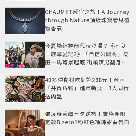
CHAUMET感官之旅！A Journey
through Nature頂級珠寶看見植
物香氣
今夏戀綜神顏代表登場？《不良
一族尋愛記2》「自信公關哥」塩
田一馬背景起底 街頭辣男翻身當
老闆
40多種食材吃到飽288元！台南
「井賀鍋物」進軍新北 3人同行
送肉盤
張凌赫演繹七夕送禮！寶格麗限
定款B.zero1粉紅色項鍊甜蜜告白