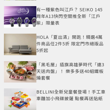
有一種紫色叫江戶？ SEIKO 145
周年A13快閃空間推全新「江戶
紫」限量表
HOLA「夏出清」開跑！精選4萬
件商品任2件5折 限定門市絕版品
5折起
「黑毛屋」插旗高雄夢時代「連3
天送肉盤」！ 樂多多送40組鐵板
燒套餐
BELLINI全新兒童餐登場！手工車
車麵加小飛碟披薩 點餐再送貼紙