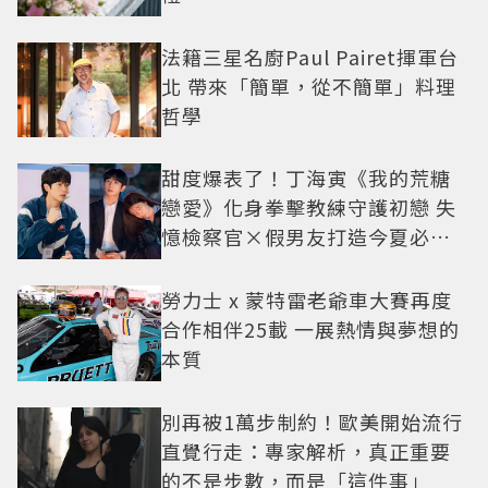
法籍三星名廚Paul Pairet揮軍台
北 帶來「簡單，從不簡單」料理
哲學
甜度爆表了！丁海寅《我的荒糖
戀愛》化身拳擊教練守護初戀 失
憶檢察官×假男友打造今夏必看
小甜劇
勞力士 x 蒙特雷老爺車大賽再度
合作相伴25載 一展熱情與夢想的
本質
別再被1萬步制約！歐美開始流行
直覺行走：專家解析，真正重要
的不是步數，而是「這件事」