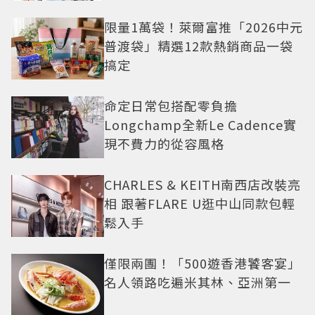
限量1萬袋！萊爾富推「2026中元
普渡袋」精選12款熱銷商品一袋
搞定
命定日常包搭配零負擔
Longchamp全新Le Cadence實
現不費力的從容風格
CHARLES & KEITH南西店改裝亮
相 跟著FLARE U逛中山同款包輕
鬆入手
僅限兩團！「500遊香港饕客宴」
名人領路吃遍米其林、亞洲第一