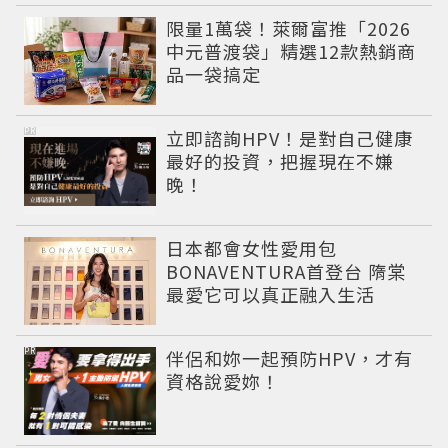
限量1萬袋！萊爾富推「2026
中元普渡袋」精選12款熱銷商
品一袋搞定
PR
立即諮詢HPV！是對自己健康
最好的投資，把握現在不嫌
晚！
日本都會女性愛用包
BONAVENTURA首登台 隋棠
最愛它可以真正融入生活
PR
伴侶和妳一起預防HPV，才有
資格說愛妳！