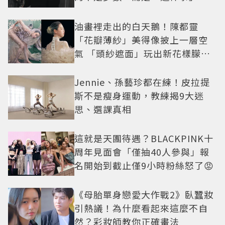
油畫裡走出的白天鵝！陳都靈
「花瓣薄紗」美得像披上一層空
氣 「頭紗遮面」玩出新花樣朦朧
美感太仙
Jennie、孫藝珍都在練！皮拉提
斯不是瘦身運動，教練揭9大迷
思、選課真相
這就是天團待遇？BLACKPINK十
周年見面會「僅抽40人參與」報
名開始到截止僅9小時粉絲怒了😡
《母胎單身戀愛大作戰2》臥蠶妝
引熱議！為什麼看起來這麼不自
然？彩妝師教你正確畫法