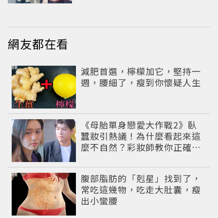
網友都在看
PR
減肥首選，檸檬加它，堅持一
週，腰細了，瘦到你懷疑人生
《母胎單身戀愛大作戰2》臥
蠶妝引熱議！為什麼看起來這
麼不自然？彩妝師教你正確畫
法
PR
腹部脂肪的「剋星」找到了，
常吃這幾物，吃走大肚囊，瘦
出小蠻腰