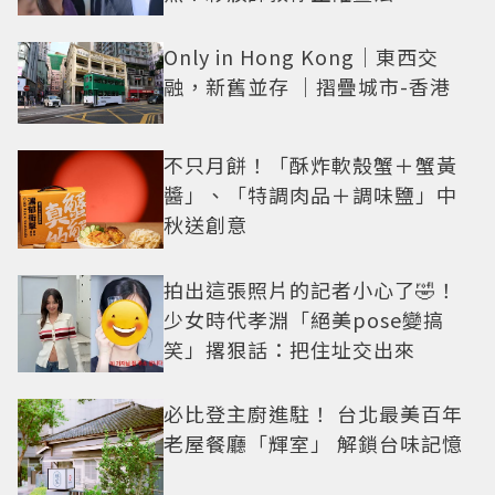
Only in Hong Kong｜東西交
融，新舊並存 ｜摺疊城市-香港
不只月餅！「酥炸軟殼蟹＋蟹黃
醬」、「特調肉品＋調味鹽」中
秋送創意
拍出這張照片的記者小心了🤣！
少女時代孝淵「絕美pose變搞
笑」撂狠話：把住址交出來
必比登主廚進駐！ 台北最美百年
老屋餐廳「輝室」 解鎖台味記憶