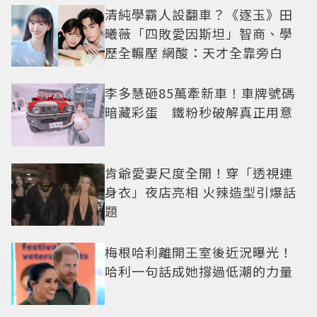
清純學霸人設翻車？《逐玉》田
曦薇「四敗愛因斯坦」智商、學
歷全輾壓 網酸：天才全靠旁白
李多慧砸85萬牽新車！車牌號碼
暗藏彩蛋 鐵粉秒破解真正用意
肯爺愛妻尺度全開！穿「透視連
身衣」夜店亮相 火辣造型引爆話
題
梅根哈利離開王室後近況曝光！
哈利一句話成她撐過低潮的力量