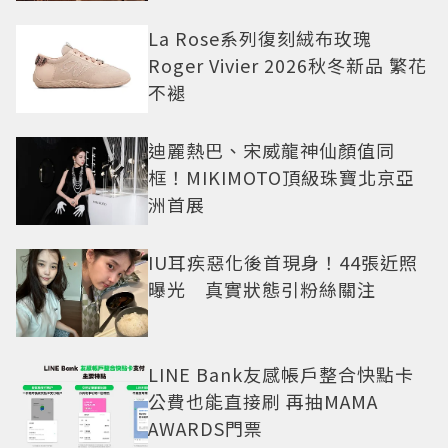
La Rose系列復刻絨布玫瑰
Roger Vivier 2026秋冬新品 繁花
不褪
迪麗熱巴、宋威龍神仙顏值同
框！MIKIMOTO頂級珠寶北京亞
洲首展
IU耳疾惡化後首現身！44張近照
曝光 真實狀態引粉絲關注
LINE Bank友感帳戶整合快點卡
公費也能直接刷 再抽MAMA
AWARDS門票