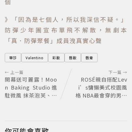
個
》「因為是七個人，所以我深信不疑。」
防彈少年團宣布單飛不解散，無劇本
「真．防彈聚餐」成員洩真實心聲
華莎
Valentino
彩妝
唇妝
唇膏
← 上一篇
下一篇 →
開幕送可麗露！Moo
ROSÉ親自搭配Lev
n Baking Studio進
i’s慵懶美式校園風
駐微風 抹茶泡芙、芒
格 NBA最會穿的男人
果塔上桌
SGA也來挑戰
你可能會喜歡