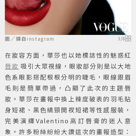
圖／擷自
instagram
3
/
8
在妝容方面，華莎也以她標誌性的魅惑紅
唇妝
吸引大眾視線，眼妝部分則是以大地
色系眼影搭配根根分明的睫毛，眼線跟眉
毛則是簡單帶過，凸顯了此次的主題唇
妝。華莎在畫報中換上辣度破表的羽毛貼
身短裙、黑色繞頸開衩短裙等性感服裝，
完美演繹Valentino高訂唇膏的迷人意
象。許多粉絲紛紛大讚這次的畫報造型：