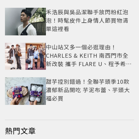
禾浩辰與吳品潔聯手放閃粉紅泡
泡！時髦皮件上身情人節買物清
單這裡看
中山站又多一個必逛理由！
CHARLES & KEITH 南西門市全
新改裝 攜手 FLARE U、程予希演
繹秋季時尚
甜芋控別錯過！全聯芋頭季10款
濃郁新品開吃 芋泥布蕾、芋頭大
福必買
熱門文章