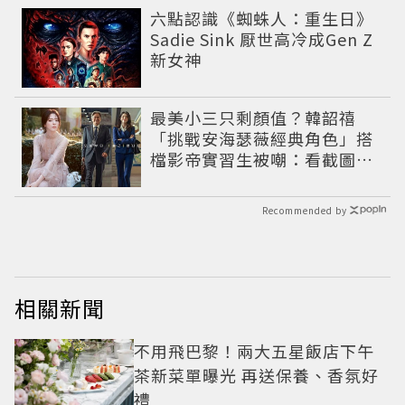
六點認識《蜘蛛人：重生日》
Sadie Sink 厭世高冷成Gen Z
新女神
最美小三只剩顏值？韓韶禧
「挑戰安海瑟薇經典角色」搭
檔影帝實習生被嘲：看截圖就
感受到演技
Recommended by
相關新聞
不用飛巴黎！兩大五星飯店下午
茶新菜單曝光 再送保養、香氛好
禮