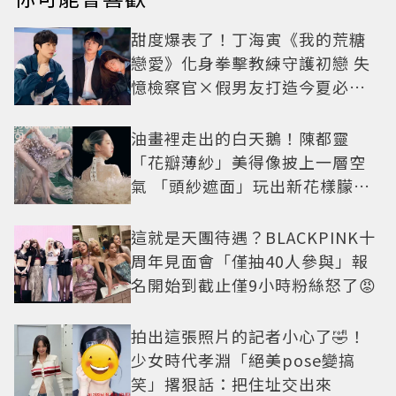
甜度爆表了！丁海寅《我的荒糖
戀愛》化身拳擊教練守護初戀 失
憶檢察官×假男友打造今夏必看
小甜劇
油畫裡走出的白天鵝！陳都靈
「花瓣薄紗」美得像披上一層空
氣 「頭紗遮面」玩出新花樣朦朧
美感太仙
這就是天團待遇？BLACKPINK十
周年見面會「僅抽40人參與」報
名開始到截止僅9小時粉絲怒了😡
拍出這張照片的記者小心了🤣！
少女時代孝淵「絕美pose變搞
笑」撂狠話：把住址交出來