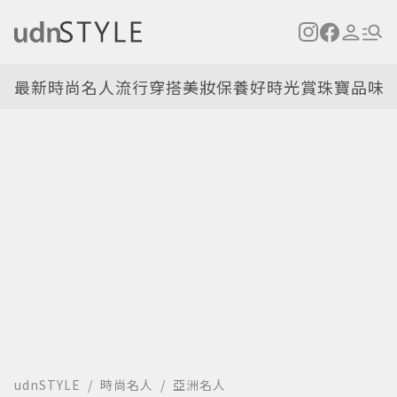
最新
時尚名人
流行穿搭
美妝保養
好時光
賞珠寶
品味
udnSTYLE
時尚名人
亞洲名人