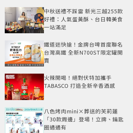
中秋送禮不踩雷 新光三越255款
好禮：人氣蛋黃酥、台日韓美食
一站滿足
鐵道迷快搶！金牌台啤首度聯名
台灣高鐵 全新N700ST限定罐開
賣
火辣開喝！絕對伏特加攜手
TABASCO 打造全新辛香酒感
八色烤肉mini×葬送的芙莉蓮
「30款周邊」登場！立牌、鑰匙
圈通通有