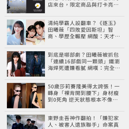
店來台，限定商品與打卡亮點
公開
清純學霸人設翻車？《逐玉》
田曦薇「四敗愛因斯坦」智
商、學歷全輾壓 網酸：天才全
靠旁白
到底是哪部劇？田曦薇被抓包
「連續16部戲同一顆頭」鐵瀏
海焊死遭嫌看膩 網嘆：完全分
不出角色
50歲莎莉賽隆美得太誇張！一
轉身「裸背開到腰下」身材瘦
到0死角 逆天狀態根本不像年
過半百
東野圭吾神作翻拍！「嫌犯家
人、被害人遺族聯手」命案真