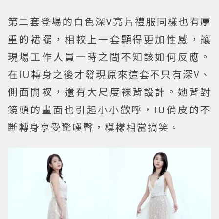
第二套登場的白色深V亮片禮服同樣也有厚
重的裙襬，相較上一套顯得更加性感，讓
現場工作人員一時之間不知該如何反應。
在IU轉身之後才發現原來這套不只有深V、
側面開衩，還有大尺度裸背設計。她背對
鏡頭的畫面也引起小小歡呼，IU俏皮的不
斷轉身享受驚嘆聲，模樣相當搞笑。