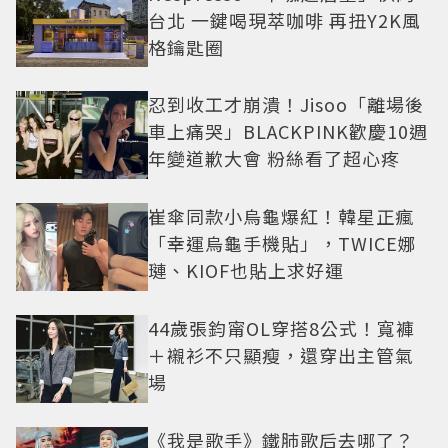
台北 一鍵喝現萃咖啡 再扭Y2K風
格鑰匙圈
忍到收工才崩潰！Jisoo「離場後
車上痛哭」BLACKPINK歡慶10週
年變道歉大會 粉絲看了超心疼
崔傘同款小烏龜爆紅！韓星正瘋
「幸運烏龜手機貼」，TWICE娜
璉、KIOF也貼上求好運
44歲張鈞甯OL穿搭8公式！寬褲
＋襯衫不只顯瘦，還穿出主管氣
場
《我是歌手》鐵肺歌后去哪了？