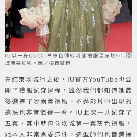
IU以一身GUCCI草綠色薄紗刺繡禮服現身坎
5
/
12
城閉幕紅毯。圖／摘自微博
在結束坎城行之後，IU官方YouTube也公
開了禮服試穿過程，雖然我們都知道她最
後選擇了哪兩套禮服，不過影片中出現的
遺珠也非常值得一看。IU此次一共試穿了
五套，其中就包含坎城第一套灰色禮服，
她本人非常喜愛這件，造型師們也都選擇