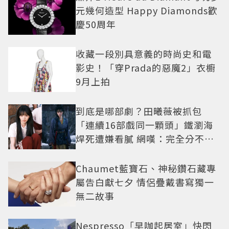
元幾何造型 Happy Diamonds歡
慶50周年
收藏一段別具意義的時尚史和電
影史！「穿Prada的惡魔2」衣櫥
9月上拍
到底是哪部劇？田曦薇被抓包
「連續16部戲同一顆頭」鐵瀏海
焊死遭嫌看膩 網嘆：完全分不出
角色
Chaumet藍寶石、神秘鑽石藏專
屬告白獻七夕 情侶疊戴書寫獨一
無二故事
Nespresso「早咖起居室」快閃