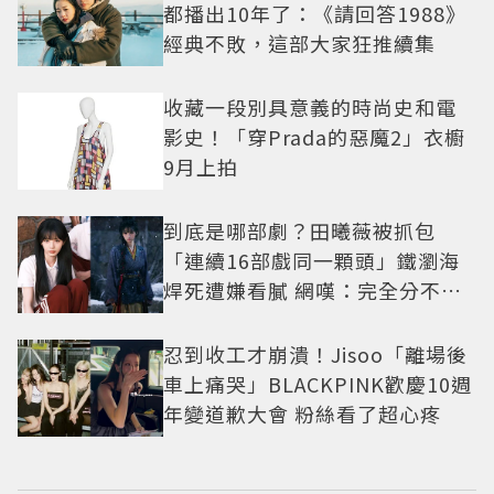
都播出10年了：《請回答1988》
經典不敗，這部大家狂推續集
收藏一段別具意義的時尚史和電
影史！「穿Prada的惡魔2」衣櫥
9月上拍
到底是哪部劇？田曦薇被抓包
「連續16部戲同一顆頭」鐵瀏海
焊死遭嫌看膩 網嘆：完全分不出
角色
忍到收工才崩潰！Jisoo「離場後
車上痛哭」BLACKPINK歡慶10週
年變道歉大會 粉絲看了超心疼