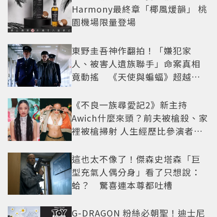
Harmony最終章「椰風煖韻」 桃
園機場限量登場
東野圭吾神作翻拍！「嫌犯家
人、被害人遺族聯手」命案真相
竟動搖 《天使與蝙蝠》超越懸
疑框架展開
《不良一族尋愛記2》新主持
Awich什麼來頭？前夫被槍殺、家
裡被槍掃射 人生經歷比參演者還
抓馬！
這也太不像了！傑森史塔森「巨
型充氣人偶分身」看了只想說：
蛤？ 驚喜連本尊都吐槽
G-DRAGON 粉絲必朝聖！迪士尼