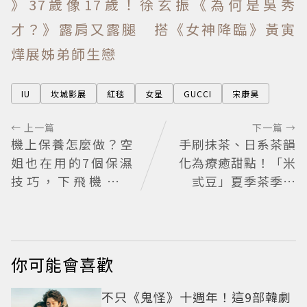
》37歲像17歲！徐玄振《為何是吳秀
才？》露肩又露腿 搭《女神降臨》黃寅
燁展姊弟師生戀
IU
坎城影展
紅毯
女星
GUCCI
宋康昊
← 上一篇
下一篇 →
機上保養怎麼做？空
手刷抹茶、日系茶韻
姐也在用的7個保濕
化為療癒甜點！「米
技巧，下飛機不乾
弎豆」夏季茶季開
燥、不浮腫還能維持
跑，快閃店限定茶飲
好氣色
清爽登場
你可能會喜歡
不只《鬼怪》十週年！這9部韓劇