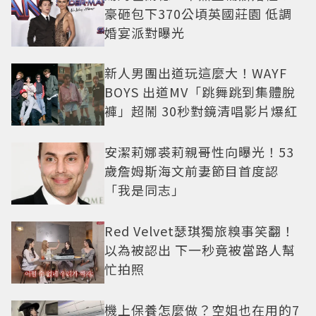
豪砸包下370公頃英國莊園 低調
婚宴派對曝光
新人男團出道玩這麼大！WAYF
BOYS 出道MV「跳舞跳到集體脫
褲」超鬧 30秒對鏡清唱影片爆紅
安潔莉娜裘莉親哥性向曝光！53
歲詹姆斯海文前妻節目首度認
「我是同志」
Red Velvet瑟琪獨旅糗事笑翻！
以為被認出 下一秒竟被當路人幫
忙拍照
機上保養怎麼做？空姐也在用的7