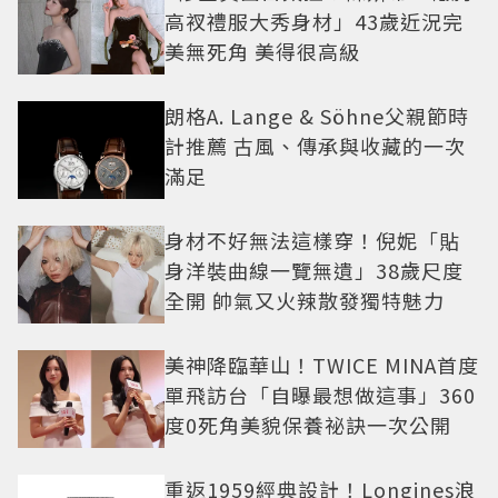
高衩禮服大秀身材」43歲近況完
美無死角 美得很高級
朗格A. Lange & Söhne父親節時
計推薦 古風、傳承與收藏的一次
滿足
身材不好無法這樣穿！倪妮「貼
身洋裝曲線一覽無遺」38歲尺度
全開 帥氣又火辣散發獨特魅力
美神降臨華山！TWICE MINA首度
單飛訪台「自曝最想做這事」360
度0死角美貌保養祕訣一次公開
重返1959經典設計！Longines浪