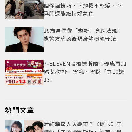
個保濕技巧，下飛機不乾燥、不
浮腫還能維持好氣色
29歲男偶像「寵粉」竟踩法規！
遭警方約談後現身籲粉絲守法
7-ELEVEN哈根達斯限時優惠再加
碼 迷你杯、雪糕、雪酥「買10送
13」
熱門文章
清純學霸人設翻車？《逐玉》田
曦薇「四敗愛因斯坦」智商、學