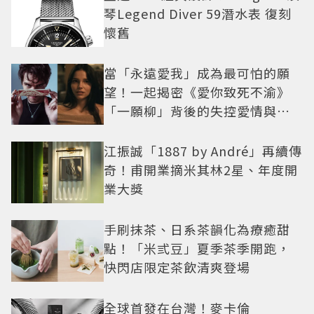
琴Legend Diver 59潛水表 復刻
懷舊
當「永遠愛我」成為最可怕的願
望！一起揭密《愛你致死不渝》
「一願柳」背後的失控愛情與爆
紅之路
江振誠「1887 by André」再續傳
奇！甫開業摘米其林2星、年度開
業大獎
手刷抹茶、日系茶韻化為療癒甜
點！「米弎豆」夏季茶季開跑，
快閃店限定茶飲清爽登場
全球首發在台灣！麥卡倫