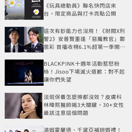
《玩具總動員》聯名快閃店來
台，限定商品與打卡亮點公開
這次有鈔能力也沒用！《財閥X刑
警2》安普賢重逢「惡魔教官」鄭
恩彩 首播收視6.1%超第一季開紅
盤
BLACKPINK十週年活動惹怒粉
絲！Jisoo下場滅火道歉：對不起
讓你們失望
淡斑保養怎麼擦都沒效？皮膚科
林暐熙醫師揭3大關鍵，30+女性
最該注意這個問題
湯姆霍蘭德、千黛亞補辦婚禮！