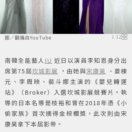
圖／翻攝自YouTube
1
/
12
南韓全能藝人
IU
近日以演員李知恩身分出
席第75屆
坎城影展
，由她與
宋康昊
、姜棟
元、李周映、裴斗娜主演的《嬰兒轉運
站》（Broker）入選坎城影展競賽片。執
導的日本名導是枝裕和曾在2018年憑《小
偷家族》首次摘得金棕櫚獎，此次則由宋
康昊拿下本屆影帝。