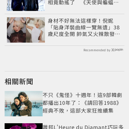
相竟動搖了 《天使與蝙蝠》
超越懸疑框架展開
身材不好無法這樣穿！倪妮
「貼身洋裝曲線一覽無遺」38
歲尺度全開 帥氣又火辣散發獨
特魅力
Recommended by
相關新聞
不只《鬼怪》十週年！這9部韓劇
都播出10年了：《請回答1988》
經典不敗，這部大家狂推續集
蕭邦L'Heure du Diamant巧玩多