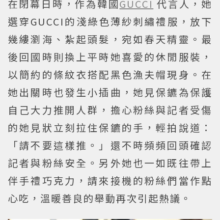
在閉幕日時，作為韓國
GUCCI
代言人，她
選穿GUCCI的淺綠色薄紗刺繡禮服，放下
幾縷瀏海、紮起頭髮，宛如春天精靈。最
後回國時則換上平時她喜愛的休閒服裝，
以簡約的條紋衣搭配黑色漁夫帽現身。在
她出關時也發生小插曲，她見保鑣為保護
自己大力推開人群，擔心粉絲與記者受傷
的她見狀立刻拉住保鑣的手，輕拍說道：
「請不要這樣推。」還不時頻頻回頭確認
記者與粉絲安全。另外她也一如既往帶上
伴手禮巧克力，請來接機的粉絲們當作點
心吃，溫暖善良的舉動再次引起熱議。