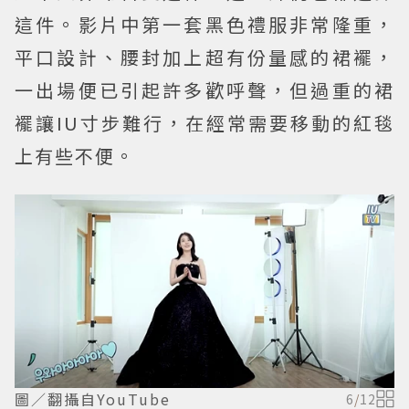
這件。影片中第一套黑色禮服非常隆重，
平口設計、腰封加上超有份量感的裙襬，
一出場便已引起許多歡呼聲，但過重的裙
襬讓IU寸步難行，在經常需要移動的紅毯
上有些不便。
圖／翻攝自YouTube
6
/
12