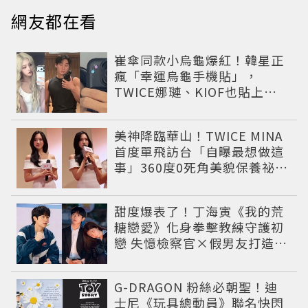
網友都在看
崔傘同款小烏龜爆紅！韓星正
瘋「幸運烏龜手機貼」，
TWICE娜璉、KIOF也貼上求
好運
美神降臨華山！TWICE MINA
首度單飛訪台「自曝最想做這
事」360度0死角美貌保養祕訣
一次公開
甜度爆表了！丁海寅《我的荒
糖戀愛》化身拳擊教練守護初
戀 失憶檢察官×假男友打造今
夏必看小甜劇
G-DRAGON 粉絲必朝聖！迪
士尼《玩具總動員》聯名快閃