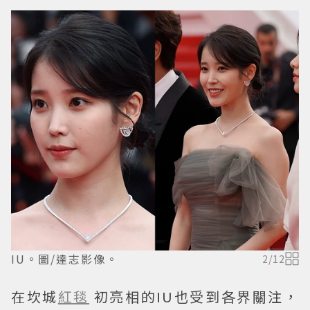
IU。圖/達志影像。
2
/
12
在坎城
紅毯
初亮相的IU也受到各界關注，