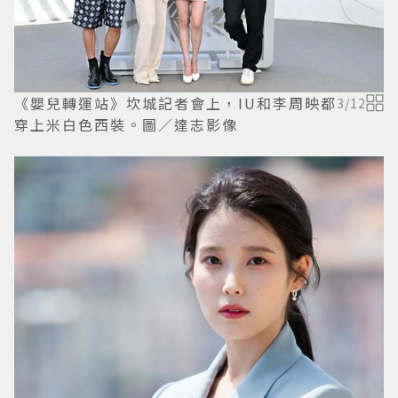
《嬰兒轉運站》坎城記者會上，IU和李周映都
3
/
12
穿上米白色西裝。圖／達志影像