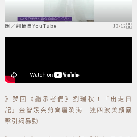
圖／翻攝自YouTube
12
/
12
》夢回《繼承者們》劉瑞秋！「出走日
記」金智媛突剪齊眉瀏海 連四波美顏暴
擊引網暴動