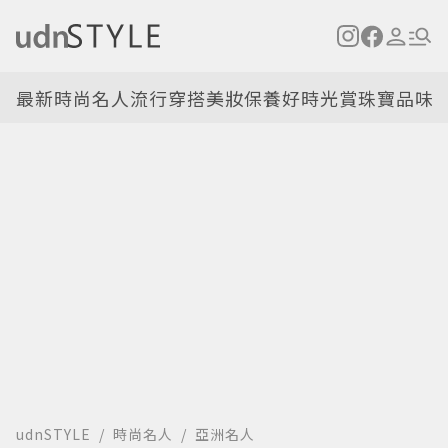
最新
時尚名人
流行穿搭
美妝保養
好時光
賞珠寶
品味
udnSTYLE
時尚名人
亞洲名人