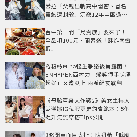
茜拉「父親出軌高中閨密、冒名
簽約遭封殺」沉寂12年辛酸過往
曝光
台中第一間「鳥貴族」要來了！
全品項100元、開幕送「酥炸南蠻
蝦」
捲粉絲Mina輕生爭議後首露面！
ENHYPEN西村力「燦笑揮手狀態
超好」又遭炎上 兩派網友戰翻
《母胎單身大作戰2》美女主持人
姜漢娜IG私服更是約會範本：5個
提升氣質穿搭Tips公開
0修圖真面目太扯！陳妍希「低胸