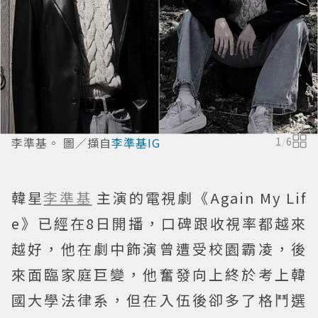
李準基。 圖／擷自
李準基IG
1
/
6
韓星
李準基
主演的電視劇《Again My Lif
e》已經在8日開播，口碑跟收視率都越來
越好，他在劇中飾演曾遭受校園霸凌，後
來面臨家庭巨變，他奮發向上終於考上韓
國大學法律系，但在入伍後卻多了格鬥選