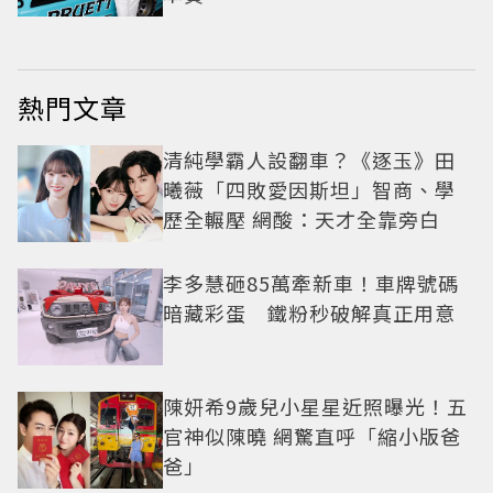
熱門文章
清純學霸人設翻車？《逐玉》田
曦薇「四敗愛因斯坦」智商、學
歷全輾壓 網酸：天才全靠旁白
李多慧砸85萬牽新車！車牌號碼
暗藏彩蛋 鐵粉秒破解真正用意
陳妍希9歲兒小星星近照曝光！五
官神似陳曉 網驚直呼「縮小版爸
爸」