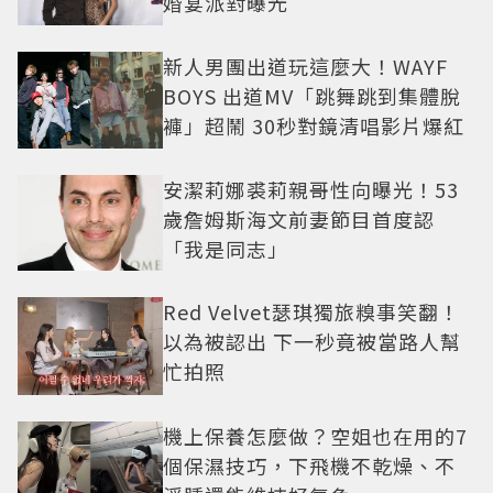
婚宴派對曝光
新人男團出道玩這麼大！WAYF
BOYS 出道MV「跳舞跳到集體脫
褲」超鬧 30秒對鏡清唱影片爆紅
安潔莉娜裘莉親哥性向曝光！53
歲詹姆斯海文前妻節目首度認
「我是同志」
Red Velvet瑟琪獨旅糗事笑翻！
以為被認出 下一秒竟被當路人幫
忙拍照
機上保養怎麼做？空姐也在用的7
個保濕技巧，下飛機不乾燥、不