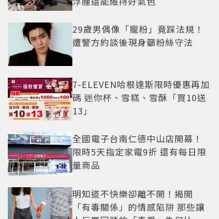
浮腫還能維持好氣色
29歲男偶像「寵粉」竟踩法規！
遭警方約談後現身籲粉絲守法
7-ELEVEN哈根達斯限時優惠再加
碼 迷你杯、雪糕、雪酥「買10送
13」
全國電子台南仁德中山店開幕！
限時5天指定家電9折 還有每日限
量商品
明知道不快樂卻離不開！揭開
「有毒關係」的情感陷阱 那些讓