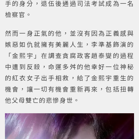
手的身分，退伍後通過司法考試成為一名
檢察官。
然而一身正氣的他，並沒有因為正義感與
嫉惡如仇就擁有美麗人生，李準基飾演的
「金熙宇」在調查貪腐政客趙泰燮的過程
中遭到反殺，命運多舛的他幸好一位神秘
的紅衣女子出手相救，給了金熙宇重生的
機會，讓一切有機會重新再來，包括扭轉
他父母雙亡的悲慘身世。