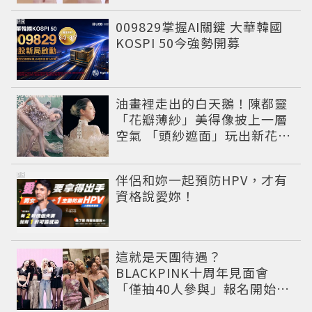
PR
009829掌握AI關鍵 大華韓國
KOSPI 50今強勢開募
油畫裡走出的白天鵝！陳都靈
「花瓣薄紗」美得像披上一層
空氣 「頭紗遮面」玩出新花樣
朦朧美感太仙
PR
伴侶和妳一起預防HPV，才有
資格說愛妳！
這就是天團待遇？
BLACKPINK十周年見面會
「僅抽40人參與」報名開始到
截止僅9小時粉絲怒了😡