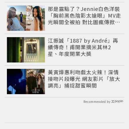
那是露點了？Jennie白色洋裝
「胸前黑色陰影太搶眼」MV走
光瞬間全被拍 對比圖瘋傳掀論
戰
江振誠「1887 by André」再
續傳奇！甫開業摘米其林2
星、年度開業大獎
黃寅燁惠利吻戲太火辣！深情
接吻片段曝光 網友影片「放大
調亮」捕捉甜蜜瞬間
Recommended by