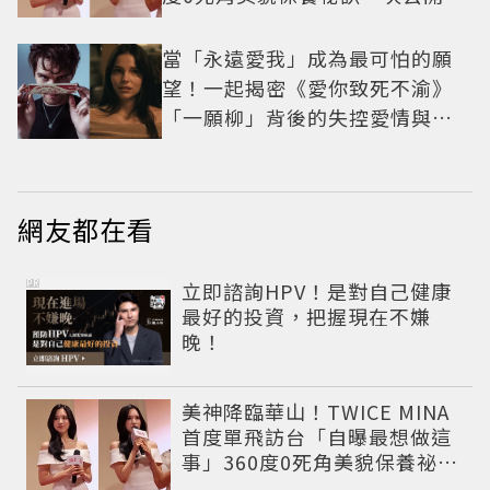
當「永遠愛我」成為最可怕的願
望！一起揭密《愛你致死不渝》
「一願柳」背後的失控愛情與爆
紅之路
網友都在看
PR
立即諮詢HPV！是對自己健康
最好的投資，把握現在不嫌
晚！
美神降臨華山！TWICE MINA
首度單飛訪台「自曝最想做這
事」360度0死角美貌保養祕訣
一次公開