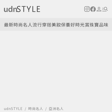
最新
時尚名人
流行穿搭
美妝保養
好時光
賞珠寶
品味
udnSTYLE
時尚名人
亞洲名人