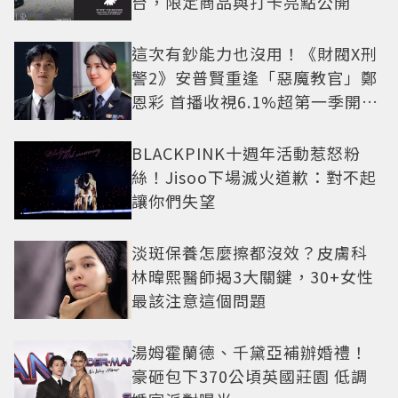
台，限定商品與打卡亮點公開
這次有鈔能力也沒用！《財閥X刑
警2》安普賢重逢「惡魔教官」鄭
恩彩 首播收視6.1%超第一季開紅
盤
BLACKPINK十週年活動惹怒粉
絲！Jisoo下場滅火道歉：對不起
讓你們失望
淡斑保養怎麼擦都沒效？皮膚科
林暐熙醫師揭3大關鍵，30+女性
最該注意這個問題
湯姆霍蘭德、千黛亞補辦婚禮！
豪砸包下370公頃英國莊園 低調