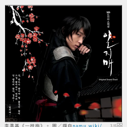
李準基《一枝梅》。 圖／擷自
namu.wiki/
3
/
6