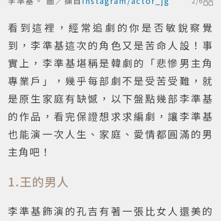
李準基。 圖／擷自
Instagram/actor_jg
2
/
6
看到這裡，經常追劇的你是否敏銳察覺
到，李準基這次的角色又是苦命人設！事
實上，李準基堪稱是韓劇的「悲慘男主角
專業戶」，幾乎每部劇不是受苦受難，就
是原生家庭有缺憾，以下盤點幾部李準基
的作品，看完保證想求求編劇，讓李準基
也能演一次人生、家庭、愛情都圓滿的男
主角吧！
1.王的男人
李準基飾演的孔吉有著一張比女人還美的