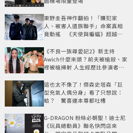
園機場限量登場
東野圭吾神作翻拍！「嫌犯家
人、被害人遺族聯手」命案真相
竟動搖 《天使與蝙蝠》超越懸
疑框架展開
《不良一族尋愛記2》新主持
Awich什麼來頭？前夫被槍殺、家
裡被槍掃射 人生經歷比參演者還
抓馬！
這也太不像了！傑森史塔森「巨
型充氣人偶分身」看了只想說：
蛤？ 驚喜連本尊都吐槽
G-DRAGON 粉絲必朝聖！迪士尼
《玩具總動員》聯名快閃店來