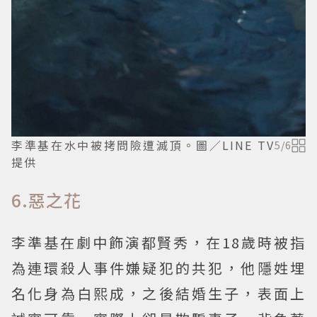
李準基在水中被拷問險遭滅頂。圖／LINE TV
5
/
6
提供
6.惡之花
李準基在劇中飾演都賢秀，在18歲時被指
為連環殺人事件嫌疑犯的共犯，他隱姓埋
名化身為白熙成，之後結婚生子，表面上