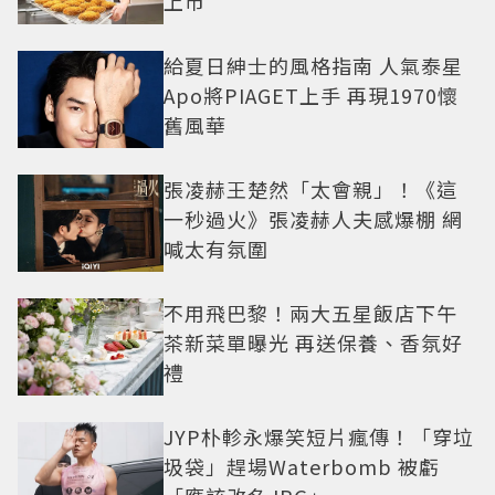
上市
給夏日紳士的風格指南 人氣泰星
Apo將PIAGET上手 再現1970懷
舊風華
張凌赫王楚然「太會親」！《這
一秒過火》張凌赫人夫感爆棚 網
喊太有氛圍
不用飛巴黎！兩大五星飯店下午
茶新菜單曝光 再送保養、香氛好
禮
JYP朴軫永爆笑短片瘋傳！「穿垃
圾袋」趕場Waterbomb 被虧