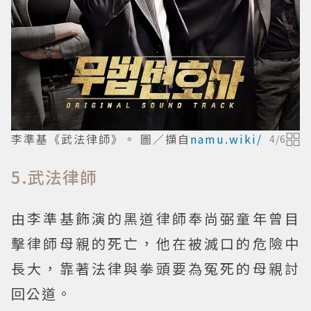
李準基《武法律師》。 圖／擷自
namu.wiki/
4
/
6
5.武法律師
由李準基飾演的黑道律師奉尚弼童年曾目
擊律師母親的死亡，他在被滅口的危險中
長大，靠著法律與拳頭要為冤死的母親討
回公道。