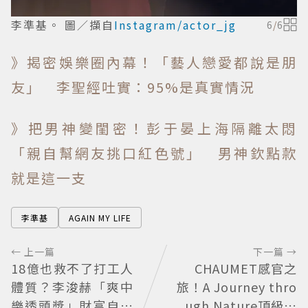
李準基。 圖／擷自
Instagram/actor_jg
6
/
6
》揭密娛樂圈內幕！「藝人戀愛都說是朋
友」 李聖經吐實：95%是真實情況
》把男神變閨密！彭于晏上海隔離太悶
「親自幫網友挑口紅色號」 男神欽點款
就是這一支
李準基
AGAIN MY LIFE
← 上一篇
下一篇 →
18億也救不了打工人
CHAUMET感官之
體質？李浚赫「爽中
旅！A Journey thro
樂透頭獎」財富自由
ugh Nature頂級珠