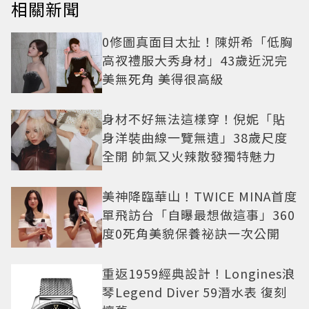
相關新聞
0修圖真面目太扯！陳妍希「低胸
高衩禮服大秀身材」43歲近況完
美無死角 美得很高級
身材不好無法這樣穿！倪妮「貼
身洋裝曲線一覽無遺」38歲尺度
全開 帥氣又火辣散發獨特魅力
美神降臨華山！TWICE MINA首度
單飛訪台「自曝最想做這事」360
度0死角美貌保養祕訣一次公開
重返1959經典設計！Longines浪
琴Legend Diver 59潛水表 復刻