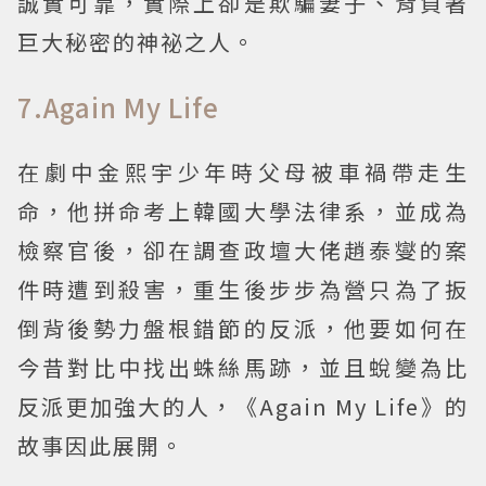
誠實可靠，實際上卻是欺騙妻子、背負著
巨大秘密的神祕之人。
7.Again My Life
在劇中金熙宇少年時父母被車禍帶走生
命，他拼命考上韓國大學法律系，並成為
檢察官後，卻在調查政壇大佬趙泰燮的案
件時遭到殺害，重生後步步為營只為了扳
倒背後勢力盤根錯節的反派，他要如何在
今昔對比中找出蛛絲馬跡，並且蛻變為比
反派更加強大的人，《Again My Life》的
故事因此展開。