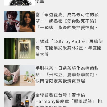
懷舊
當「永遠愛我」成為最可怕的願
望！一起揭密《愛你致死不渝》
「一願柳」背後的失控愛情與爆
紅之路
江振誠「1887 by André」再續傳
奇！甫開業摘米其林2星、年度開
業大獎
手刷抹茶、日系茶韻化為療癒甜
點！「米弎豆」夏季茶季開跑，
快閃店限定茶飲清爽登場
全球首發在台灣！麥卡倫
Harmony最終章「椰風煖韻」 桃