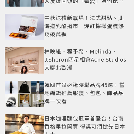
人反覆回頭的「毒愛」為何比菸
還難戒？
中秋送禮新戰場！法式甜點、北
海道乳酪搶市 爆紅檸檬蛋糕熱
銷破萬顆
林映維、程予希、Melinda、
J.Sheron四星相會Acne Studios
大曬北歐潮
韓國首爾必逛時髦品牌45選！當
地編輯推薦服裝、包包、飾品品
牌一次看
日本咖哩麵包冠軍首登台！台南
香格里拉開賣 得獎可頌搶先日本