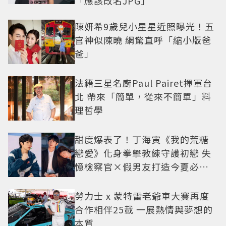
「應該改名JPG」
陳妍希9歲兒小星星近照曝光！五
官神似陳曉 網驚直呼「縮小版爸
爸」
法籍三星名廚Paul Pairet揮軍台
北 帶來「簡單，從來不簡單」料
理哲學
甜度爆表了！丁海寅《我的荒糖
戀愛》化身拳擊教練守護初戀 失
憶檢察官×假男友打造今夏必看
小甜劇
勞力士 x 蒙特雷老爺車大賽再度
合作相伴25載 一展熱情與夢想的
本質