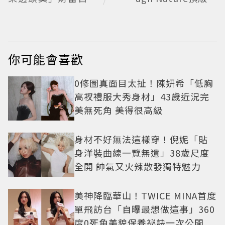
照樣上班 西裝社畜帥
寶看見植物香氣
出新高度
你可能會喜歡
0修圖真面目太扯！陳妍希「低胸
高衩禮服大秀身材」43歲近況完
美無死角 美得很高級
身材不好無法這樣穿！倪妮「貼
身洋裝曲線一覽無遺」38歲尺度
全開 帥氣又火辣散發獨特魅力
美神降臨華山！TWICE MINA首度
單飛訪台「自曝最想做這事」360
度0死角美貌保養祕訣一次公開