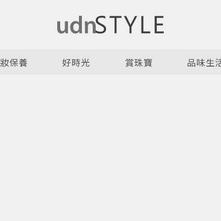
美妝保養
好時光
賞珠寶
品味生