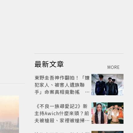
最新文章
MORE
東野圭吾神作翻拍！「嫌
犯家人、被害人遺族聯
手」命案真相竟動搖
《天使與蝙蝠》超越懸疑
框架展開
《不良一族尋愛記2》新
主持Awich什麼來頭？前
夫被槍殺、家裡被槍掃射
人生經歷比參演者還抓