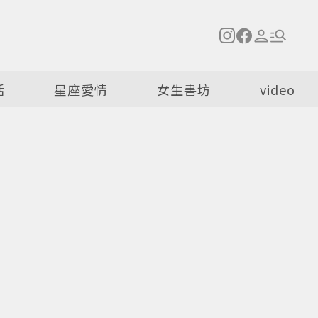
活
星座愛情
女生書坊
video