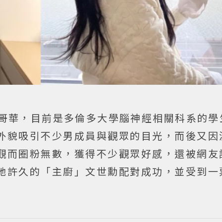
溫哥華，目前是多倫多大學腦神經相關科系的學
外貌吸引不少男成員與觀眾的目光，而後又因
觀而圈粉無數，獲得不少觀眾好感，還被網友
她許久的「主廚」文世勳配對成功，並受到一