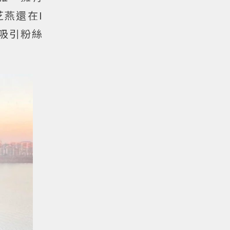
燕還在I
，吸引粉絲