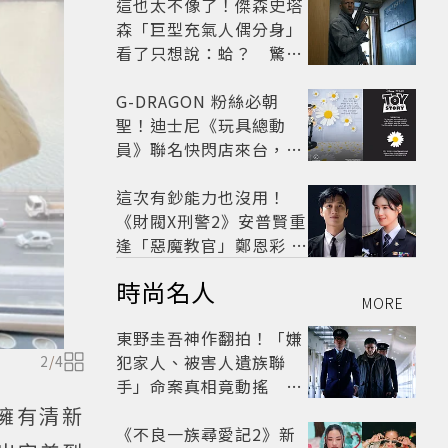
馬！
這也太不像了！傑森史塔
森「巨型充氣人偶分身」
看了只想說：蛤？ 驚喜
連本尊都吐槽
G-DRAGON 粉絲必朝
聖！迪士尼《玩具總動
員》聯名快閃店來台，限
定商品與打卡亮點公開
這次有鈔能力也沒用！
《財閥X刑警2》安普賢重
逢「惡魔教官」鄭恩彩 首
播收視6.1%超第一季開
時尚名人
紅盤
MORE
東野圭吾神作翻拍！「嫌
犯家人、被害人遺族聯
2
/
4
手」命案真相竟動搖
《天使與蝙蝠》超越懸疑
擁有清新
框架展開
《不良一族尋愛記2》新