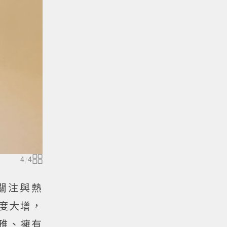
4
/
4
關注與熱
名度大增，
智雅、擁有