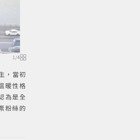
1
/
4
生，當初
溫暖性格
認為是全
票粉絲的