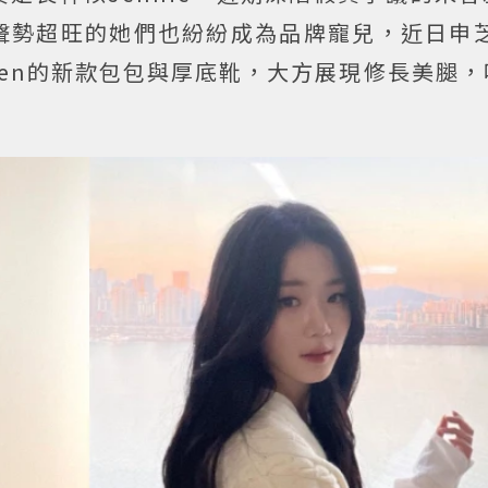
聲勢超旺的她們也紛紛成為品牌寵兒，近日申芝
cQueen的新款包包與厚底靴，大方展現修長美腿