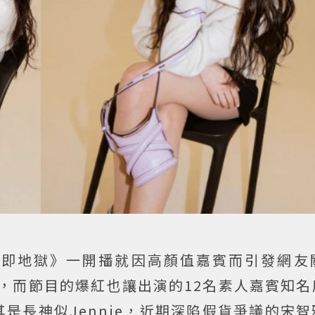
身即地獄》一開播就因高顏值嘉賓而引發網友
次數，而節目的爆紅也讓出演的12名素人嘉賓知
是長神似Jennie，近期深陷假貨爭議的宋