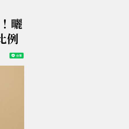
！曬
天比例