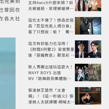
出完美到
主持Awich什麼來頭？前
夫被槍殺、家裡被槍掃射
也曾因在
人生經歷比參演者還抓
並在各大社
馬！
這也太不像了！傑森史塔
森「巨型充氣人偶分身」
看了只想說：蛤？ 驚喜
連本尊都吐槽
這次有鈔能力也沒用！
《財閥X刑警2》安普賢重
逢「惡魔教官」鄭恩彩 首
播收視6.1%超第一季開
紅盤
新人男團出道玩這麼大！
WAYF BOYS 出道
MV「跳舞跳到集體脫
褲」超鬧 30秒對鏡清唱
影片爆紅
張凌赫王楚然「太會
親」！《這一秒過火》張
凌赫人夫感爆棚 網喊太有
氛圍