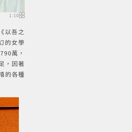
1
/
10
、《以吾之
幻的女學
790萬，
十足，因著
禧的各種