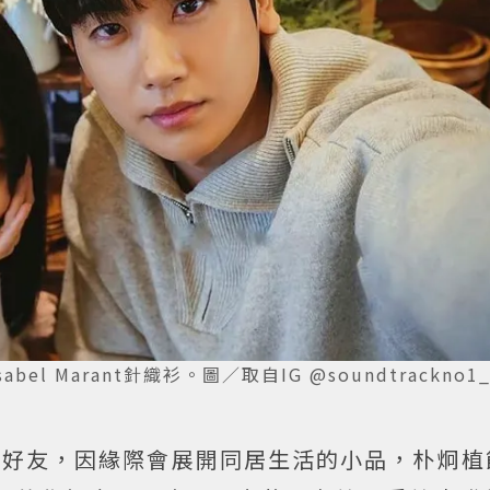
el Marant針織衫。圖／取自IG @soundtrackno1_
親20年好友，因緣際會展開同居生活的小品，朴炯