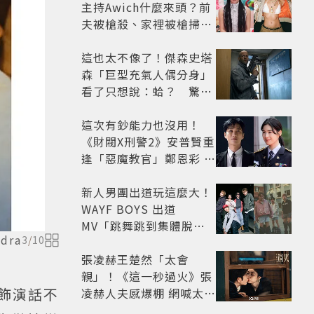
主持Awich什麼來頭？前
夫被槍殺、家裡被槍掃射
人生經歷比參演者還抓
馬！
這也太不像了！傑森史塔
森「巨型充氣人偶分身」
看了只想說：蛤？ 驚喜
連本尊都吐槽
這次有鈔能力也沒用！
《財閥X刑警2》安普賢重
逢「惡魔教官」鄭恩彩 首
播收視6.1%超第一季開
紅盤
新人男團出道玩這麼大！
WAYF BOYS 出道
MV「跳舞跳到集體脫
dra
3
/
10
褲」超鬧 30秒對鏡清唱
影片爆紅
張凌赫王楚然「太會
親」！《這一秒過火》張
植飾演話不
凌赫人夫感爆棚 網喊太有
氛圍