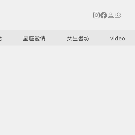
活
星座愛情
女生書坊
video