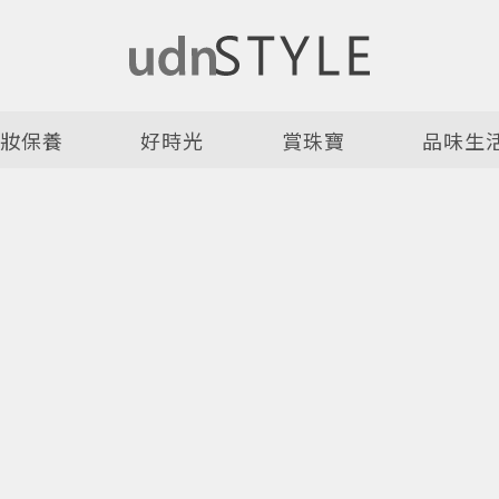
美妝保養
好時光
賞珠寶
品味生