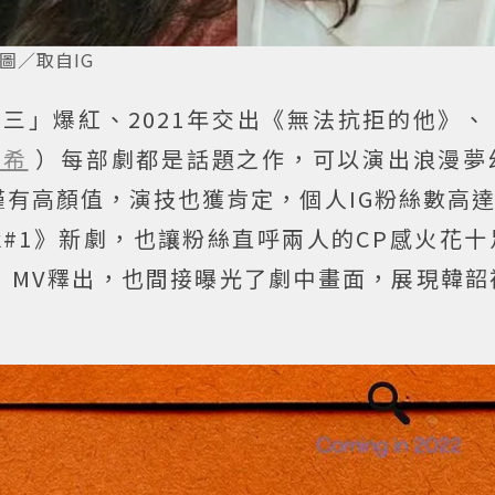
。圖／取自IG
小三」爆紅、2021年交出《無法抗拒的他》
素希
）每部劇都是話題之作，可以演出浪漫夢
有高顏值，演技也獲肯定，個人IG粉絲數高達
rack#1》新劇，也讓粉絲直呼兩人的CP感火花
》MV釋出，也間接曝光了劇中畫面，展現韓韶