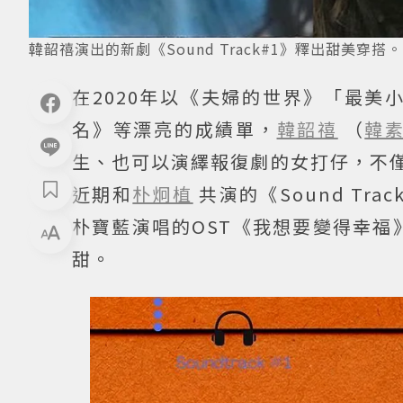
韓韶禧演出的新劇《Sound Track#1》釋出甜美穿搭
在2020年以《夫婦的世界》「最美
名》等漂亮的成績單，
韓韶禧
（
韓
生、也可以演繹報復劇的女打仔，不僅
近期和
朴炯植
共演的《Sound T
朴寶藍演唱的OST《我想要變得幸福
甜。