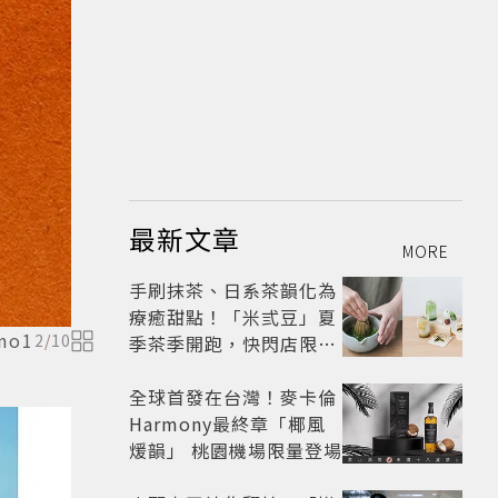
最新文章
MORE
手刷抹茶、日系茶韻化為
療癒甜點！「米弎豆」夏
no1
2
/
10
季茶季開跑，快閃店限定
茶飲清爽登場
全球首發在台灣！麥卡倫
Harmony最終章「椰風
煖韻」 桃園機場限量登場