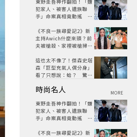
東野圭吾神作翻拍！「嫌
犯家人、被害人遺族聯
手」命案真相竟動搖
《天使與蝙蝠》超越懸疑
框架展開
《不良一族尋愛記2》新
主持Awich什麼來頭？前
夫被槍殺、家裡被槍掃射
人生經歷比參演者還抓
馬！
這也太不像了！傑森史塔
森「巨型充氣人偶分身」
看了只想說：蛤？ 驚喜
連本尊都吐槽
時尚名人
MORE
東野圭吾神作翻拍！「嫌
犯家人、被害人遺族聯
手」命案真相竟動搖
《天使與蝙蝠》超越懸疑
框架展開
《不良一族尋愛記2》新