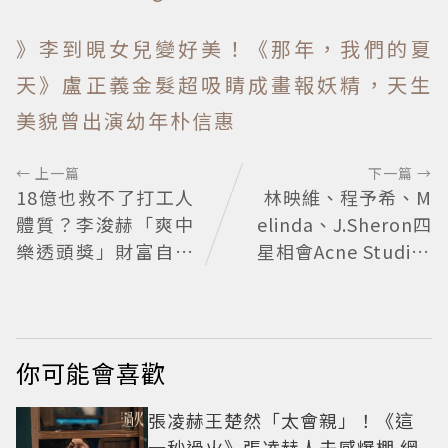
》李到晛女兒變好美！《那年，我們的夏
天》盧正義金髮超吸睛成畫報妖精，天生
美貌曾出演幼年朴信惠
← 上一篇
下一篇 →
18億也救不了打工人
林映維、程予希、M
體質？李浚赫「爽中
elinda、J.Sheron四
樂透頭獎」財富自由
星相會Acne Studios
照樣上班 西裝社畜帥
大曬北歐潮
出新高度
你可能會喜歡
張凌赫王楚然「太會親」！《這
一秒過火》張凌赫人夫感爆棚 網