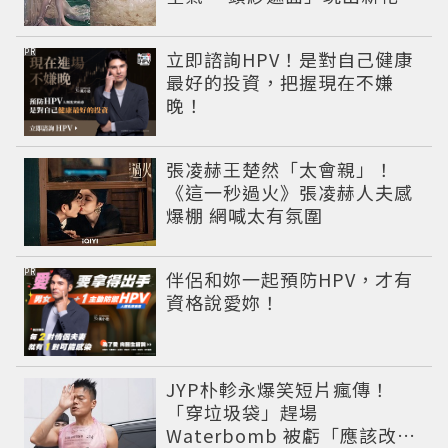
朦朧美感太仙
PR
立即諮詢HPV！是對自己健康
最好的投資，把握現在不嫌
晚！
張凌赫王楚然「太會親」！
《這一秒過火》張凌赫人夫感
爆棚 網喊太有氛圍
PR
伴侶和妳一起預防HPV，才有
資格說愛妳！
JYP朴軫永爆笑短片瘋傳！
「穿垃圾袋」趕場
Waterbomb 被虧「應該改名