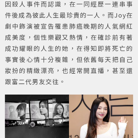
因殺人事件而認識，在一同經歷一連串事
件後成為彼此人生最珍貴的一人。而Joy在
劇中飾演被宣告罹患肺癌晚期的人氣網紅
成美度，個性樂觀又熱情，在確診前有著
成功耀眼的人生的她，在得知即將死亡的
事實後心情十分複雜，但依舊每天把自己
妝扮的精緻漂亮，也經常開直播，甚至還
跟富二代男友交往。