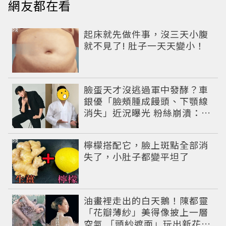
網友都在看
PR
起床就先做件事，沒三天小腹
就不見了! 肚子一天天變小！
臉蛋天才沒逃過軍中發酵？車
銀優「臉頰腫成饅頭、下顎線
消失」近況曝光 粉絲崩潰：空
氣有酵母😭
PR
檸檬搭配它，臉上斑點全部消
失了，小肚子都變平坦了
油畫裡走出的白天鵝！陳都靈
「花瓣薄紗」美得像披上一層
空氣 「頭紗遮面」玩出新花樣