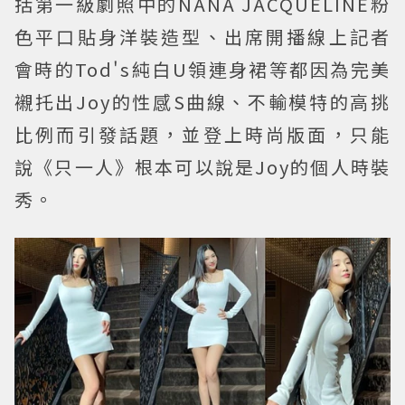
括第一級劇照中的NANA JACQUELINE粉
色平口貼身洋裝造型、出席開播線上記者
會時的Tod's純白U領連身裙等都因為完美
襯托出Joy的性感S曲線、不輸模特的高挑
比例而引發話題，並登上時尚版面，只能
說《只一人》根本可以說是Joy的個人時裝
秀。