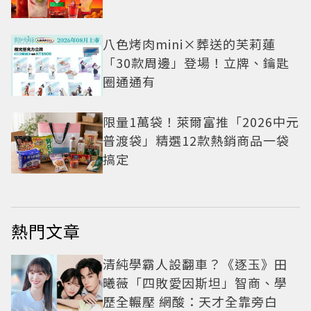
八色烤肉mini×葬送的芙莉蓮
「30款周邊」登場！立牌、鑰匙
圈通通有
限量1萬袋！萊爾富推「2026中元
普渡袋」精選12款熱銷商品一袋
搞定
熱門文章
清純學霸人設翻車？《逐玉》田
曦薇「四敗愛因斯坦」智商、學
歷全輾壓 網酸：天才全靠旁白