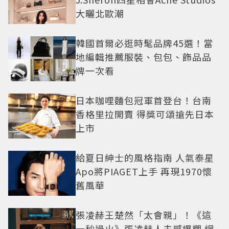
大曬北歐潮
韓國首爾必逛時髦品牌45選！當
地編輯推薦服裝、包包、飾品品
牌一次看
日本咖哩麵包冠軍首登台！台南
香格里拉開賣 得獎可頌搶先日本
上市
給夏日紳士的風格指南 人氣泰星
Apo將PIAGET上手 再現1970懷
舊風華
張凌赫王楚然「太會親」！《這
一秒過火》張凌赫人夫感爆棚 網