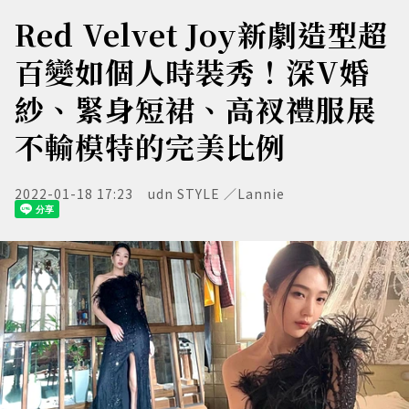
Red Velvet Joy新劇造型超
百變如個人時裝秀！深V婚
紗、緊身短裙、高衩禮服展
不輸模特的完美比例
2022-01-18 17:23
udn STYLE ／Lannie