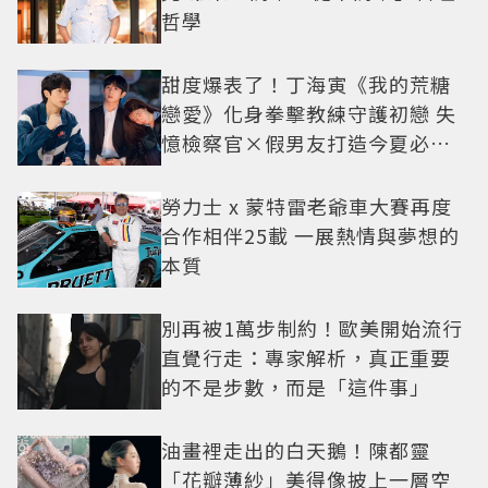
哲學
甜度爆表了！丁海寅《我的荒糖
戀愛》化身拳擊教練守護初戀 失
憶檢察官×假男友打造今夏必看
小甜劇
勞力士 x 蒙特雷老爺車大賽再度
合作相伴25載 一展熱情與夢想的
本質
別再被1萬步制約！歐美開始流行
直覺行走：專家解析，真正重要
的不是步數，而是「這件事」
油畫裡走出的白天鵝！陳都靈
「花瓣薄紗」美得像披上一層空