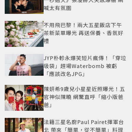
喊太有氛圍
不用飛巴黎！兩大五星飯店下午
茶新菜單曝光 再送保養、香氛好
禮
JYP朴軫永爆笑短片瘋傳！「穿垃
圾袋」趕場Waterbomb 被虧
「應該改名JPG」
陳妍希9歲兒小星星近照曝光！五
官神似陳曉 網驚直呼「縮小版爸
爸」
法籍三星名廚Paul Pairet揮軍台
北 帶來「簡單，從不簡單」料理