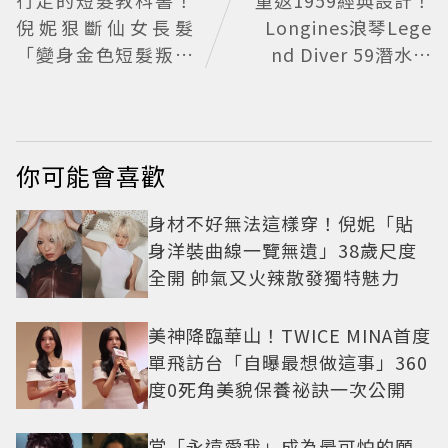
倪妮狠斷仙女長髮
Longines浪琴Lege
「變身金色短髮叛逆
nd Diver 59潛水表
少女」可塑性超強 帥
復刻懷舊
氣、優雅自由切換
你可能會喜歡
身材不好無法這樣穿！倪妮「貼
身洋裝曲線一覽無遺」38歲尺度
全開 帥氣又火辣散發獨特魅力
美神降臨華山！TWICE MINA首度
單飛訪台「自曝最想做這事」360
度0死角美貌保養祕訣一次公開
當「永遠愛我」成為最可怕的願