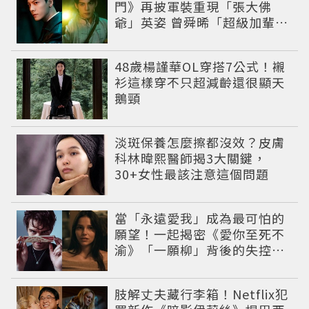
門》再披軍裝重現「張大佛
爺」英姿 曾舜晞「超級加輩」
串起吳家宿命
48歲楊謹華OL穿搭7公式！襯
衫這樣穿不只超減齡還很顯天
鵝頸
淡斑保養怎麼擦都沒效？皮膚
科林暐熙醫師揭3大關鍵，
30+女性最該注意這個問題
當「永遠愛我」成為最可怕的
願望！一起揭密《愛你至死不
渝》「一願柳」背後的失控愛
情與爆紅之路
肢解丈夫藏行李箱！Netflix犯