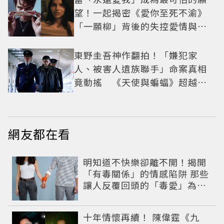
望！一起揭密《愛你至死不渝》
「一願柳」背後的失控愛情與爆
紅之路
東野圭吾神作翻拍！「嫌犯家
人、被害人遺族聯手」命案真相
竟動搖 《天使與蝙蝠》超越懸
疑框架展開
網友都在看
明知道不快樂卻離不開！揭開
「有毒關係」的情感陷阱 那些
讓人反覆回頭的「毒愛」為何
比菸還難戒？
十年情懷再續！ 陳偉霆《九