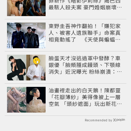
罪新作《暗影伊莉絲》揭巴西
最駭人殺夫案 豪門婚姻崩壞釀
致命慘劇
東野圭吾神作翻拍！「嫌犯家
人、被害人遺族聯手」命案真
相竟動搖了 《天使與蝙蝠》
超越懸疑框架展開
臉蛋天才沒逃過軍中發酵？車
銀優「臉頰腫成饅頭、下顎線
消失」近況曝光 粉絲崩潰：空
氣有酵母😭
油畫裡走出的白天鵝！陳都靈
「花瓣薄紗」美得像披上一層
空氣 「頭紗遮面」玩出新花樣
朦朧美感太仙
Recommended by