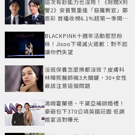
這次有鈔能力也沒用！《財閥X刑
警2》安普賢重逢「惡魔教官」鄭
恩彩 首播收視6.1%超第一季開紅
盤
BLACKPINK十週年活動惹怒粉
絲！Jisoo下場滅火道歉：對不起
讓你們失望
淡斑保養怎麼擦都沒效？皮膚科
林暐熙醫師揭3大關鍵，30+女性
最該注意這個問題
湯姆霍蘭德、千黛亞補辦婚禮！
豪砸包下370公頃英國莊園 低調
婚宴派對曝光