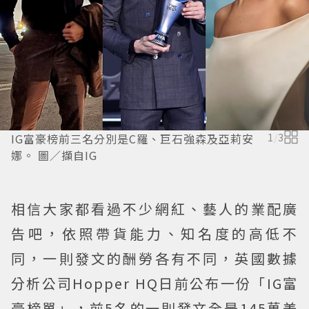
IG富豪榜前三名分別是C羅、巨石強森及亞莉安
1
/
3
娜。 圖／擷自IG
相信大家都看過不少網紅、藝人的業配廣
告吧，依照帶貨能力、知名度的高低不
同，一則發文的酬勞各有不同，英國數據
分析公司Hopper HQ日前公布一份「IG富
豪榜單」，前5名的一則發文全是145萬美