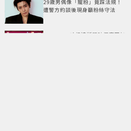
29歲男偶像「寵粉」竟踩法規！
遭警方約談後現身籲粉絲守法
7-ELEVEN哈根達斯限時優惠再加
碼 迷你杯、雪糕、雪酥「買10送
13」
全國電子台南仁德中山店開幕！
限時5天指定家電9折 還有每日限
量商品
明知道不快樂卻離不開！揭開
「有毒關係」的情感陷阱 那些讓
人反覆回頭的「毒愛」為何比菸
還難戒？