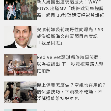
新人男團出道玩這麼大！WAYF
BOYS 出道MV「跳舞跳到集體脫
褲」超鬧 30秒對鏡清唱影片爆紅
安潔莉娜裘莉親哥性向曝光！53
歲詹姆斯海文前妻節目首度認
「我是同志」
Red Velvet瑟琪獨旅糗事笑翻！
以為被認出 下一秒竟被當路人幫
忙拍照
機上保養怎麼做？空姐也在用的7
個保濕技巧，下飛機不乾燥、不
浮腫還能維持好氣色