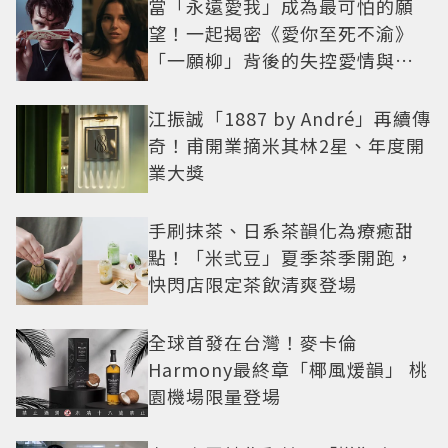
當「永遠愛我」成為最可怕的願
望！一起揭密《愛你至死不渝》
「一願柳」背後的失控愛情與爆
紅之路
江振誠「1887 by André」再續傳
奇！甫開業摘米其林2星、年度開
業大獎
手刷抹茶、日系茶韻化為療癒甜
點！「米弎豆」夏季茶季開跑，
快閃店限定茶飲清爽登場
全球首發在台灣！麥卡倫
Harmony最終章「椰風煖韻」 桃
園機場限量登場