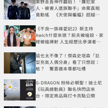
東野圭吾神作翻拍！「嫌犯家
人、被害人遺族聯手」命案真相
竟動搖 《天使與蝙蝠》超越懸
疑框架展開
《不良一族尋愛記2》新主持
Awich什麼來頭？前夫被槍殺、家
裡被槍掃射 人生經歷比參演者還
抓馬！
這也太不像了！傑森史塔森「巨
型充氣人偶分身」看了只想說：
蛤？ 驚喜連本尊都吐槽
G-DRAGON 粉絲必朝聖！迪士尼
《玩具總動員》聯名快閃店來
台，限定商品與打卡亮點公開