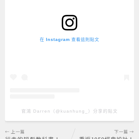
在 Instagram 查看這則貼文
官鴻 Darren（@kuanhung_）分享的貼文
← 上一篇
下一篇 →
行走的短髮教科書！
重返1959經典設計！