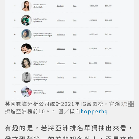
英國數據分析公司統計2021年IG富豪榜，官鴻
3
/
3
擠進亞洲榜前10。。 圖／擷自
hopperhq
有趣的是，若將亞洲排名單獨抽出來看，
發文酬勞第一的並非知名藝人，而是來自