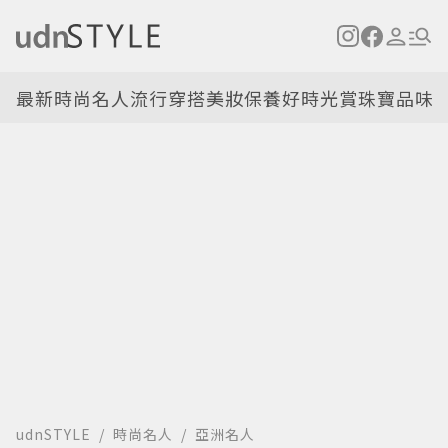
最新
時尚名人
流行穿搭
美妝保養
好時光
賞珠寶
品味
udnSTYLE
時尚名人
亞洲名人