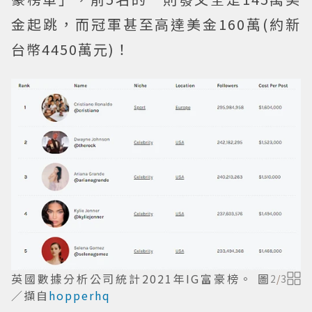
金起跳，而冠軍甚至高達美金160萬(約新
台幣4450萬元)！
英國數據分析公司統計2021年IG富豪榜。 圖
2
/
3
／擷自
hopperhq