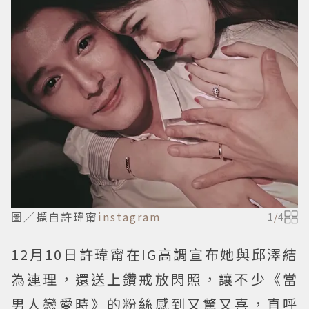
圖／擷自許瑋甯
instagram
1
/
4
12月10日許瑋甯在IG高調宣布她與邱澤結
為連理，還送上鑽戒放閃照，讓不少《當
男人戀愛時》的粉絲感到又驚又喜，直呼