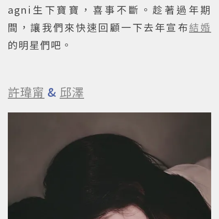
agni生下寶寶，喜事不斷。趁著過年期
間，讓我們來快速回顧一下去年宣布
結婚
的明星們吧。
許瑋甯
&
邱澤