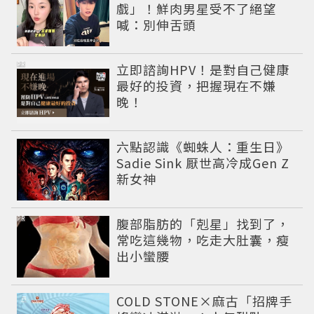
戲」！鮮肉男星受不了絕望
喊：別伸舌頭
PR
立即諮詢HPV！是對自己健康
最好的投資，把握現在不嫌
晚！
六點認識《蜘蛛人：重生日》
Sadie Sink 厭世高冷成Gen Z
新女神
PR
腹部脂肪的「剋星」找到了，
常吃這幾物，吃走大肚囊，瘦
出小蠻腰
COLD STONE×麻古「招牌手