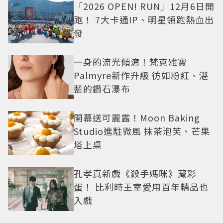
「2026 OPEN! RUN」12月6日開
跑！ 7大卡通IP、明星領跑熱血出
發
一身的流光傾瀉！梵克雅寶
Palmyre新作升級 彷如粉紅、湛
藍的鑽石瀑布
開幕送可麗露！Moon Baking
Studio進駐微風 抹茶泡芙、芒果
塔上桌
孔孝真新戲《殺手媽咪》藏彩
蛋！ 比利時王室愛用百年精品也
入戲