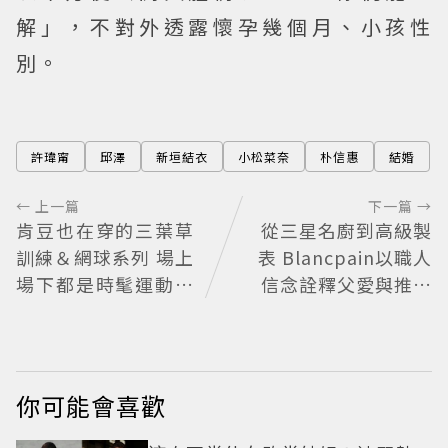
解」，不對外透露懷孕幾個月、小孩性
別。
許瑋甯
邱澤
新垣結衣
小松菜奈
朴信惠
結婚
← 上一篇
下一篇 →
肯豆也在穿的三葉草
從三星名廚到高級製
訓練＆網球系列 場上
表 Blancpain以職人
場下都是時髦運動女
信念詮釋父愛與推薦
孩
時計
你可能會喜歡