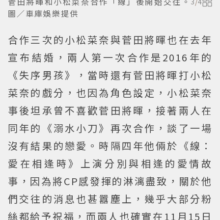
菅田將暉和小松菜奈合作「線」後開始交往。
3
/
4
圖／車庫娛樂提供
合作三次的小松菜奈與菅田將暉也在去年
宣布結婚，兩人第一次合作是2016年的
《失序男孩》，當時還有菅田將暉打小松
菜奈的戲分，也因為角色設定，小松菜奈
事後坦承曾不喜歡菅田將暉，接著兩人在
同年的《溺水小刀》再次合作，談了一場
沒有結果的戀愛。時隔四年他倆於《線：
愛在相逢時》上演分別與相逢的愛情故
事，因為將CP感發揮的淋漓盡致，關於他
們交往的消息也甚囂塵上，幾乎大部分粉
絲都給予祝福，而兩人也確實在11月15日