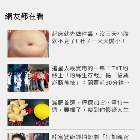
網友都在看
PR
起床就先做件事，沒三天小腹
就不見了! 肚子一天天變小！
追星人最實用的一集！TXT粉
絲上「粉絲生存戰」揭「搶票
必勝神技」：開賣前30分鐘手
機重開
PR
減肥首選，檸檬加它，堅持一
週，腰細了，瘦到你懷疑人生
陸富婆砸錢拍短劇「狂加親密