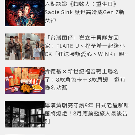
六點認識《蜘蛛人：重生日》
Sadie Sink 厭世高冷成Gen Z新
女神
「台灣囝仔」崔立于帶隊友回
家！FLARE U、程予希一起逛小
CK「狂送臉頰愛心、WINK」親曝
中山站私藏必逛名單
肯德基×新世紀福音戰士聯名
了！8款角色卡＋3款周邊 還有
聯名沾醬
導演黃朝亮守護9年 日式老屋咖啡
館將熄燈！8月底前邀旅人最後告
別