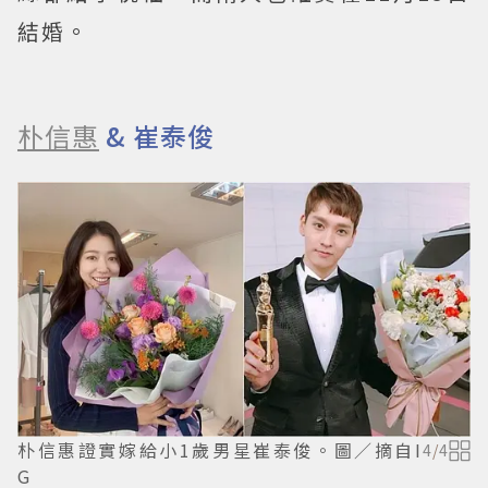
結婚。
朴信惠
& 崔泰俊
朴信惠證實嫁給小1歲男星崔泰俊。圖／摘自I
4
/
4
G