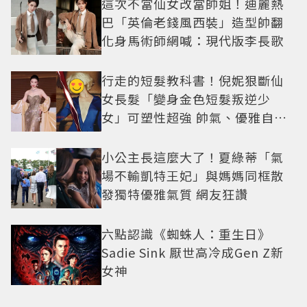
這次不當仙女改當帥姐！迪麗熱
巴「英倫老錢風西裝」造型帥翻
化身馬術師網喊：現代版李長歌
行走的短髮教科書！倪妮狠斷仙
女長髮「變身金色短髮叛逆少
女」可塑性超強 帥氣、優雅自由
切換
小公主長這麼大了！夏綠蒂「氣
場不輸凱特王妃」與媽媽同框散
發獨特優雅氣質 網友狂讚
六點認識《蜘蛛人：重生日》
Sadie Sink 厭世高冷成Gen Z新
女神