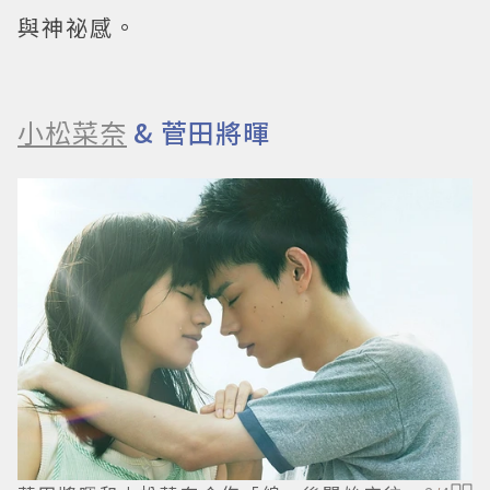
與神祕感。
小松菜奈
& 菅田將暉