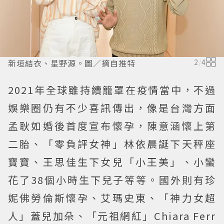
新垣結衣、星野源。圖／摘自推特
2
/
4
2021年全球雖持續籠罩在疫情當中，不過
娛樂圈仍有不少喜訊傳出，像是台灣方面
孟耿如婚後首度宣布懷孕，陳意涵懷上第
二胎、「零負評女神」林依晨誕下天秤座
寶寶、王思佳生下女兒「小王美」、小蠻
花了38個小時生下兒子等等。國外則有珍
妮佛勞倫斯懷孕、艾瑪史東、「神力女超
人」蓋兒加朵、「元祖網紅」Chiara Ferr