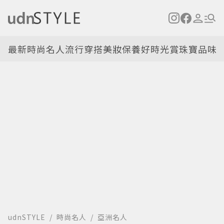
最新
時尚名人
流行穿搭
美妝保養
好時光
賞珠寶
品味
udnSTYLE
時尚名人
亞洲名人