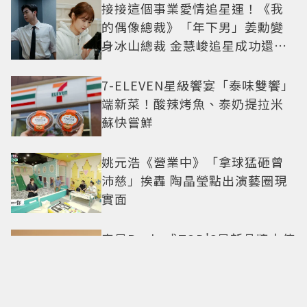
接接這個事業愛情追星運！《我
的偶像總裁》「年下男」姜勳變
身冰山總裁 金慧峻追星成功還偶
遇愛情
7-ELEVEN星級饗宴「泰味雙饗」
端新菜！酸辣烤魚、泰奶提拉米
蘇快嘗鮮
姚元浩《營業中》「拿球猛砸曾
沛慈」挨轟 陶晶瑩點出演藝圈現
實面
泰星Becky成TOD'S最新品牌大使
9月確定現身米蘭時裝周