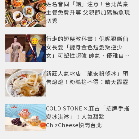
姓名音同「鮪」注意！台北萬豪
主餐免費升等 父親節加碼鮪魚現
切秀
行走的短髮教科書！倪妮狠斷仙
女長髮「變身金色短髮叛逆少
女」可塑性超強 帥氣、優雅自由
切換
新莊人氣冰店「龍安粉條冰」預
告熄燈！粉絲捨不得：晴天霹靂
COLD STONE×麻古「招牌手搖
變冰淇淋」！人氣甜點
ChizCheese快閃台北