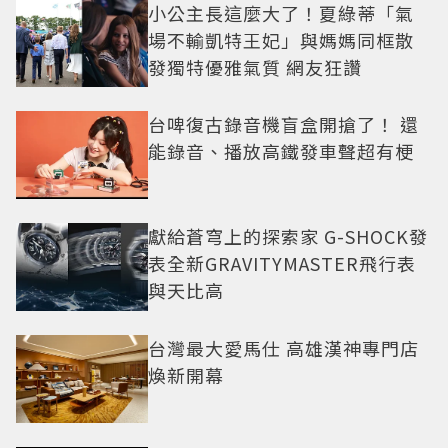
小公主長這麼大了！夏綠蒂「氣
場不輸凱特王妃」與媽媽同框散
發獨特優雅氣質 網友狂讚
台啤復古錄音機盲盒開搶了！ 還
能錄音、播放高鐵發車聲超有梗
獻給蒼穹上的探索家 G-SHOCK發
表全新GRAVITYMASTER飛行表
與天比高
台灣最大愛馬仕 高雄漢神專門店
煥新開幕