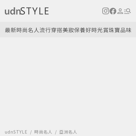
最新
時尚名人
流行穿搭
美妝保養
好時光
賞珠寶
品味
udnSTYLE
時尚名人
亞洲名人