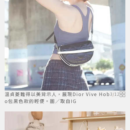
溫貞菱難得以美背示人，展現Dior Vive Hob
3
/
12
o包黑色款的輕便。圖／取自IG