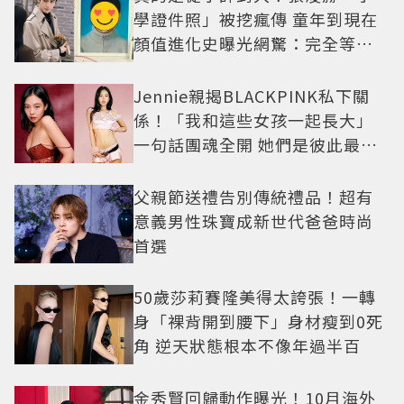
學證件照」被挖瘋傳 童年到現在
顏值進化史曝光網驚：完全等比
例長大
Jennie親揭BLACKPINK私下關
係！「我和這些女孩一起長大」
一句話團魂全開 她們是彼此最強
後盾
父親節送禮告別傳統禮品！超有
意義男性珠寶成新世代爸爸時尚
首選
50歲莎莉賽隆美得太誇張！一轉
身「裸背開到腰下」身材瘦到0死
角 逆天狀態根本不像年過半百
金秀賢回歸動作曝光！10月海外