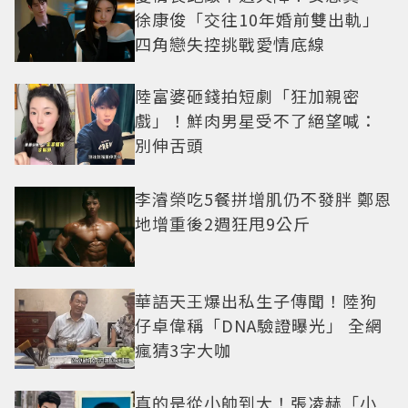
徐康俊「交往10年婚前雙出軌」
四角戀失控挑戰愛情底線
陸富婆砸錢拍短劇「狂加親密
戲」！鮮肉男星受不了絕望喊：
別伸舌頭
李濬榮吃5餐拼增肌仍不發胖 鄭恩
地增重後2週狂甩9公斤
華語天王爆出私生子傳聞！陸狗
仔卓偉稱「DNA驗證曝光」 全網
瘋猜3字大咖
真的是從小帥到大！張凌赫「小