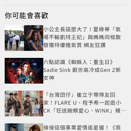
你可能會喜歡
小公主長這麼大了！夏綠蒂「氣
場不輸凱特王妃」與媽媽同框散
發獨特優雅氣質 網友狂讚
六點認識《蜘蛛人：重生日》
Sadie Sink 厭世高冷成Gen Z新
女神
「台灣囝仔」崔立于帶隊友回
家！FLARE U、程予希一起逛小
CK「狂送臉頰愛心、WINK」親曝
中山站私藏必逛名單
接接這個事業愛情追星運！《我