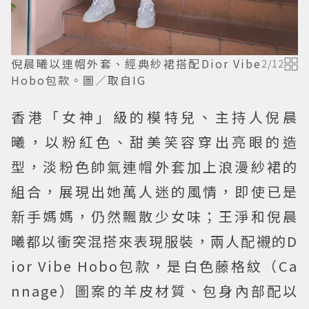
倪晨曦以連帽外套、經典紗裙搭配Dior Vibe
2
/
12
Hobo包款。圖／取自IG
香港「女神」級的模特兒、主持人倪晨
曦，以粉紅色、甜美笑容穿出亮眼的造
型，淡粉色帥氣連帽外套加上浪漫紗裙的
組合，展現出她萬人迷的風情，即使已是
新手媽媽，仍然飄散少女味；王淨和倪晨
曦都以衝突混搭來表現服裝，兩人配襯的D
ior Vibe Hobo包款，是白色藤格紋（Ca
nnage）圖案的羊皮材質、包身內部配以