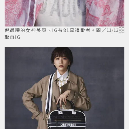
倪晨曦的女神美顏，IG有81萬追蹤者。圖／
11
/
12
取自IG