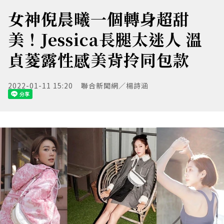
女神倪晨曦一個轉身超甜
美！Jessica長腿太迷人 溫
貞菱露性感美背拎同包款
2022-01-11 15:20
聯合新聞網／楊詩涵