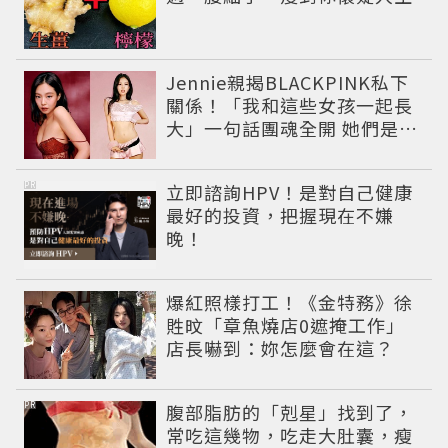
Jennie親揭BLACKPINK私下
關係！「我和這些女孩一起長
大」一句話團魂全開 她們是彼
此最強後盾
PR
立即諮詢HPV！是對自己健康
最好的投資，把握現在不嫌
晚！
爆紅照樣打工！《金特務》徐
貹旼「章魚燒店0遮掩工作」
店長嚇到：妳怎麼會在這？
PR
腹部脂肪的「剋星」找到了，
常吃這幾物，吃走大肚囊，瘦