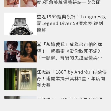
度0死角美貌保養祕訣一次公開
重返1959經典設計！Longines浪
琴Legend Diver 59潛水表 復刻
懷舊
當「永遠愛我」成為最可怕的願
望！一起揭密《愛你致死不渝》
「一願柳」背後的失控愛情與爆
紅之路
江振誠「1887 by André」再續傳
奇！甫開業摘米其林2星、年度開
業大獎
手刷抹茶、日系茶韻化為療癒甜
點！「米弎豆」夏季茶季開跑，