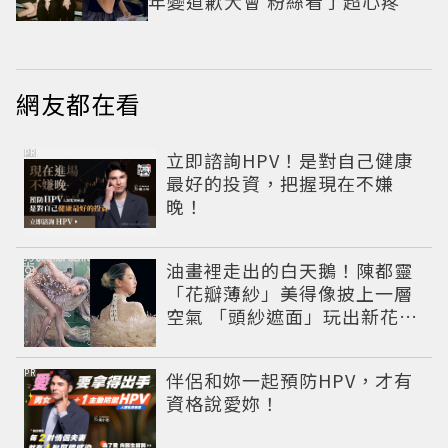
年變道歉大會 粉絲看了超心疼
網友都在看
PR
立即諮詢HPV！是對自己健康
最好的投資，把握現在不嫌
晚！
油畫裡走出的白天鵝！陳都靈
「花瓣薄紗」美得像披上一層
空氣 「頭紗遮面」玩出新花樣
朦朧美感太仙
PR
伴侶和妳一起預防HPV，才有
資格說愛妳！