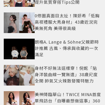
提升氣質穿搭Tips公開
0修圖真面目太扯！陳妍希「低胸
高衩禮服大秀身材」43歲近況完
美無死角 美得很高級
朗格A. Lange & Söhne父親節時
計推薦 古風、傳承與收藏的一次
滿足
身材不好無法這樣穿！倪妮「貼
身洋裝曲線一覽無遺」38歲尺度
全開 帥氣又火辣散發獨特魅力
美神降臨華山！TWICE MINA首度
單飛訪台「自曝最想做這事」360