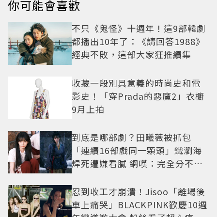
你可能會喜歡
不只《鬼怪》十週年！這9部韓劇
都播出10年了：《請回答1988》
經典不敗，這部大家狂推續集
收藏一段別具意義的時尚史和電
影史！「穿Prada的惡魔2」衣櫥
9月上拍
到底是哪部劇？田曦薇被抓包
「連續16部戲同一顆頭」鐵瀏海
焊死遭嫌看膩 網嘆：完全分不出
角色
忍到收工才崩潰！Jisoo「離場後
車上痛哭」BLACKPINK歡慶10週