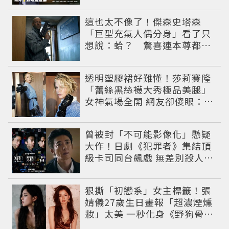
這也太不像了！傑森史塔森
「巨型充氣人偶分身」看了只
想說：蛤？ 驚喜連本尊都吐
槽
透明塑膠裙好難懂！莎莉賽隆
「蕾絲黑絲襪大秀極品美腿」
女神氣場全開 網友卻傻眼：造
型根本靠臉撐
曾被封「不可能影像化」懸疑
大作！日劇《犯罪者》集結頂
級卡司同台飆戲 無差別殺人案
捲出政商黑幕
狠撕「初戀系」女主標籤！張
婧儀27歲生日畫報「超濃煙燻
妝」太美 一秒化身《野狗骨
頭》苗靖