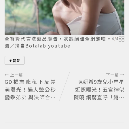
全智賢代言洗髮品廣告，狀態絕佳全網驚嘆。
4
/
4
圖／摘自Botalab youtube
全智賢
← 上一篇
下一篇 →
GD權志龍私下反差
陳妍希9歲兒小星星
萌曝光！遇大聲公秒
近照曝光！五官神似
變乖弟弟 與法師合照
陳曉 網驚直呼「縮小
再掀熱議
版爸爸」