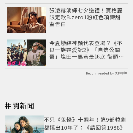
張凌赫演繹七夕送禮！寶格麗
限定款B.zero1粉紅色項鍊甜
蜜告白
今夏戀綜神顏代表登場？《不
良一族尋愛記2》「自信公關
哥」塩田一馬背景起底 街頭辣
男翻身當老闆
Recommended by
相關新聞
不只《鬼怪》十週年！這9部韓劇
都播出10年了：《請回答1988》