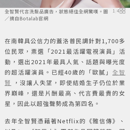
全智賢代言洗髮品廣告，狀態絕佳全網驚嘆。圖
1
/
4
／摘自Botalab官網
在南韓具公信力的蓋洛普民調針對1,700多
位民眾，票選「2021最活躍電視演員」活
動，選出2021年最具人氣、話題與曝光度
的超活躍演員。已經40歲的「歐膩」
全智
賢
，沒讓人失望，即使結婚生子仍位於業
界巔峰，還是片酬最高、代言費最貴的女
星，因此以超強聲勢成為第四名。
去年全智賢憑藉著Netflix的《雅信傳》、