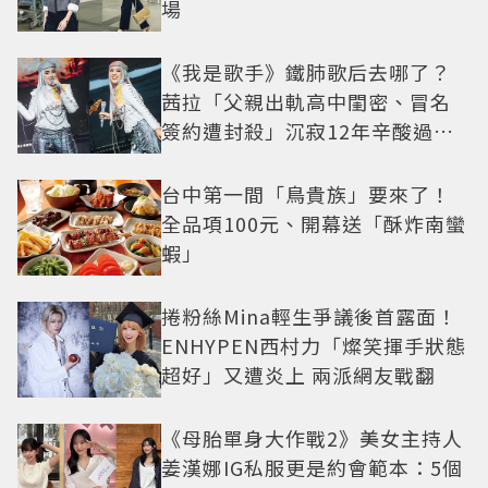
場
《我是歌手》鐵肺歌后去哪了？
茜拉「父親出軌高中閨密、冒名
簽約遭封殺」沉寂12年辛酸過往
曝光
台中第一間「鳥貴族」要來了！
全品項100元、開幕送「酥炸南蠻
蝦」
捲粉絲Mina輕生爭議後首露面！
ENHYPEN西村力「燦笑揮手狀態
超好」又遭炎上 兩派網友戰翻
《母胎單身大作戰2》美女主持人
姜漢娜IG私服更是約會範本：5個