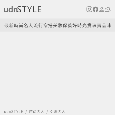
最新
時尚名人
流行穿搭
美妝保養
好時光
賞珠寶
品味
udnSTYLE
時尚名人
亞洲名人