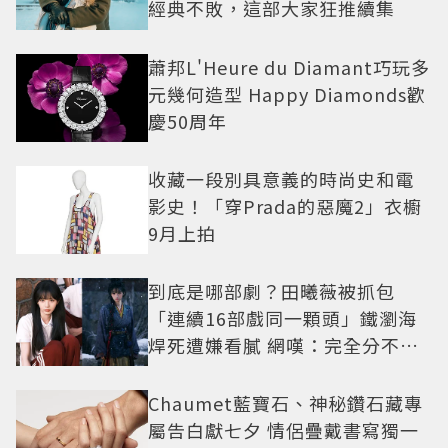
經典不敗，這部大家狂推續集
蕭邦L'Heure du Diamant巧玩多
元幾何造型 Happy Diamonds歡
慶50周年
收藏一段別具意義的時尚史和電
影史！「穿Prada的惡魔2」衣櫥
9月上拍
到底是哪部劇？田曦薇被抓包
「連續16部戲同一顆頭」鐵瀏海
焊死遭嫌看膩 網嘆：完全分不出
角色
Chaumet藍寶石、神秘鑽石藏專
屬告白獻七夕 情侶疊戴書寫獨一