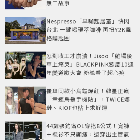
無二故事
Nespresso「早咖起居室」快閃
台北 一鍵喝現萃咖啡 再扭Y2K風
格鑰匙圈
忍到收工才崩潰！Jisoo「離場後
車上痛哭」BLACKPINK歡慶10週
年變道歉大會 粉絲看了超心疼
崔傘同款小烏龜爆紅！韓星正瘋
「幸運烏龜手機貼」，TWICE娜
璉、KIOF也貼上求好運
44歲張鈞甯OL穿搭8公式！寬褲
＋襯衫不只顯瘦，還穿出主管氣