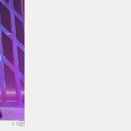
3
/
5