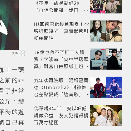
《不良一族尋愛記2》
「自信公關哥」塩田一馬
背景起底 街頭辣男翻身當
老闆
IU耳疾惡化後首現身！44
張近照曝光 真實狀態引
粉絲關注
18億也救不了打工人體
2
/
5
質？李浚赫「爽中樂透頭
獎」財富自由照樣上班 西
蛋加上一頭
裝社畜帥出新高度
甩之前的乖
九年後再洗版！湯姆霍蘭
德〈Umbrella〉封神舞
看了非常
台差點變成「這首歌」 造
公斤，體
型彩蛋、暖心故事一次公
開
偽單親4年半！安以軒低
平時的遊
調做公益 友人犯錯得捐
調自己真
百萬才過關