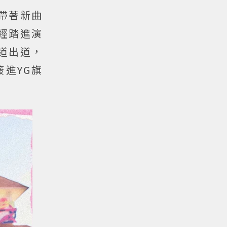
日帶著新曲
已經踏進演
出道出道，
簽進YG旗