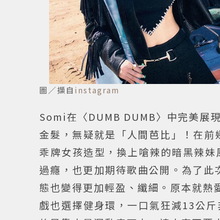
圖／擷自
instagram
Somi在〈DUMB DUMB〉中完
金髮，無疑就是「人間芭比」！在前幾
乖牌女孩造型，換上嗆辣的暗黑辣妹
過癮，也更加期待歌曲公開。為了此次
態也變得更加輕盈、纖細。原本就熱愛
戲也選擇健身環，一口氣狂減13公