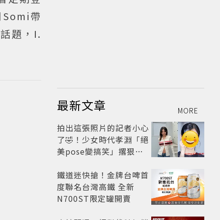
omi帶
話題，I.
最新文章
MORE
拍出這張照片的記者小心
了🤣！少女時代孝淵「絕
美pose變搞笑」撂狠
話：把住址交出來
鐵道迷快搶！金牌台啤首
度聯名台灣高鐵 全新
N700ST限定罐開賣