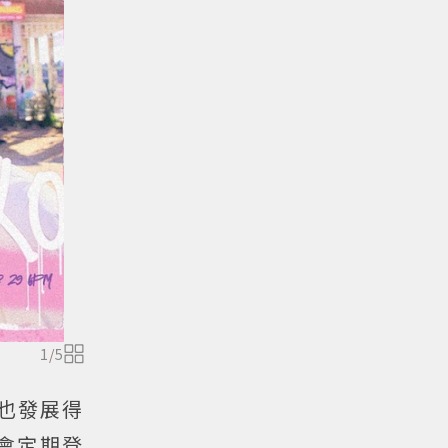
1
/
5
今也發展得
也會定期登