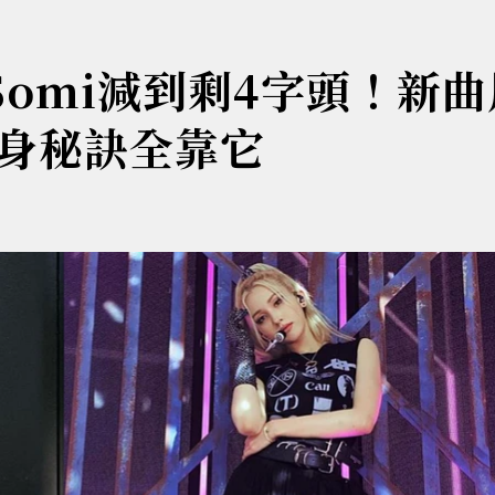
Somi減到剩4字頭！新
身秘訣全靠它