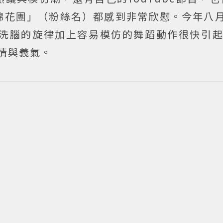
花團」（粉絲名）都感到非常欣慰。今年八月S
歸，洗腦的旋律加上容易模仿的舞蹈動作很快引起
交情與義氣。