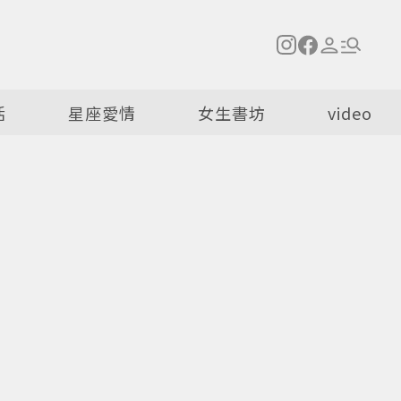
活
星座愛情
女生書坊
video