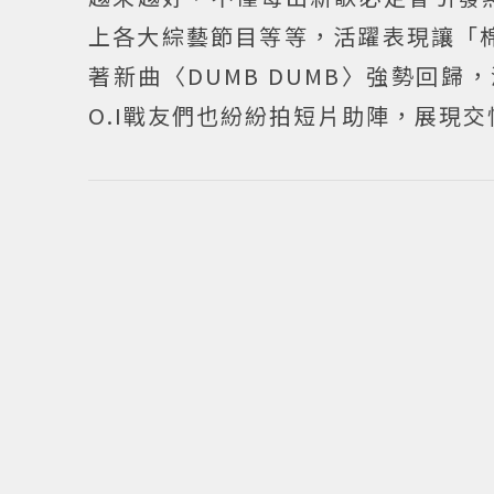
上各大綜藝節目等等，活躍表現讓「棉
著新曲〈DUMB DUMB〉強勢回
O.I戰友們也紛紛拍短片助陣，展現