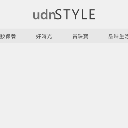
美妝保養
好時光
賞珠寶
品味生