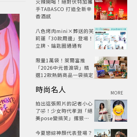
火辣開喝！絕對伏特加攜
手TABASCO 打造全新辛
香酒感
八色烤肉mini×葬送的芙
莉蓮「30款周邊」登場！
立牌、鑰匙圈通通有
限量1萬袋！萊爾富推
「2026中元普渡袋」精
選12款熱銷商品一袋搞定
時尚名人
MORE
拍出這張照片的記者小心
了🤣！少女時代孝淵「絕
美pose變搞笑」撂狠
話：把住址交出來
今夏戀綜神顏代表登場？