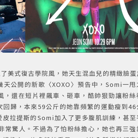
美展現了美式復古學院風，她天生混血兒的精緻臉
天公開的新歌〈XOXO〉預告中，Somi一
風，還在短片裡飆車、砸車，酷帥狠勁讓粉絲
回歸，本來59公斤的她靠頻繁的運動瘦到46
皮拉提斯的Somi加入了更多腹肌訓練，甚至
斤非常驚人。不過為了怕粉絲擔心，她也再三強