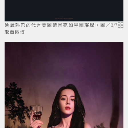
迪麗熱巴的代言美圖背景宛如星團璀璨。圖／
2
/
7
取自微博