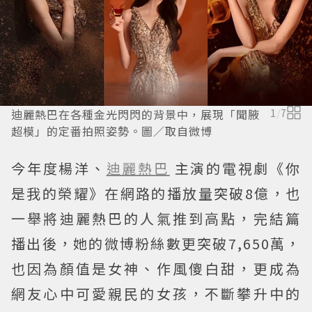
迪麗熱巴在各種金光閃閃的背景中，展現「聞腋
1
/
7
超模」的定番拍照姿勢。圖／取自微博
今年度楊洋、
迪麗熱巴
主演的電視劇《你
是我的榮耀》在網路的播放量突破8億，也
一舉將迪麗熱巴的人氣推到高點，完結篇
播出後，她的微博粉絲數更突破7,650萬，
也因為顏值是女神、作風傻白甜，更成為
網友心中可愛親民的女孩，不斷攀升中的