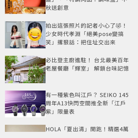
秋送創意
拍出這張照片的記者小心了🤣！
少女時代孝淵「絕美pose變搞
笑」撂狠話：把住址交出來
必比登主廚進駐！ 台北最美百年
老屋餐廳「輝室」 解鎖台味記憶
有一種紫色叫江戶？ SEIKO 145
周年A13快閃空間推全新「江戶
紫」限量表
HOLA「夏出清」開跑！精選4萬
件商品任2件5折 限定門市絕版品