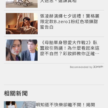
大迷思、選課真相
張凌赫演繹七夕送禮！寶格麗
限定款B.zero1粉紅色項鍊甜
蜜告白
《母胎單身戀愛大作戰2》臥
蠶妝引熱議！為什麼看起來這
麼不自然？彩妝師教你正確畫
法
Recommended by
相關新聞
明知道不快樂卻離不開！揭開