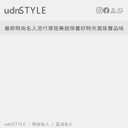
最新
時尚名人
流行穿搭
美妝保養
好時光
賞珠寶
品味
udnSTYLE
時尚名人
亞洲名人