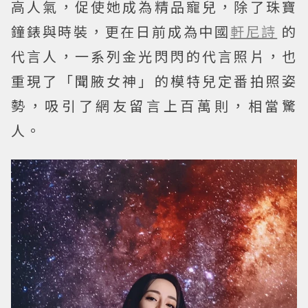
高人氣，促使她成為精品寵兒，除了珠寶
鐘錶與時裝，更在日前成為中國
軒尼詩
的
代言人，一系列金光閃閃的代言照片，也
重現了「聞腋女神」的模特兒定番拍照姿
勢，吸引了網友留言上百萬則，相當驚
人。