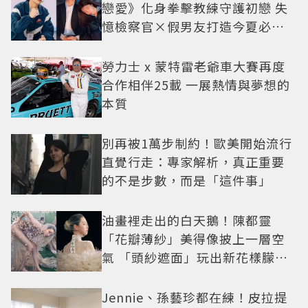
戀愛》化身拳擊教練守護初戀 失
憶檢察官×假男友打造今夏必看
小甜劇
勞力士 x 蒙特雷老爺車大賽再度
合作相伴25載 一展熱情與夢想的
本質
別再被1萬步制約！歐美開始流行
直覺行走：專家解析，真正重要
的不是步數，而是「這件事」
油畫裡走出的白天鵝！陳都靈
「花瓣薄紗」美得像披上一層空
氣 「頭紗遮面」玩出新花樣朦朧
美感太仙
Jennie、孫藝珍都在練！皮拉提