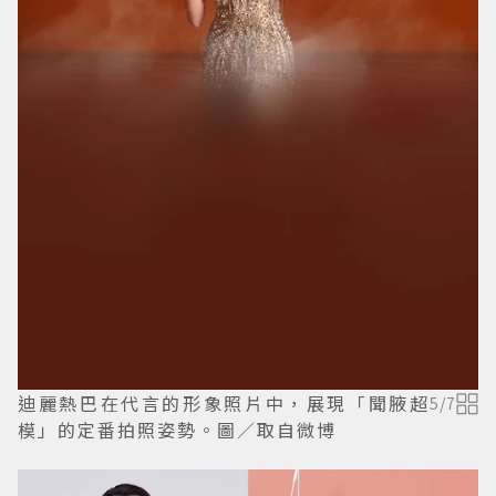
迪麗熱巴在代言的形象照片中，展現「聞腋超
5
/
7
模」的定番拍照姿勢。圖／取自微博