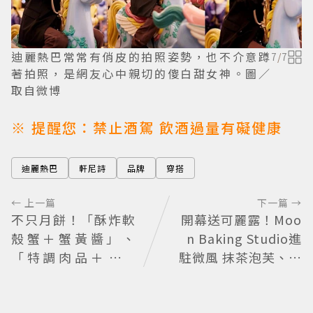
迪麗熱巴常常有俏皮的拍照姿勢，也不介意蹲
7
/
7
著拍照，是網友心中親切的傻白甜女神。圖／
取自微博
※ 提醒您：禁止酒駕 飲酒過量有礙健康
迪麗熱巴
軒尼詩
品牌
穿搭
← 上一篇
下一篇 →
不只月餅！「酥炸軟
開幕送可麗露！Moo
殼蟹＋蟹黃醬」、
n Baking Studio進
「特調肉品＋調味
駐微風 抹茶泡芙、芒
鹽」中秋送創意
果塔上桌