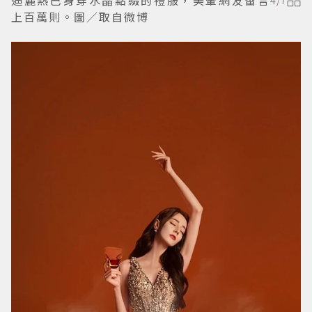
上百萬則。圖／取自微博