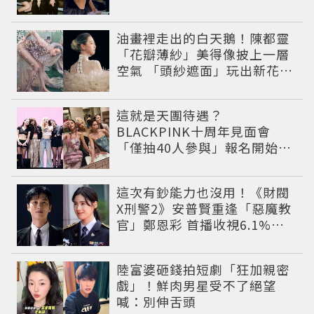
了超心疼
油畫裡走出的白天鵝！陳都靈
「花瓣薄紗」美得像披上一層
空氣 「頭紗遮面」玩出新花樣
朦朧美感太仙
這就是天團待遇？
BLACKPINK十周年見面會
「僅抽40人參與」報名開始到
截止僅9小時粉絲怒了😡
這次有鈔能力也沒用！《財閥
X刑警2》安普賢重逢「惡魔教
官」鄭恩彩 首播收視6.1%超
第一季開紅盤
陸富婆砸錢拍短劇「狂加親密
戲」！鮮肉男星受不了絕望
喊：別伸舌頭