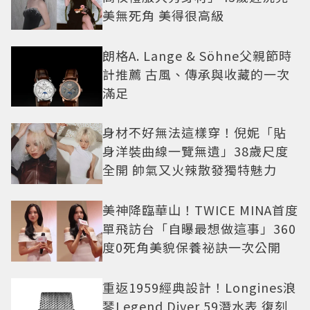
美無死角 美得很高級
朗格A. Lange & Söhne父親節時
計推薦 古風、傳承與收藏的一次
滿足
身材不好無法這樣穿！倪妮「貼
身洋裝曲線一覽無遺」38歲尺度
全開 帥氣又火辣散發獨特魅力
美神降臨華山！TWICE MINA首度
單飛訪台「自曝最想做這事」360
度0死角美貌保養祕訣一次公開
重返1959經典設計！Longines浪
琴Legend Diver 59潛水表 復刻