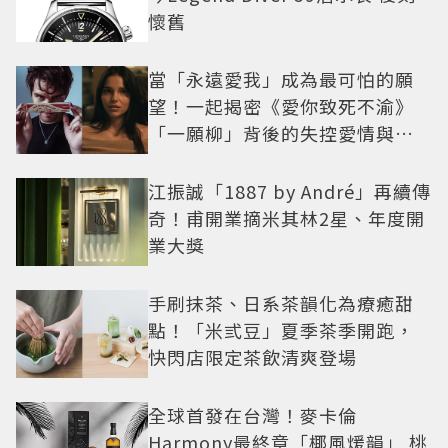
懷舊
當「永遠愛我」成為最可怕的願
望！一起揭密《愛你致死不渝》
「一願柳」背後的失控愛情與爆
紅之路
江振誠「1887 by André」再續傳
奇！甫開業摘米其林2星、年度開
業大獎
手刷抹茶、日系茶韻化為療癒甜
點！「米弎豆」夏季茶季開跑，
快閃店限定茶飲清爽登場
全球首發在台灣！麥卡倫
Harmony最終章「椰風煖韻」 桃