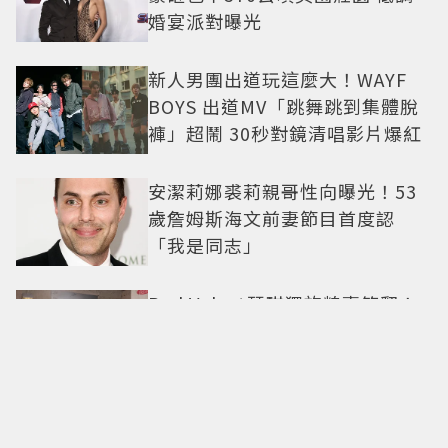
婚宴派對曝光
新人男團出道玩這麼大！WAYF
BOYS 出道MV「跳舞跳到集體脫
褲」超鬧 30秒對鏡清唱影片爆紅
安潔莉娜裘莉親哥性向曝光！53
歲詹姆斯海文前妻節目首度認
「我是同志」
Red Velvet瑟琪獨旅糗事笑翻！
以為被認出 下一秒竟被當路人幫
忙拍照
機上保養怎麼做？空姐也在用的7
個保濕技巧，下飛機不乾燥、不