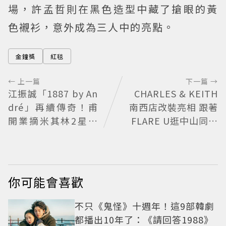
場，許孟哲則在黑色造型中藏了搶眼的黃
色襯衫，意外成為三人中的亮點。
金鐘獎
紅毯
← 上一篇
下一篇 →
江振誠「1887 by An
CHARLES & KEITH
dré」再續傳奇！甫
南西店改裝亮相 跟著
開業摘米其林2星、
FLARE U逛中山同款
年度開業大獎
包輕鬆入手
你可能會喜歡
不只《鬼怪》十週年！這9部韓劇
都播出10年了：《請回答1988》