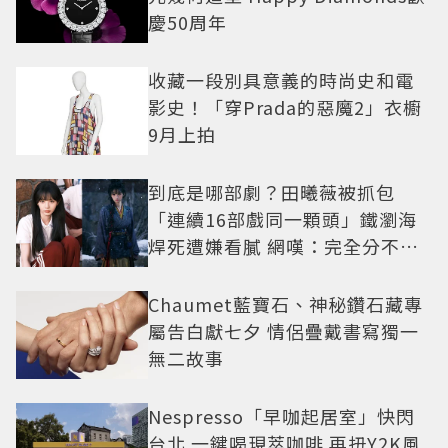
慶50周年
收藏一段別具意義的時尚史和電
影史！「穿Prada的惡魔2」衣櫥
9月上拍
到底是哪部劇？田曦薇被抓包
「連續16部戲同一顆頭」鐵瀏海
焊死遭嫌看膩 網嘆：完全分不出
角色
Chaumet藍寶石、神秘鑽石藏專
屬告白獻七夕 情侶疊戴書寫獨一
無二故事
Nespresso「早咖起居室」快閃
台北 一鍵喝現萃咖啡 再扭Y2K風