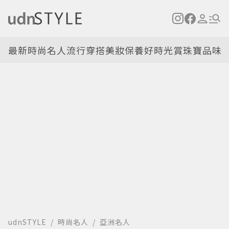
最新
時尚名人
流行穿搭
美妝保養
好時光
賞珠寶
品味
udnSTYLE
時尚名人
亞洲名人