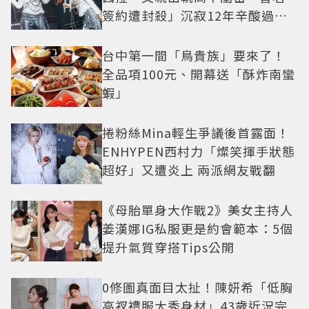
簽約遭封殺」沉寂12年辛酸過往
曝光
台中第一間「鳥貴族」要來了！
全品項100元、開幕送「酥炸南蠻
蝦」
捲粉絲Mina輕生爭議後首露面！
ENHYPEN西村力「燦笑揮手狀態
超好」又遭炎上 兩派網友戰翻
《母胎單身大作戰2》美女主持人
姜漢娜IG私服更是約會範本：5個
提升氣質穿搭Tips公開
0修圖真面目太扯！陳妍希「低胸
高衩禮服大秀身材」43歲近況完