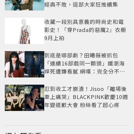
經典不敗，這部大家狂推續集
收藏一段別具意義的時尚史和電
影史！「穿Prada的惡魔2」衣櫥
9月上拍
到底是哪部劇？田曦薇被抓包
「連續16部戲同一顆頭」鐵瀏海
焊死遭嫌看膩 網嘆：完全分不出
角色
忍到收工才崩潰！Jisoo「離場後
車上痛哭」BLACKPINK歡慶10週
年變道歉大會 粉絲看了超心疼