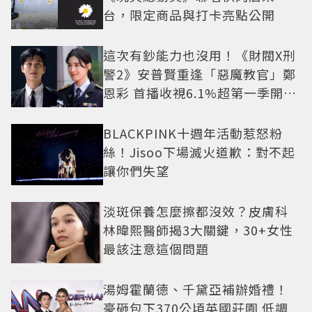
台，限定商品與打卡亮點公開
這次有鈔能力也沒用！《財閥X刑
警2》安普賢重逢「惡魔教官」鄭
恩彩 首播收視6.1%超第一季開紅
盤
BLACKPINK十週年活動惹怒粉
絲！Jisoo下場滅火道歉：對不起
讓你們失望
淡斑保養怎麼擦都沒效？皮膚科
林暐熙醫師揭3大關鍵，30+女性
最該注意這個問題
湯姆霍蘭德、千黛亞補辦婚禮！
豪砸包下370公頃英國莊園 低調