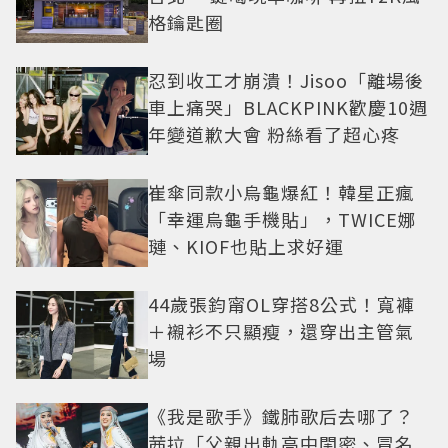
格鑰匙圈
忍到收工才崩潰！Jisoo「離場後
車上痛哭」BLACKPINK歡慶10週
年變道歉大會 粉絲看了超心疼
崔傘同款小烏龜爆紅！韓星正瘋
「幸運烏龜手機貼」，TWICE娜
璉、KIOF也貼上求好運
44歲張鈞甯OL穿搭8公式！寬褲
＋襯衫不只顯瘦，還穿出主管氣
場
《我是歌手》鐵肺歌后去哪了？
茜拉「父親出軌高中閨密、冒名