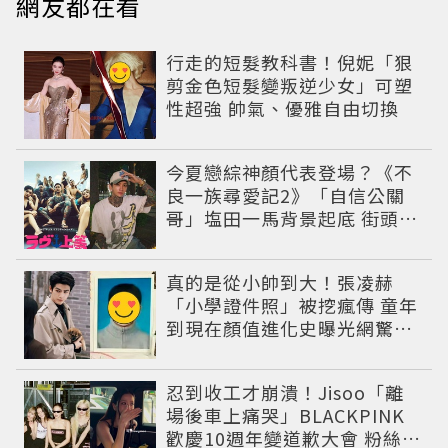
網友都在看
行走的短髮教科書！倪妮「狠
剪金色短髮變叛逆少女」可塑
性超強 帥氣、優雅自由切換
今夏戀綜神顏代表登場？《不
良一族尋愛記2》「自信公關
哥」塩田一馬背景起底 街頭辣
男翻身當老闆
真的是從小帥到大！張凌赫
「小學證件照」被挖瘋傳 童年
到現在顏值進化史曝光網驚：
完全等比例長大
忍到收工才崩潰！Jisoo「離
場後車上痛哭」BLACKPINK
歡慶10週年變道歉大會 粉絲看