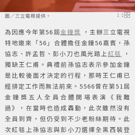
圖／三立電視提供。
1
/
1
為因應今年第56屆
金鐘獎
，主辦三立電視
特地邀來「56」合體擔任金鐘56嘉賓，孫
協志、許孟哲、彭小刀也風光踏上
紅毯
，
獨缺王仁甫。典禮前孫協志表示參加金鐘
是比較後面才決定的行程，那時王仁甫已
經排定工作而無法前來。5566曾在第51屆
金鐘獎五人全員合體開場表演《我難
過》，在當時也造成轟動，此次雖然沒有
全員到齊，但仍受到不少老粉絲期待。此
次紅毯上孫協志與彭小刀選擇全黑西裝登