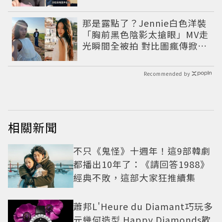
那是露點了？Jennie白色洋裝
「胸前黑色陰影太搶眼」MV走
光瞬間全被拍 對比圖瘋傳掀論
戰
Recommended by
相關新聞
不只《鬼怪》十週年！這9部韓劇
都播出10年了：《請回答1988》
經典不敗，這部大家狂推續集
蕭邦L'Heure du Diamant巧玩多
元幾何造型 Happy Diamonds歡