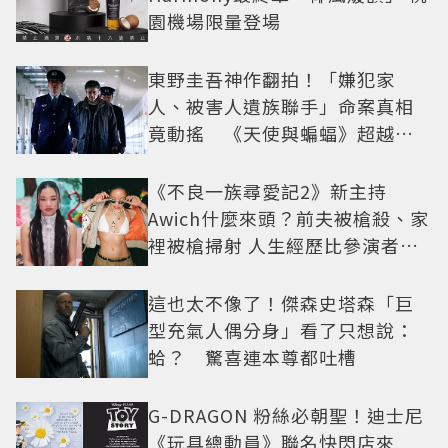
園機場限量登場
東野圭吾神作翻拍！「嫌犯家
人、被害人遺族聯手」命案真相
竟動搖 《天使與蝙蝠》超越懸
疑框架展開
《不良一族尋愛記2》新主持
Awich什麼來頭？前夫被槍殺、家
裡被槍掃射 人生經歷比參演者還
抓馬！
這也太不像了！傑森史塔森「巨
型充氣人偶分身」看了只想說：
蛤？ 驚喜連本尊都吐槽
G-DRAGON 粉絲必朝聖！迪士尼
《玩具總動員》聯名快閃店來