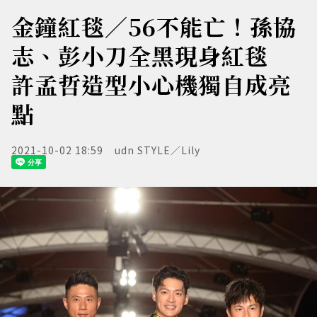
金鐘紅毯／56不能亡！孫協
志、彭小刀全黑現身紅毯
許孟哲造型小心機獨自成亮
點
2021-10-02 18:59
udn STYLE／Lily