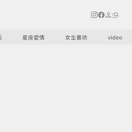
活
星座愛情
女生書坊
video