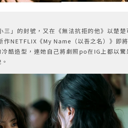
小三」的封號，又在《無法抗拒的他》以楚楚
新作NETFLIX《My Name（以吾之名）》即將
冷酷造型，連她自己將劇照po在IG上都以驚
貌。