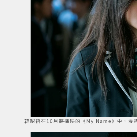
韓韶禧在10月將播映的《My Name》中，最