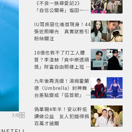
《不良一族尋愛記2》
「自信公關哥」塩田一馬
背景起底 街頭辣男翻身當
老闆
IU耳疾惡化後首現身！44
張近照曝光 真實狀態引
粉絲關注
18億也救不了打工人體
質？李浚赫「爽中樂透頭
獎」財富自由照樣上班 西
裝社畜帥出新高度
九年後再洗版！湯姆霍蘭
德〈Umbrella〉封神舞
台差點變成「這首歌」 造
型彩蛋、暖心故事一次公
開
偽單親4年半！安以軒低
3
/
8
調做公益 友人犯錯得捐
百萬才過關
ETFLI