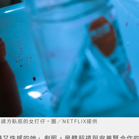
請方臥底的女打仔。圖／NETFLIX提供
又性感的她」劇照，是韓韶禧與安普賢合作的N