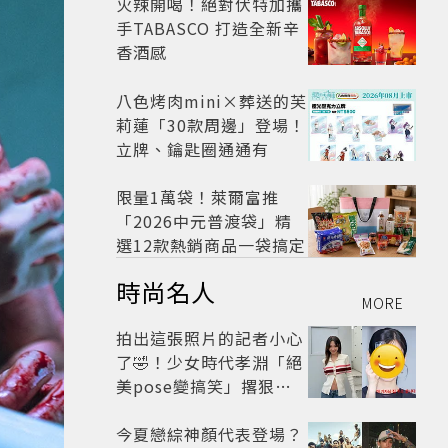
火辣開喝！絕對伏特加攜
手TABASCO 打造全新辛
香酒感
八色烤肉mini×葬送的芙
莉蓮「30款周邊」登場！
立牌、鑰匙圈通通有
限量1萬袋！萊爾富推
「2026中元普渡袋」精
選12款熱銷商品一袋搞定
時尚名人
MORE
拍出這張照片的記者小心
了🤣！少女時代孝淵「絕
美pose變搞笑」撂狠
話：把住址交出來
今夏戀綜神顏代表登場？