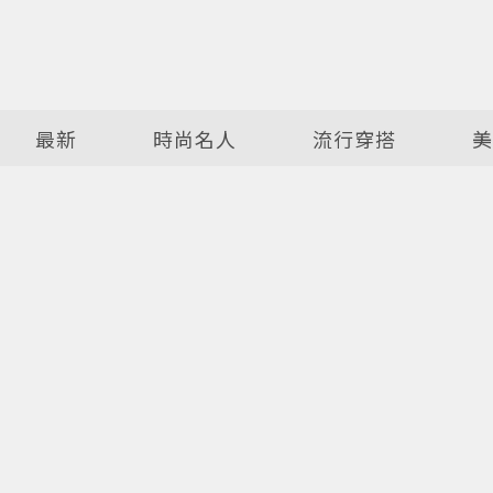
最新
時尚名人
流行穿搭