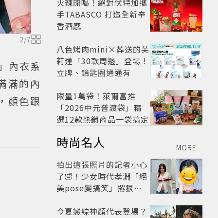
火辣開喝！絕對伏特加攜
手TABASCO 打造全新辛
香酒感
2
/
7
八色烤肉mini×葬送的芙
莉蓮「30款周邊」登場！
染」內衣系
立牌、鑰匙圈通通有
滿滿的內
限量1萬袋！萊爾富推
，顏色跟
「2026中元普渡袋」精
選12款熱銷商品一袋搞定
時尚名人
MORE
拍出這張照片的記者小心
了🤣！少女時代孝淵「絕
美pose變搞笑」撂狠
話：把住址交出來
今夏戀綜神顏代表登場？