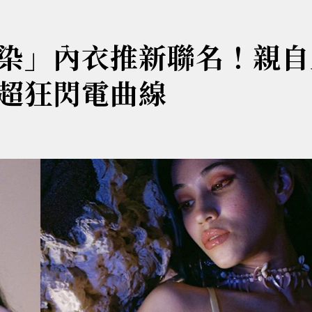
染」內衣推新聯名！親自
超狂閃電曲線