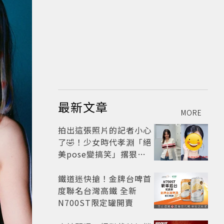
最新文章
MORE
拍出這張照片的記者小心
了🤣！少女時代孝淵「絕
美pose變搞笑」撂狠
話：把住址交出來
鐵道迷快搶！金牌台啤首
度聯名台灣高鐵 全新
N700ST限定罐開賣