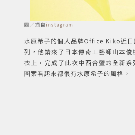
圖／擷自
instagram
水原希子的個人品牌Office Kiko近
列，他請來了日本傳奇工藝師山本俊
衣上，完成了此次中西合璧的全新系
圖案看起來都很有水原希子的風格。