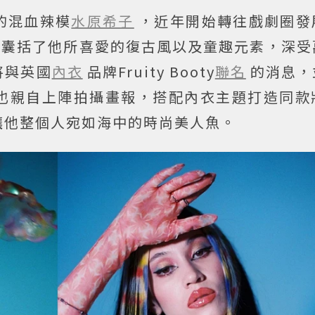
的混血辣模
水原希子
，近年開始轉往戲劇圈發
Kiko，囊括了他所喜愛的復古風以及童趣元素，深
將與英國
內衣
品牌Fruity Booty
聯名
的消息，
也親自上陣拍攝畫報，搭配內衣主題打造同款
讓他整個人宛如海中的時尚美人魚。