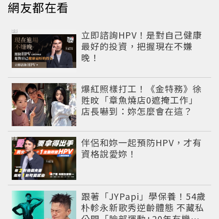
網友都在看
PR
立即諮詢HPV！是對自己健康
最好的投資，把握現在不嫌
晚！
爆紅照樣打工！《金特務》徐
貹旼「章魚燒店0遮掩工作」
店長嚇到：妳怎麼會在這？
PR
伴侶和妳一起預防HPV，才有
資格說愛妳！
跟著「JYPapi」學保養！54歲
朴軫永新歌秀逆齡體態 不藏私
公開「臉部運動+20年有機飲