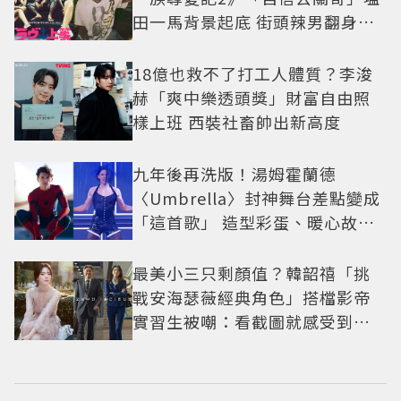
田一馬背景起底 街頭辣男翻身當
老闆
18億也救不了打工人體質？李浚
赫「爽中樂透頭獎」財富自由照
樣上班 西裝社畜帥出新高度
九年後再洗版！湯姆霍蘭德
〈Umbrella〉封神舞台差點變成
「這首歌」 造型彩蛋、暖心故事
一次公開
最美小三只剩顏值？韓韶禧「挑
戰安海瑟薇經典角色」搭檔影帝
實習生被嘲：看截圖就感受到演
技