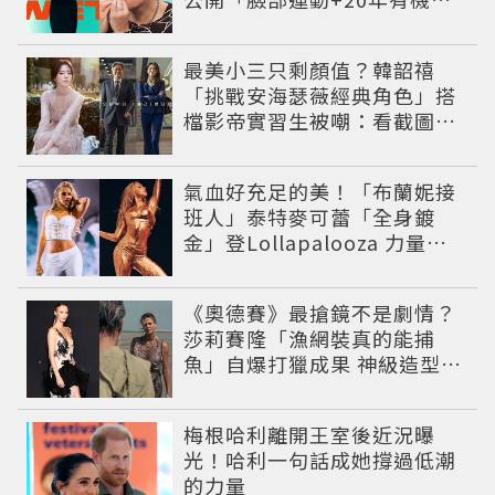
食」養生秘訣
最美小三只剩顏值？韓韶禧
「挑戰安海瑟薇經典角色」搭
檔影帝實習生被嘲：看截圖就
感受到演技
氣血好充足的美！「布蘭妮接
班人」泰特麥可蕾「全身鍍
金」登Lollapalooza 力量感
曲線身材美翻全場
《奧德賽》最搶鏡不是劇情？
莎莉賽隆「漁網裝真的能捕
魚」自爆打獵成果 神級造型美
到出戲
梅根哈利離開王室後近況曝
光！哈利一句話成她撐過低潮
的力量