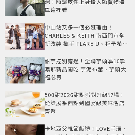
泡！時髦皮件上身情人節買物清
單這裡看
中山站又多一個必逛理由！
CHARLES & KEITH 南西門市全
新改裝 攜手 FLARE U、程予希演
繹秋季時尚
甜芋控別錯過！全聯芋頭季10款
濃郁新品開吃 芋泥布蕾、芋頭大
福必買
500甜2026甜點派對升級登場！
從策展系西點到國宴級美味名店
齊聚
卡地亞父親節獻禮！LOVE手環、