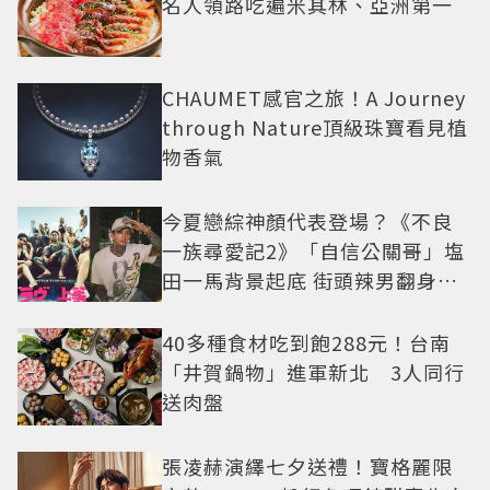
名人領路吃遍米其林、亞洲第一
CHAUMET感官之旅！A Journey
through Nature頂級珠寶看見植
物香氣
今夏戀綜神顏代表登場？《不良
一族尋愛記2》「自信公關哥」塩
田一馬背景起底 街頭辣男翻身當
老闆
40多種食材吃到飽288元！台南
「井賀鍋物」進軍新北 3人同行
送肉盤
張凌赫演繹七夕送禮！寶格麗限