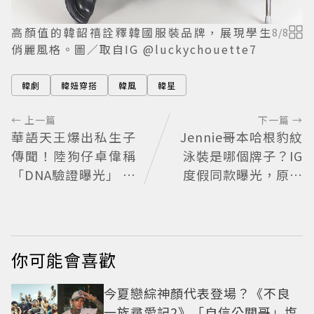
高顏值的韓韶禧詮釋韓國服裝品牌，展現學生
8
/
8
俏麗風格。圖／取自IG @luckychouette7
韓劇
韓妞穿搭
韓風
韓星
← 上一篇
下一篇 →
華語天王爆出私生子
Jennie哥本哈根豹紋
傳聞！陸狗仔卓偉稱
泳裝是哪個牌子？IG
「DNA驗證曝光」 全
度假同款曝光，原來
網瘋猜3字大咖
是金社長親自設計的
聯名系列，編輯推薦
其他4款
你可能會喜歡
今夏戀綜神顏代表登場？《不良
一族尋愛記2》「自信公關哥」塩