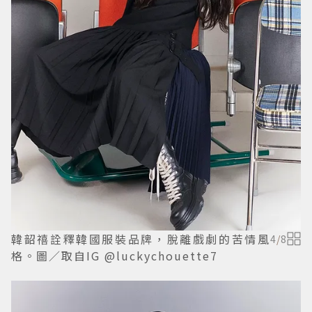
韓韶禧詮釋韓國服裝品牌，脫離戲劇的苦情風
4
/
8
格。圖／取自IG @luckychouette7