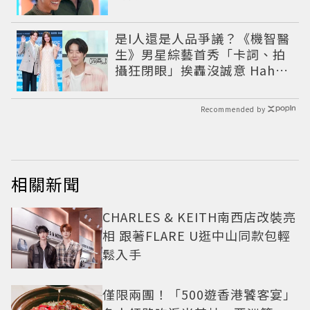
是I人還是人品爭議？《機智醫
生》男星綜藝首秀「卡詞、拍
攝狂閉眼」挨轟沒誠意 Haha
揭私下拍攝真相
Recommended by
相關新聞
CHARLES & KEITH南西店改裝亮
相 跟著FLARE U逛中山同款包輕
鬆入手
僅限兩團！「500遊香港饕客宴」