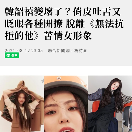
韓韶禧變壞了？俏皮吐舌又
眨眼各種開撩 脫離《無法抗
拒的他》苦情女形象
2021-08-12 23:05
聯合新聞網／楊詩涵