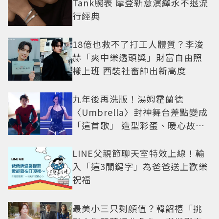
Tank腕表 摩登新意演繹永不退流
行經典
18億也救不了打工人體質？李浚
赫「爽中樂透頭獎」財富自由照
樣上班 西裝社畜帥出新高度
九年後再洗版！湯姆霍蘭德
〈Umbrella〉封神舞台差點變成
「這首歌」 造型彩蛋、暖心故事
一次公開
LINE父親節聊天室特效上線！輸
入「這3關鍵字」為爸爸送上歡樂
祝福
最美小三只剩顏值？韓韶禧「挑