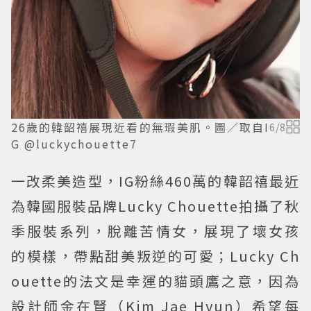
26歲的韓韶禧展現近看的無瑕美肌。圖／取自I
6
/
8
G @luckychouette7
一改柔美造型，IG粉絲460萬的韓韶禧最近
為韓國服裝品牌Lucky Chouette拍攝了秋
季服裝系列，脫離苦情女，展現了壞女孩
的模樣，帶點甜美叛逆的可愛；Lucky Ch
ouette的法文是幸運的貓頭鷹之意，因為
設計師金在賢（Kim Jae Hyun）希望每