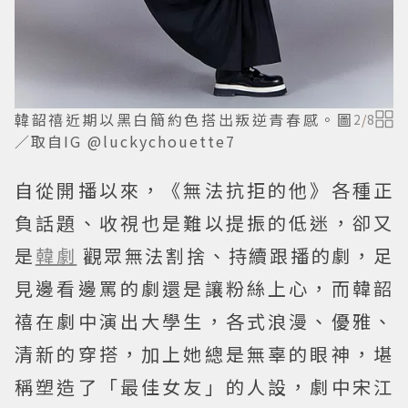
韓韶禧近期以黑白簡約色搭出叛逆青春感。圖
2
/
8
／取自IG @luckychouette7
自從開播以來，《無法抗拒的他》各種正
負話題、收視也是難以提振的低迷，卻又
是
韓劇
觀眾無法割捨、持續跟播的劇，足
見邊看邊罵的劇還是讓粉絲上心，而韓韶
禧在劇中演出大學生，各式浪漫、優雅、
清新的穿搭，加上她總是無辜的眼神，堪
稱塑造了「最佳女友」的人設，劇中宋江