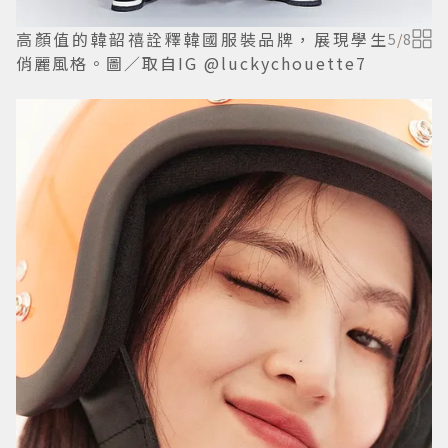
高顏值的韓韶禧詮釋韓國服裝品牌，展現學生
5
/
8
俏麗風格。圖／取自IG @luckychouette7