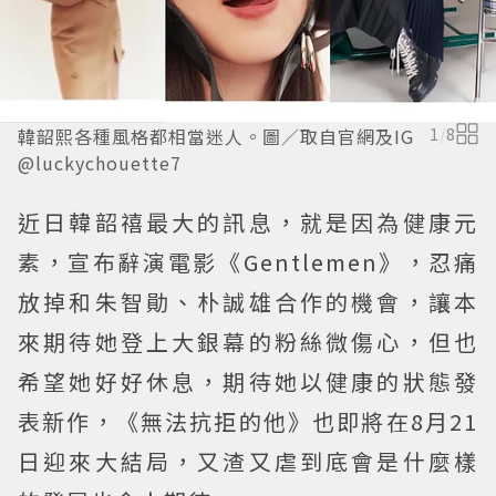
韓韶熙各種風格都相當迷人。圖／取自官網及IG
1
/
8
@luckychouette7
近日韓韶禧最大的訊息，就是因為健康元
素，宣布辭演電影《Gentlemen》，忍痛
放掉和朱智勛、朴誠雄合作的機會，讓本
來期待她登上大銀幕的粉絲微傷心，但也
希望她好好休息，期待她以健康的狀態發
表新作，《無法抗拒的他》也即將在8月21
日迎來大結局，又渣又虐到底會是什麼樣