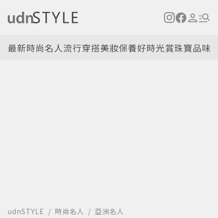
最新
時尚名人
流行穿搭
美妝保養
好時光
賞珠寶
品味
udnSTYLE
時尚名人
亞洲名人