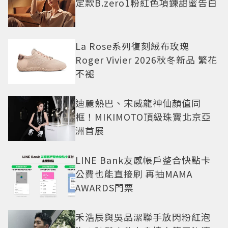
定款B.zero1粉紅色項鍊甜蜜告白
La Rose系列復刻絨布玫瑰
Roger Vivier 2026秋冬新品 繁花
不褪
迪麗熱巴、宋威龍神仙顏值同
框！MIKIMOTO頂級珠寶北京亞
洲首展
LINE Bank友感帳戶整合快點卡
公費也能直接刷 再抽MAMA
AWARDS門票
禾浩辰與吳品潔聯手放閃粉紅泡