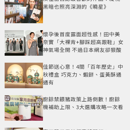
黑暗也照亮深淵的《曉星》
懷孕後首度露面超性感！田中美
奈實「大裸背+腳踩超高跟鞋」女
神氣場全開 不過日本網友卻狠酸
佳節送心意！4間「百年歷史」中
秋禮盒 巧克力、蝦餅、蛋黃酥通
通有
廚餘禁餵豬政策上路倒數！廚餘
機補助上限、3大選購攻略一次看