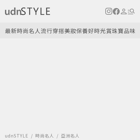
最新
時尚名人
流行穿搭
美妝保養
好時光
賞珠寶
品味
udnSTYLE
時尚名人
亞洲名人