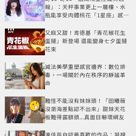
報」：天秤事業更上一層樓、水
瓶能享受肉體桃花「1星座」感情
防三角關係
又麻又甜！肯德基「青花椒花生
蛋撻」新登場 還能變身七夕蛋撻
花束
減法美學重塑感官邊界：數位排
毒，一場關於內在秩序的靜謐革
命
難怪不能沒有妹妹頭！「田曦薇
沒瀏海差點認不出來」甜妹天花
板難得露額頭...真面目嚇壞網友
湊佳苗自認最喜歡的作品：凝視