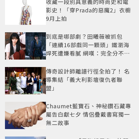
收藏一段別具意義的時尚史和電
影史！「穿Prada的惡魔2」衣櫥
9月上拍
到底是哪部劇？田曦薇被抓包
「連續16部戲同一顆頭」鐵瀏海
焊死遭嫌看膩 網嘆：完全分不出
角色
傳奇設計師離譜行徑全拍了！ 名
導集結「義大利影壇復仇者聯
盟」
Chaumet藍寶石、神秘鑽石藏專
屬告白獻七夕 情侶疊戴書寫獨一
無二故事