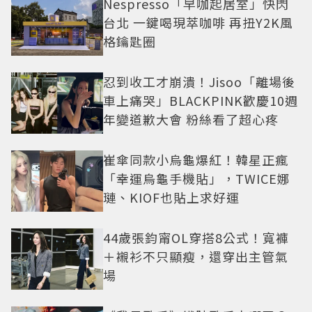
Nespresso「早咖起居室」快閃
台北 一鍵喝現萃咖啡 再扭Y2K風
格鑰匙圈
忍到收工才崩潰！Jisoo「離場後
車上痛哭」BLACKPINK歡慶10週
年變道歉大會 粉絲看了超心疼
崔傘同款小烏龜爆紅！韓星正瘋
「幸運烏龜手機貼」，TWICE娜
璉、KIOF也貼上求好運
44歲張鈞甯OL穿搭8公式！寬褲
＋襯衫不只顯瘦，還穿出主管氣
場