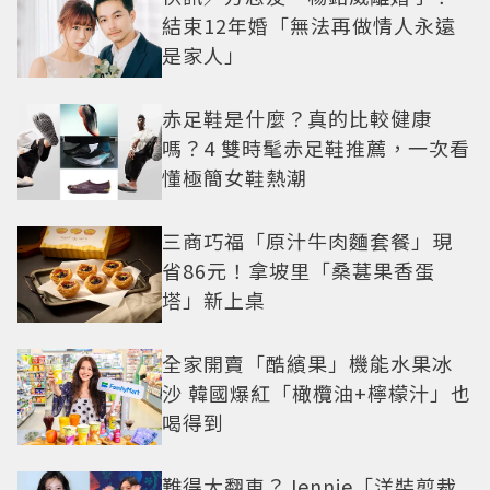
結束12年婚「無法再做情人永遠
是家人」
赤足鞋是什麼？真的比較健康
嗎？4 雙時髦赤足鞋推薦，一次看
懂極簡女鞋熱潮
三商巧福「原汁牛肉麵套餐」現
省86元！拿坡里「桑葚果香蛋
塔」新上桌
全家開賣「酷繽果」機能水果冰
沙 韓國爆紅「橄欖油+檸檬汁」也
喝得到
難得大翻車？Jennie「洋裝剪裁