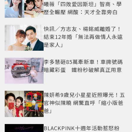
曦薇「四敗愛因斯坦」智商、學
歷全輾壓 網酸：天才全靠旁白
快訊／方志友、楊銘威離婚了！
結束12年婚「無法再做情人永遠
是家人」
李多慧砸85萬牽新車！車牌號碼
暗藏彩蛋 鐵粉秒破解真正用意
陳妍希9歲兒小星星近照曝光！五
官神似陳曉 網驚直呼「縮小版爸
爸」
BLACKPINK十週年活動惹怒粉