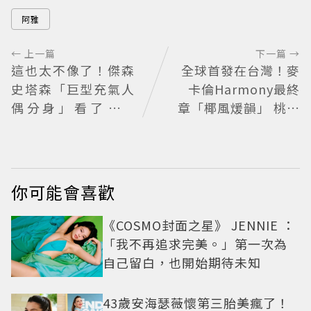
阿雅
← 上一篇
下一篇 →
這也太不像了！傑森
全球首發在台灣！麥
史塔森「巨型充氣人
卡倫Harmony最終
偶分身」看了只想
章「椰風煖韻」 桃園
說：蛤？ 驚喜連本
機場限量登場
尊都吐槽
你可能會喜歡
《COSMO封面之星》 JENNIE ：
「我不再追求完美。」第一次為
自己留白，也開始期待未知
43歲安海瑟薇懷第三胎美瘋了！