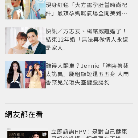
現身紅毯「大方露孕肚當時尚配
件」最辣孕媽咪氣場全開美到發
光
快訊／方志友、楊銘威離婚了！
結束12年婚「無法再做情人永遠
是家人」
難得大翻車？Jennie「洋裝剪裁
太詭異」腿粗顯短還五五身 人間
香奈兒光環失靈變臘腸狗
網友都在看
PR
立即諮詢HPV！是對自己健康