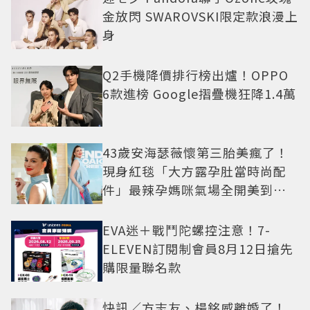
金放閃 SWAROVSKI限定款浪漫上
身
Q2手機降價排行榜出爐！OPPO
6款進榜 Google摺疊機狂降1.4萬
43歲安海瑟薇懷第三胎美瘋了！
現身紅毯「大方露孕肚當時尚配
件」最辣孕媽咪氣場全開美到發
光
EVA迷＋戰鬥陀螺控注意！7-
ELEVEN訂閱制會員8月12日搶先
購限量聯名款
快訊／方志友、楊銘威離婚了！