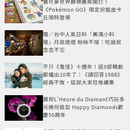
寶可夢世界錦標賽將開打！
《Pokémon GO》限定扮裝皮卡
丘限時登場
獨／台中人氣日料「美滿小料
理」月底熄燈 粉絲不捨：吃過就
念念不忘
不只《鬼怪》十週年！這9部韓劇
都播出10年了：《請回答1988》
經典不敗，這部大家狂推續集
蕭邦L'Heure du Diamant巧玩多
元幾何造型 Happy Diamonds歡
慶50周年