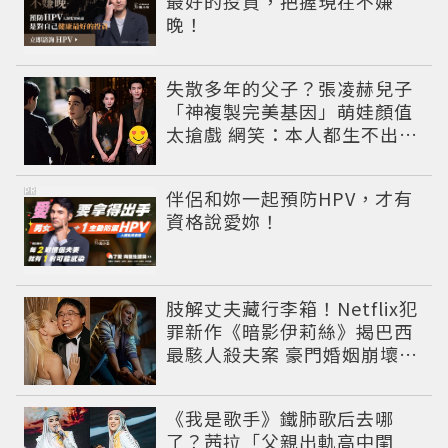
最好的投資，把握現在不嫌
晚！
失散多年的父子？張凌赫兒子
「神複製完美基因」萌娃顏值
太搶戲 網笑：本人都生不出這
麼像
PR
伴侶和妳一起預防HPV，才有
資格說愛妳！
肢解丈夫藏行李箱！Netflix犯
罪新作《暗影伊莉絲》揭巴西
最駭人殺夫案 豪門婚姻崩壞釀
致命慘劇
《我是歌手》鐵肺歌后去哪
了？茜拉「父親出軌高中閨