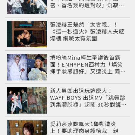
密、冒名簽約遭封殺」沉寂12
年辛酸過往曝光
張凌赫王楚然「太會親」！
《這一秒過火》張凌赫人夫感
爆棚 網喊太有氛圍
捲粉絲Mina輕生爭議後首露
面！ENHYPEN西村力「燦笑
揮手狀態超好」又遭炎上 兩派
網友戰翻
新人男團出道玩這麼大！
WAYF BOYS 出道MV「跳舞跳
到集體脫褲」超鬧 30秒對鏡清
唱影片爆紅
愛莉莎莎颱風天1舉動遭炎
上！要助理肉身護植栽 親