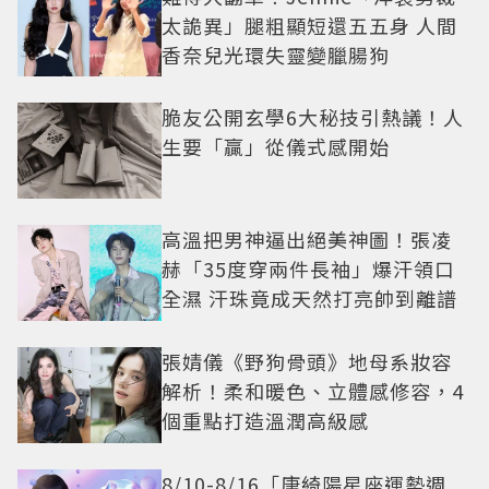
太詭異」腿粗顯短還五五身 人間
香奈兒光環失靈變臘腸狗
脆友公開玄學6大秘技引熱議！人
生要「贏」從儀式感開始
高溫把男神逼出絕美神圖！張凌
赫「35度穿兩件長袖」爆汗領口
全濕 汗珠竟成天然打亮帥到離譜
張婧儀《野狗骨頭》地母系妝容
解析！柔和暖色、立體感修容，4
個重點打造溫潤高級感
8/10-8/16「唐綺陽星座運勢週