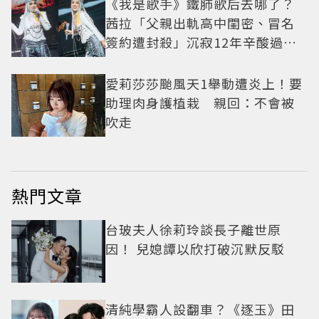
《我是歌手》鐵肺歌后去哪了？
茜拉「父親出軌高中閨密、冒名
簽約遭封殺」沉寂12年辛酸過往
曝光
愛莉莎莎颱風天1舉動遭炎上！要
助理肉身護植栽 親回：不會被
吹走
熱門文章
台玻夫人徐莉玲談長子離世原
因！ 兒媳譚以欣打破沉默反駁
清純學霸人設翻車？《逐玉》田