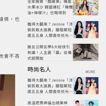
全家開賣「酷繽果」機能
水果冰沙 韓國爆紅「橄欖
油+檸檬汁」也喝得到
線條，也
難得大翻車？Jennie「洋
裝剪裁太詭異」腿粗顯短
還五五身 人間香奈兒光環
失靈變臘腸狗
脆友公開玄學6大秘技引
熱議！人生要「贏」從儀
她會不吝
式感開始
時尚名人
MORE
難得大翻車？Jennie「洋
裝剪裁太詭異」腿粗顯短
還五五身 人間香奈兒光環
失靈變臘腸狗
高溫把男神逼出絕美神