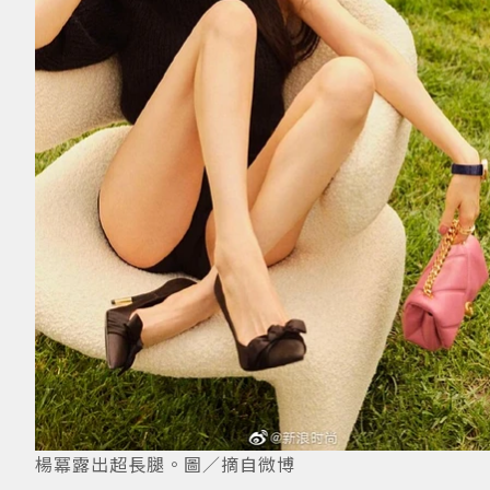
楊冪露出超長腿。圖／摘自微博