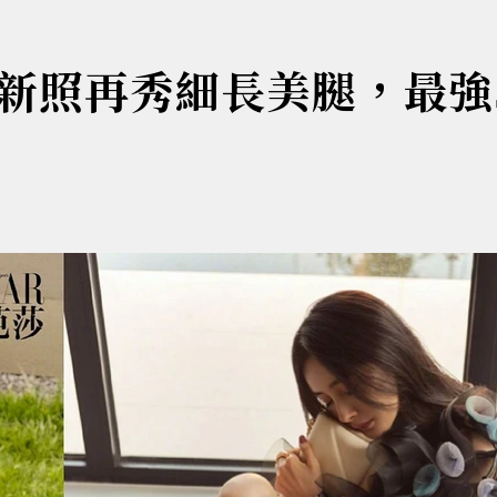
新照再秀細長美腿，最強