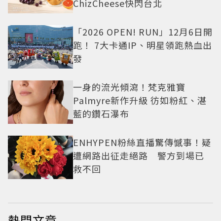
ChizCheese快閃台北
「2026 OPEN! RUN」12月6日開
跑！ 7大卡通IP、明星領跑熱血出
發
一身的流光傾瀉！梵克雅寶
Palmyre新作升級 彷如粉紅、湛
藍的鑽石瀑布
ENHYPEN粉絲直播驚傳憾事！疑
遭網路出征走絕路 警方到場已
救不回
熱門文章