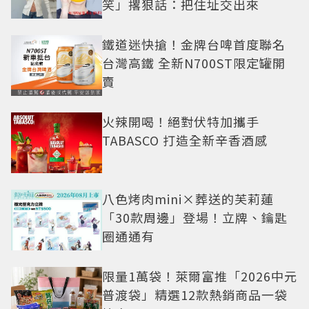
笑」撂狠話：把住址交出來
鐵道迷快搶！金牌台啤首度聯名
台灣高鐵 全新N700ST限定罐開
賣
火辣開喝！絕對伏特加攜手
TABASCO 打造全新辛香酒感
八色烤肉mini×葬送的芙莉蓮
「30款周邊」登場！立牌、鑰匙
圈通通有
限量1萬袋！萊爾富推「2026中元
普渡袋」精選12款熱銷商品一袋