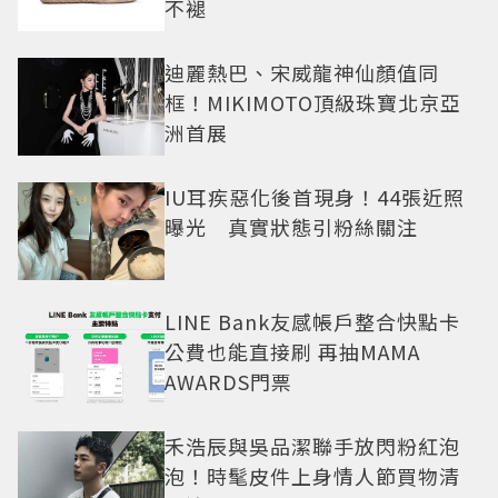
不褪
迪麗熱巴、宋威龍神仙顏值同
框！MIKIMOTO頂級珠寶北京亞
洲首展
IU耳疾惡化後首現身！44張近照
曝光 真實狀態引粉絲關注
LINE Bank友感帳戶整合快點卡
公費也能直接刷 再抽MAMA
AWARDS門票
禾浩辰與吳品潔聯手放閃粉紅泡
泡！時髦皮件上身情人節買物清