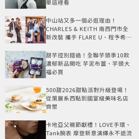
單這裡看
中山站又多一個必逛理由！
CHARLES & KEITH 南西門市全
新改裝 攜手 FLARE U、程予希演
繹秋季時尚
甜芋控別錯過！全聯芋頭季10款
濃郁新品開吃 芋泥布蕾、芋頭大
福必買
500甜2026甜點派對升級登場！
從策展系西點到國宴級美味名店
齊聚
卡地亞父親節獻禮！LOVE手環、
Tank腕表 摩登新意演繹永不退流