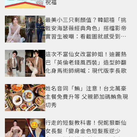
祝福
最美小三只剩顏值？韓韶禧「挑
戰安海瑟薇經典角色」搭檔影帝
實習生被嘲：看截圖就感受到演
技
這次不當仙女改當帥姐！迪麗熱
巴「英倫老錢風西裝」造型帥翻
化身馬術師網喊：現代版李長歌
姓名音同「鮪」注意！台北萬豪
主餐免費升等 父親節加碼鮪魚現
切秀
行走的短髮教科書！倪妮狠斷仙
女長髮「變身金色短髮叛逆少