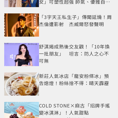
女」可塑性超強 帥氣、優雅自由
切換
「3字天王私生子」傳聞延燒！周
杰倫遭影射 杰威爾怒發聲明
舒淇揭成熟後交友觀！「10年換
一批朋友」 坦言：防人之心不
可無
新莊人氣冰店「龍安粉條冰」預
告熄燈！粉絲捨不得：晴天霹靂
COLD STONE×麻古「招牌手搖
變冰淇淋」！人氣甜點