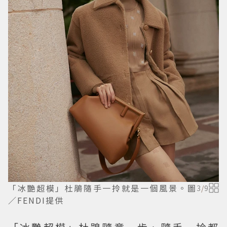
「冰艷超模」杜鵑隨手一拎就是一個風景。圖
3
/
9
／FENDI提供