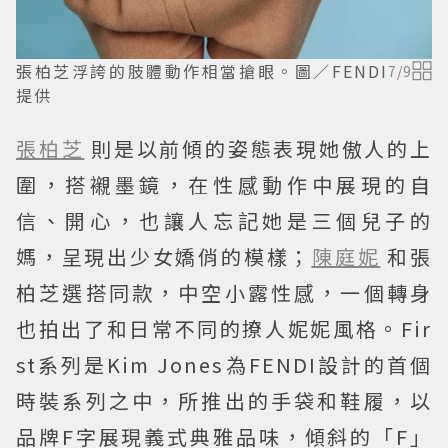
張柏芝浮誇的肢體動作相當搶眼。圖／FENDI
7
/
9
提供
張柏芝
則是以前傾的姿態表現她傲人的上
圍，搭襯墨鏡，在性感動作中展現的自
信、開心，也讓人忘記她是三個兒子的
媽，呈現出少女嬌俏的模樣；
陳庭妮
和張
柏芝選搭同款，中空小露性感，一個轉身
也拍出了和日常不同的撩人妮妮風格。Fir
st系列是Kim Jones為FENDI設計的首個
時裝系列之中，所推出的手袋和鞋履，以
品牌F字展現義式典雅品味，傾斜的「F」