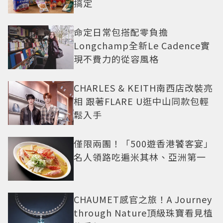
搞定
命定日常包搭配零負擔
Longchamp全新Le Cadence實
現不費力的從容風格
CHARLES & KEITH南西店改裝亮
相 跟著FLARE U逛中山同款包輕
鬆入手
僅限兩團！「500遊香港饕客宴」
名人領路吃遍米其林、亞洲第一
CHAUMET感官之旅！A Journey
through Nature頂級珠寶看見植