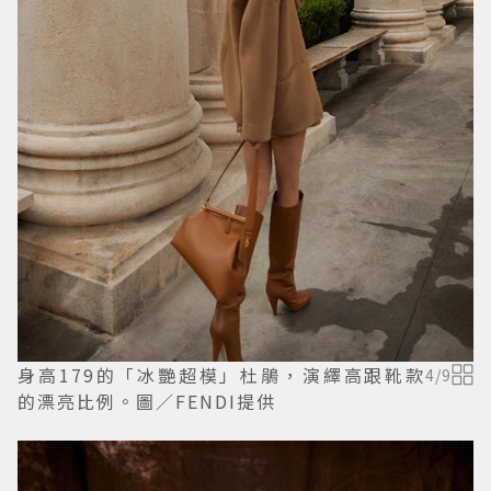
身高179的「冰艷超模」杜鵑，演繹高跟靴款
4
/
9
的漂亮比例。圖／FENDI提供