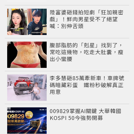
陸富婆砸錢拍短劇「狂加親密
戲」！鮮肉男星受不了絕望
喊：別伸舌頭
PR
腹部脂肪的「剋星」找到了，
常吃這幾物，吃走大肚囊，瘦
出小蠻腰
李多慧砸85萬牽新車！車牌號
碼暗藏彩蛋 鐵粉秒破解真正
用意
PR
009829掌握AI關鍵 大華韓國
KOSPI 50今強勢開募