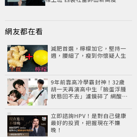
網友都在看
PR
減肥首選，檸檬加它，堅持一
週，腰細了，瘦到你懷疑人生
9年前靠高冷學霸封神！32歲
胡一天再演高中生「臉蛋浮腫
狀態回不去」濾鏡碎了 網酸：
像教務主任
PR
立即諮詢HPV！是對自己健康
最好的投資，把握現在不嫌
晚！