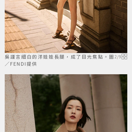
吳謹言細白的洋娃娃長腿，成了目光焦點。圖
2
/
9
／FENDI提供