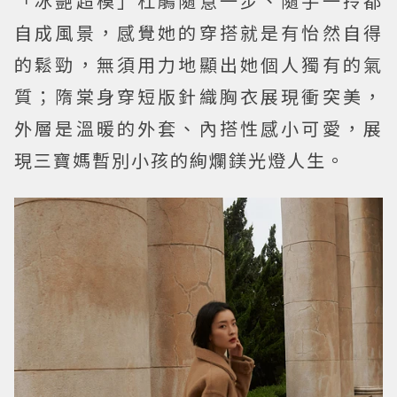
「冰艷超模」杜鵑隨意一步、隨手一拎都
自成風景，感覺她的穿搭就是有怡然自得
的鬆勁，無須用力地顯出她個人獨有的氣
質；隋棠身穿短版針織胸衣展現衝突美，
外層是溫暖的外套、內搭性感小可愛，展
現三寶媽暫別小孩的絢爛鎂光燈人生。