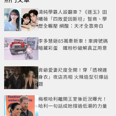
清純學霸人設翻車？《逐玉》田
曦薇「四敗愛因斯坦」智商、學
歷全輾壓 網酸：天才全靠旁白
李多慧砸85萬牽新車！車牌號碼
暗藏彩蛋 鐵粉秒破解真正用意
肯爺愛妻尺度全開！穿「透視連
身衣」夜店亮相 火辣造型引爆話
題
梅根哈利離開王室後近況曝光！
哈利一句話成她撐過低潮的力量