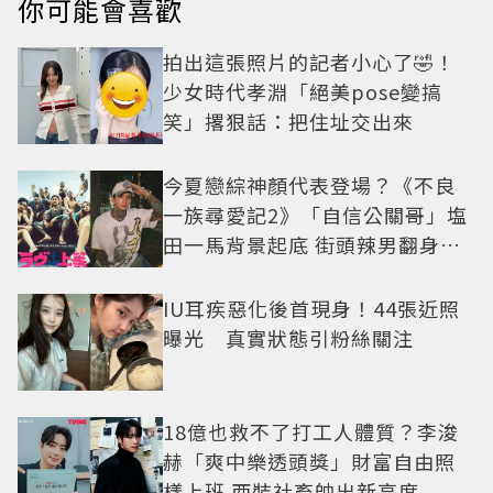
你可能會喜歡
拍出這張照片的記者小心了🤣！
少女時代孝淵「絕美pose變搞
笑」撂狠話：把住址交出來
今夏戀綜神顏代表登場？《不良
一族尋愛記2》「自信公關哥」塩
田一馬背景起底 街頭辣男翻身當
老闆
IU耳疾惡化後首現身！44張近照
曝光 真實狀態引粉絲關注
18億也救不了打工人體質？李浚
赫「爽中樂透頭獎」財富自由照
樣上班 西裝社畜帥出新高度