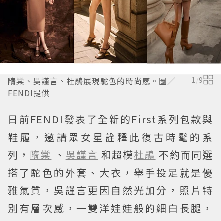
隋棠、吳謹言、杜鵑展現駝色的時尚感。圖／
1
/
9
FENDI提供
日前FENDI發表了全新的First系列包款與
鞋履，邀請眾女星詮釋此復古時髦的系
列，
隋棠
、
吳謹言
和超模
杜鵑
不約而同選
搭了駝色的外套、大衣，舉手投足就是優
雅氣質，吳謹言更因自然光加分，照片特
別有層次感，一雙洋娃娃般的細白長腿，