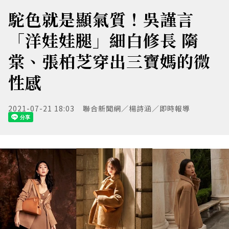
駝色就是顯氣質！吳謹言
「洋娃娃腿」細白修長 隋
棠、張柏芝穿出三寶媽的微
性感
2021-07-21 18:03
聯合新聞網／楊詩涵／即時報導