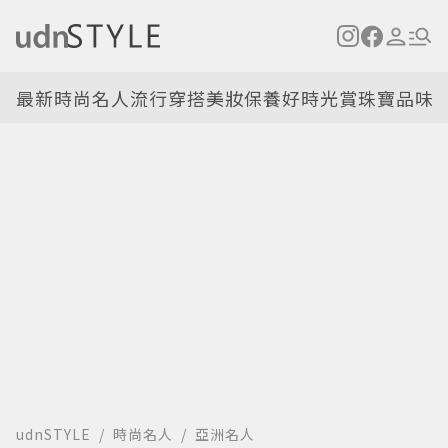
最新
時尚名人
流行穿搭
美妝保養
好時光
賞珠寶
品味
udnSTYLE
時尚名人
亞洲名人