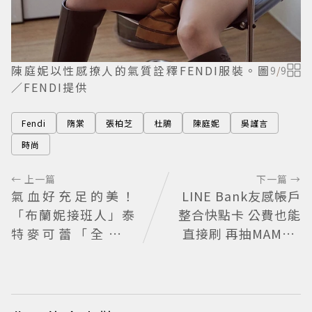
陳庭妮以性感撩人的氣質詮釋FENDI服裝。圖
9
/
9
／FENDI提供
Fendi
隋棠
張柏芝
杜鵑
陳庭妮
吳謹言
時尚
← 上一篇
下一篇 →
氣血好充足的美！
LINE Bank友感帳戶
「布蘭妮接班人」泰
整合快點卡 公費也能
特麥可蕾「全身鍍
直接刷 再抽MAMA A
金」登Lollapalooza
WARDS門票
力量感曲線身材美翻
全場