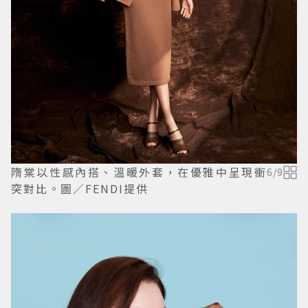
隋棠以性感內搭、溫暖外套，在優雅中呈現衝
6
/
9
突對比。圖／FENDI提供