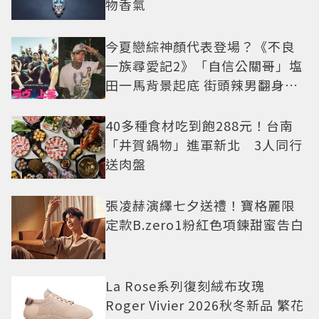
物香氣
今夏戀綜神顏代表登場？《不良
一族尋愛記2》「自信公關哥」塩
田一馬背景起底 街頭辣男翻身當
老闆
40多種食材吃到飽288元！台南
「井賀鍋物」進軍新北 3人同行
送肉盤
張凌赫演繹七夕送禮！寶格麗限
定款B.zero1粉紅色項鍊甜蜜告白
La Rose系列復刻絨布玫瑰
Roger Vivier 2026秋冬新品 繁花