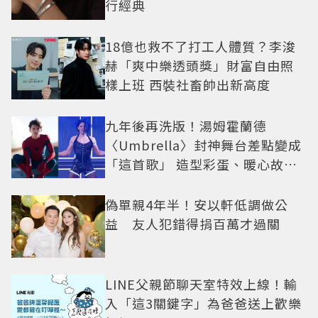
行經典
18億也救不了打工人體質？李浚
赫「爽中樂透頭獎」財富自由照
樣上班 西裝社畜帥出新高度
九年後再洗版！湯姆霍蘭德
〈Umbrella〉封神舞台差點變成
「這首歌」 造型彩蛋、暖心故事
一次公開
偽單親4年半！安以軒低調做公
益 友人犯錯得捐百萬才過關
LINE父親節聊天室特效上線！輸
入「這3關鍵字」為爸爸送上歡樂