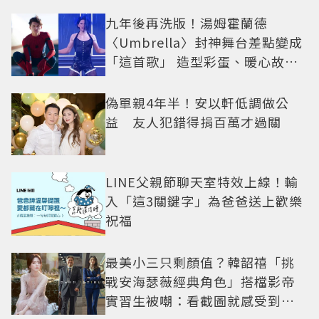
九年後再洗版！湯姆霍蘭德
〈Umbrella〉封神舞台差點變成
「這首歌」 造型彩蛋、暖心故事
一次公開
偽單親4年半！安以軒低調做公
益 友人犯錯得捐百萬才過關
LINE父親節聊天室特效上線！輸
入「這3關鍵字」為爸爸送上歡樂
祝福
最美小三只剩顏值？韓韶禧「挑
戰安海瑟薇經典角色」搭檔影帝
實習生被嘲：看截圖就感受到演