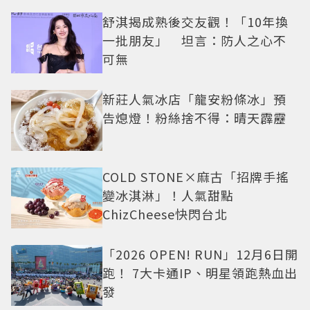
舒淇揭成熟後交友觀！「10年換
一批朋友」 坦言：防人之心不
可無
新莊人氣冰店「龍安粉條冰」預
告熄燈！粉絲捨不得：晴天霹靂
COLD STONE×麻古「招牌手搖
變冰淇淋」！人氣甜點
ChizCheese快閃台北
「2026 OPEN! RUN」12月6日開
跑！ 7大卡通IP、明星領跑熱血出
發