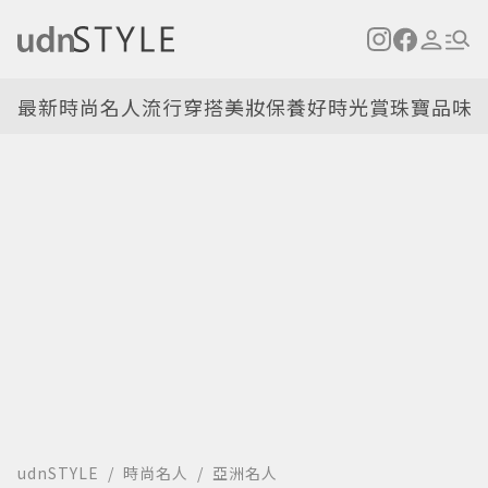
最新
時尚名人
流行穿搭
美妝保養
好時光
賞珠寶
品味
udnSTYLE
時尚名人
亞洲名人