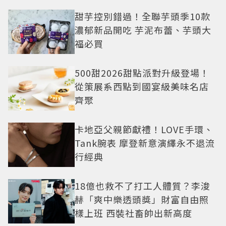
繹秋季時尚
甜芋控別錯過！全聯芋頭季10款
濃郁新品開吃 芋泥布蕾、芋頭大
福必買
500甜2026甜點派對升級登場！
從策展系西點到國宴級美味名店
齊聚
卡地亞父親節獻禮！LOVE手環、
Tank腕表 摩登新意演繹永不退流
行經典
18億也救不了打工人體質？李浚
赫「爽中樂透頭獎」財富自由照
樣上班 西裝社畜帥出新高度