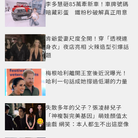
李多慧砸85萬牽新車！車牌號碼
暗藏彩蛋 鐵粉秒破解真正用意
肯爺愛妻尺度全開！穿「透視連
身衣」夜店亮相 火辣造型引爆話
題
梅根哈利離開王室後近況曝光！
哈利一句話成她撐過低潮的力量
失散多年的父子？張凌赫兒子
「神複製完美基因」萌娃顏值太
搶戲 網笑：本人都生不出這麼像