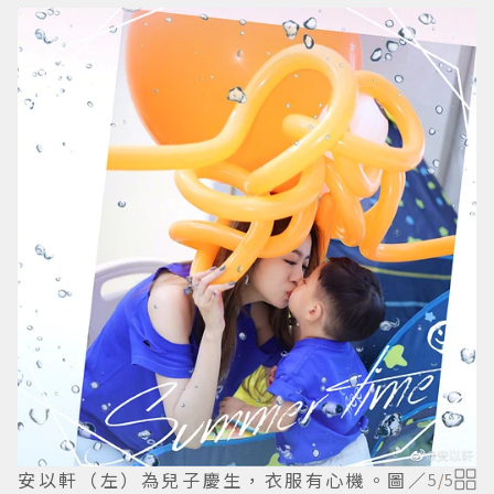
安以軒（左）為兒子慶生，衣服有心機。圖／
5
/
5