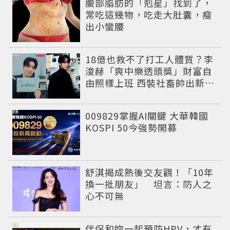
腹部脂肪的「剋星」找到了，
常吃這幾物，吃走大肚囊，瘦
出小蠻腰
18億也救不了打工人體質？李
浚赫「爽中樂透頭獎」財富自
由照樣上班 西裝社畜帥出新高
度
PR
009829掌握AI關鍵 大華韓國
KOSPI 50今強勢開募
舒淇揭成熟後交友觀！「10年
換一批朋友」 坦言：防人之
心不可無
PR
伴侶和妳一起預防HPV，才有