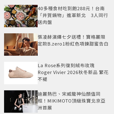
老闆
40多種食材吃到飽288元！台南
「井賀鍋物」進軍新北 3人同行
送肉盤
張凌赫演繹七夕送禮！寶格麗限
定款B.zero1粉紅色項鍊甜蜜告白
La Rose系列復刻絨布玫瑰
Roger Vivier 2026秋冬新品 繁花
不褪
迪麗熱巴、宋威龍神仙顏值同
框！MIKIMOTO頂級珠寶北京亞
洲首展