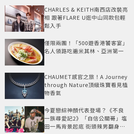
CHARLES & KEITH南西店改裝亮
相 跟著FLARE U逛中山同款包輕
鬆入手
僅限兩團！「500遊香港饕客宴」
名人領路吃遍米其林、亞洲第一
CHAUMET感官之旅！A Journey
through Nature頂級珠寶看見植
物香氣
今夏戀綜神顏代表登場？《不良
一族尋愛記2》「自信公關哥」塩
田一馬背景起底 街頭辣男翻身當