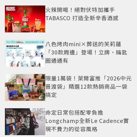
火辣開喝！絕對伏特加攜手
TABASCO 打造全新辛香酒感
八色烤肉mini×葬送的芙莉蓮
「30款周邊」登場！立牌、鑰匙
圈通通有
限量1萬袋！萊爾富推「2026中元
普渡袋」精選12款熱銷商品一袋
搞定
命定日常包搭配零負擔
Longchamp全新Le Cadence實
現不費力的從容風格