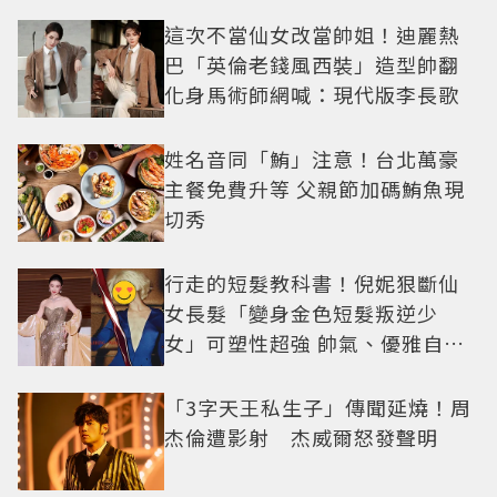
技
這次不當仙女改當帥姐！迪麗熱
巴「英倫老錢風西裝」造型帥翻
化身馬術師網喊：現代版李長歌
姓名音同「鮪」注意！台北萬豪
主餐免費升等 父親節加碼鮪魚現
切秀
行走的短髮教科書！倪妮狠斷仙
女長髮「變身金色短髮叛逆少
女」可塑性超強 帥氣、優雅自由
切換
「3字天王私生子」傳聞延燒！周
杰倫遭影射 杰威爾怒發聲明