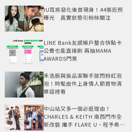
IU耳疾惡化後首現身！44張近照
曝光 真實狀態引粉絲關注
LINE Bank友感帳戶整合快點卡
公費也能直接刷 再抽MAMA
AWARDS門票
禾浩辰與吳品潔聯手放閃粉紅泡
泡！時髦皮件上身情人節買物清
單這裡看
中山站又多一個必逛理由！
CHARLES & KEITH 南西門市全
新改裝 攜手 FLARE U、程予希演