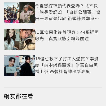
今夏戀綜神顏代表登場？《不良
一族尋愛記2》「自信公關哥」塩
田一馬背景起底 街頭辣男翻身當
老闆
IU耳疾惡化後首現身！44張近照
曝光 真實狀態引粉絲關注
18億也救不了打工人體質？李浚
赫「爽中樂透頭獎」財富自由照
樣上班 西裝社畜帥出新高度
網友都在看