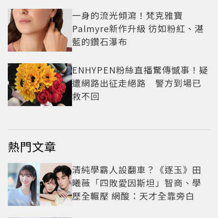
一身的流光傾瀉！梵克雅寶
Palmyre新作升級 彷如粉紅、湛
藍的鑽石瀑布
ENHYPEN粉絲直播驚傳憾事！疑
遭網路出征走絕路 警方到場已
救不回
熱門文章
清純學霸人設翻車？《逐玉》田
曦薇「四敗愛因斯坦」智商、學
歷全輾壓 網酸：天才全靠旁白