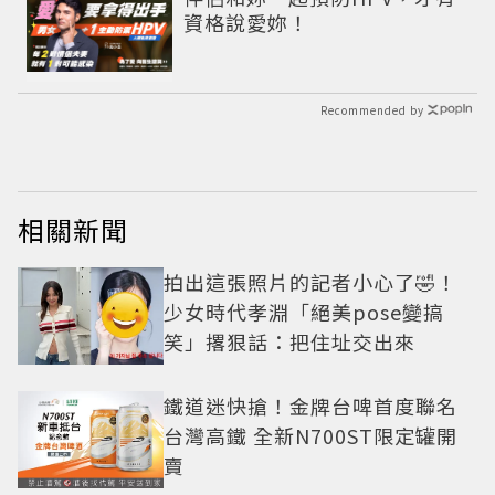
資格說愛妳！
Recommended by
相關新聞
拍出這張照片的記者小心了🤣！
少女時代孝淵「絕美pose變搞
笑」撂狠話：把住址交出來
鐵道迷快搶！金牌台啤首度聯名
台灣高鐵 全新N700ST限定罐開
賣