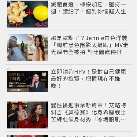
PR
減肥首選，檸檬加它，堅持一
週，腰細了，瘦到你懷疑人生
那是露點了？Jennie白色洋裝
「胸前黑色陰影太搶眼」MV走
光瞬間全被拍 對比圖瘋傳掀論
戰
PR
立即諮詢HPV！是對自己健康
最好的投資，把握現在不嫌
晚！
變性後迎事業新篇章！艾略特
佩吉《奧德賽》化身希臘戰士
苦練壯碩身材秀「冰塊腹肌」
重返好萊塢
PR