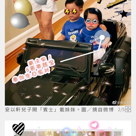
安以軒兒子開「賓士」載妹妹。圖／摘自微博
2
/
5