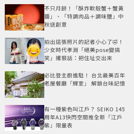
不只月餅！「酥炸軟殼蟹＋蟹黃
醬」、「特調肉品＋調味鹽」中
秋送創意
拍出這張照片的記者小心了🤣！
少女時代孝淵「絕美pose變搞
笑」撂狠話：把住址交出來
必比登主廚進駐！ 台北最美百年
老屋餐廳「輝室」 解鎖台味記憶
有一種紫色叫江戶？ SEIKO 145
周年A13快閃空間推全新「江戶
紫」限量表