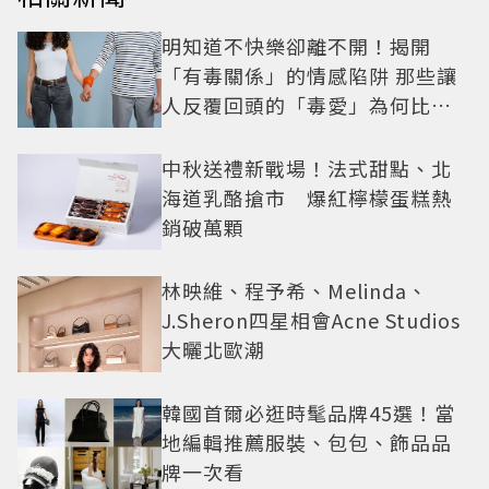
明知道不快樂卻離不開！揭開
「有毒關係」的情感陷阱 那些讓
人反覆回頭的「毒愛」為何比菸
還難戒？
中秋送禮新戰場！法式甜點、北
海道乳酪搶市 爆紅檸檬蛋糕熱
銷破萬顆
林映維、程予希、Melinda、
J.Sheron四星相會Acne Studios
大曬北歐潮
韓國首爾必逛時髦品牌45選！當
地編輯推薦服裝、包包、飾品品
牌一次看