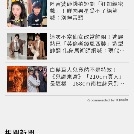
陸富婆砸錢拍短劇「狂加親密
戲」！鮮肉男星受不了絕望
喊：別伸舌頭
這次不當仙女改當帥姐！迪麗
熱巴「英倫老錢風西裝」造型
帥翻 化身馬術師網喊：現代版
李長歌
白髮巨人鬼竟然不是特效！
《鬼謎東宮》「210cm真人」
長這樣 188cm南柱赫只到他
胸口
Recommended by
相關新聞