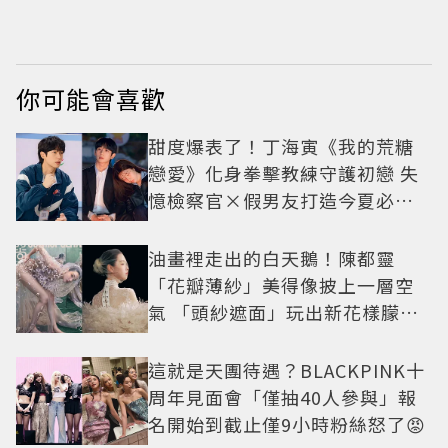
重」179元起
成「這首歌」 造型彩
蛋、暖心故事一次公
開
你可能會喜歡
甜度爆表了！丁海寅《我的荒糖
戀愛》化身拳擊教練守護初戀 失
憶檢察官×假男友打造今夏必看
小甜劇
油畫裡走出的白天鵝！陳都靈
「花瓣薄紗」美得像披上一層空
氣 「頭紗遮面」玩出新花樣朦朧
美感太仙
這就是天團待遇？BLACKPINK十
周年見面會「僅抽40人參與」報
名開始到截止僅9小時粉絲怒了😡