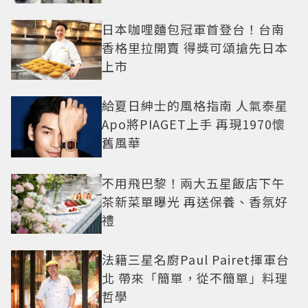
日本咖哩麵包冠軍首登台！台南
香格里拉開賣 得獎可頌搶先日本
上市
給夏日紳士的風格指南 人氣泰星
Apo將PIAGET上手 再現1970懷
舊風華
不用飛巴黎！兩大五星飯店下午
茶新菜單曝光 再送保養、香氛好
禮
法籍三星名廚Paul Pairet揮軍台
北 帶來「簡單，從不簡單」料理
哲學