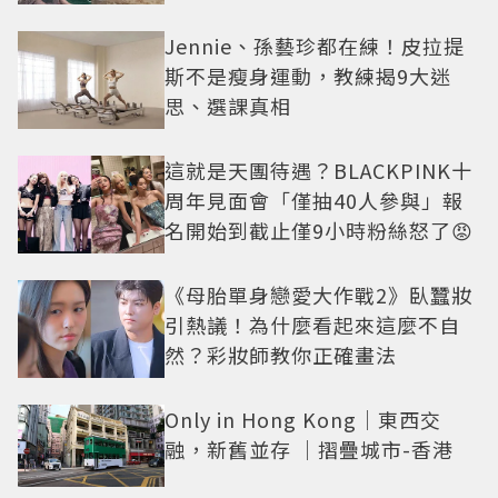
美感太仙
Jennie、孫藝珍都在練！皮拉提
斯不是瘦身運動，教練揭9大迷
思、選課真相
這就是天團待遇？BLACKPINK十
周年見面會「僅抽40人參與」報
名開始到截止僅9小時粉絲怒了😡
《母胎單身戀愛大作戰2》臥蠶妝
引熱議！為什麼看起來這麼不自
然？彩妝師教你正確畫法
Only in Hong Kong｜東西交
融，新舊並存 ｜摺疊城市-香港