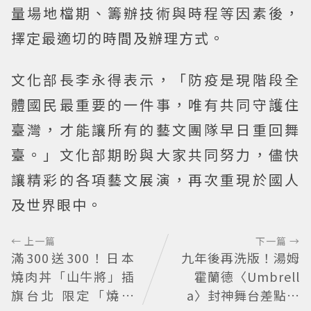
量場地檔期、籌辦技術與時程等因素後，
擇定最適切的時間及辦理方式。
文化部長李永得表示，「防疫是現階段全
體國民最重要的一件事，唯有共同守護住
臺灣，才能讓所有的藝文團隊早日重回舞
臺。」文化部期盼與大家共同努力，儘快
讓精彩的各項藝文展演，再次重現於國人
及世界眼中。
← 上一篇
下一篇 →
滿300送300！日本
九年後再洗版！湯姆
燒肉丼「山牛將」插
霍蘭德〈Umbrell
旗台北 限定「燒肉
a〉封神舞台差點變