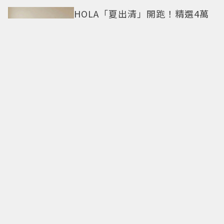
HOLA「夏出清」開跑！精選4萬
件商品任2件5折 限定門市絕版品
5折起
「黑毛屋」插旗高雄夢時代「連3
天送肉盤」！ 樂多多送40組鐵板
燒套餐
BELLINI全新兒童餐登場！手工車
車麵加小飛碟披薩 點餐再送貼紙
中秋送禮不踩雷 新光三越255款
好禮：人氣蛋黃酥、台日韓美食
一站滿足