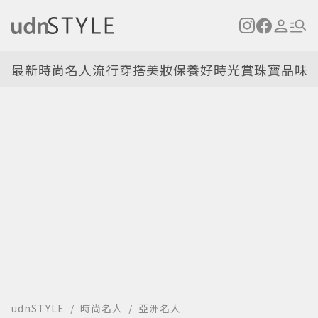
最新
時尚名人
流行穿搭
美妝保養
好時光
賞珠寶
品味
udnSTYLE
時尚名人
亞洲名人