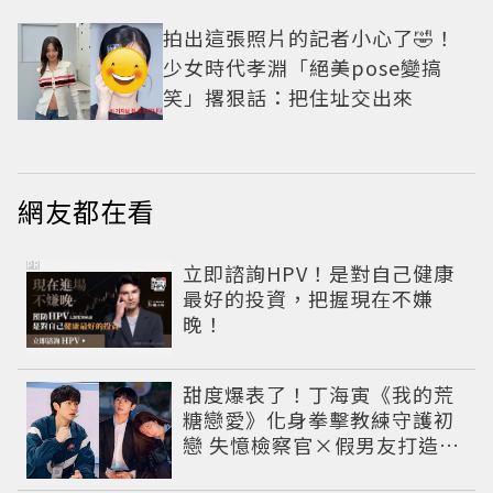
拍出這張照片的記者小心了🤣！
少女時代孝淵「絕美pose變搞
笑」撂狠話：把住址交出來
網友都在看
PR
立即諮詢HPV！是對自己健康
最好的投資，把握現在不嫌
晚！
甜度爆表了！丁海寅《我的荒
糖戀愛》化身拳擊教練守護初
戀 失憶檢察官×假男友打造今
夏必看小甜劇