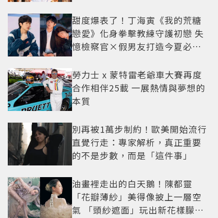
甜度爆表了！丁海寅《我的荒糖
戀愛》化身拳擊教練守護初戀 失
憶檢察官×假男友打造今夏必看
小甜劇
勞力士 x 蒙特雷老爺車大賽再度
合作相伴25載 一展熱情與夢想的
本質
別再被1萬步制約！歐美開始流行
直覺行走：專家解析，真正重要
的不是步數，而是「這件事」
油畫裡走出的白天鵝！陳都靈
「花瓣薄紗」美得像披上一層空
氣 「頭紗遮面」玩出新花樣朦朧