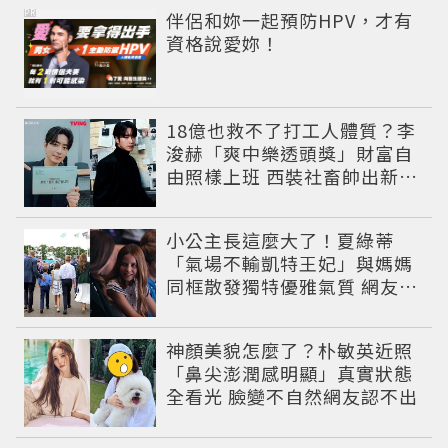
PR
伴侶和妳一起預防HPV，才有
資格說愛妳！
18億也救不了打工人體質？李
浚赫「爽中樂透頭獎」財富自
由照樣上班 西裝社畜帥出新高
度
小公主長這麼大了！夏綠蒂
「氣場不輸凱特王妃」與媽媽
同框散發獨特優雅氣質 網友狂
讚
神顏美貌怎麼了？朴敏英近照
「鼻尖澎潤感明顯」真實狀態
全看光 臉變不自然網友認不出