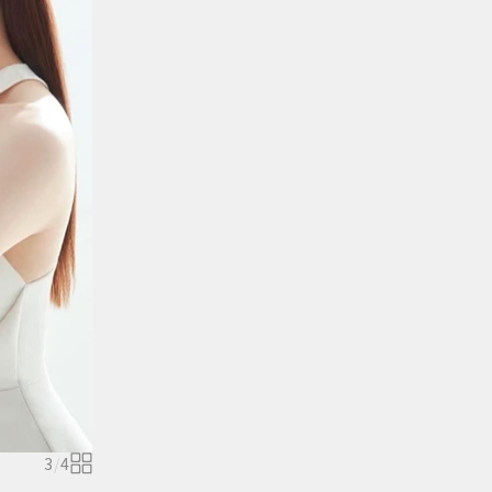
3
/
4