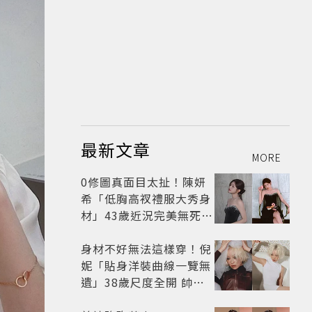
最新文章
MORE
0修圖真面目太扯！陳妍
希「低胸高衩禮服大秀身
材」43歲近況完美無死角
美得很高級
身材不好無法這樣穿！倪
妮「貼身洋裝曲線一覽無
遺」38歲尺度全開 帥氣
又火辣散發獨特魅力