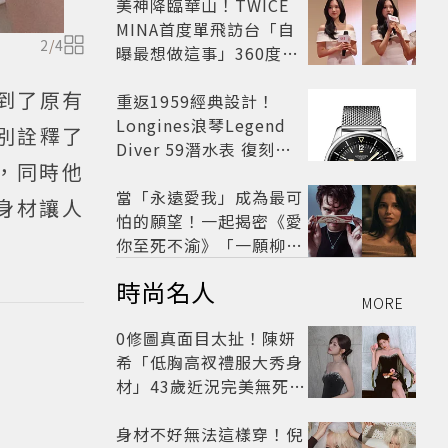
美神降臨華山！TWICE
MINA首度單飛訪台「自
2
/
4
曝最想做這事」360度0
死角美貌保養祕訣一次公
受到了原有
開
重返1959經典設計！
Longines浪琴Legend
分別詮釋了
Diver 59潛水表 復刻懷
，同時他
舊
當「永遠愛我」成為最可
身材讓人
怕的願望！一起揭密《愛
你至死不渝》「一願柳」
背後的失控愛情與爆紅之
時尚名人
路
MORE
0修圖真面目太扯！陳妍
希「低胸高衩禮服大秀身
材」43歲近況完美無死角
美得很高級
身材不好無法這樣穿！倪