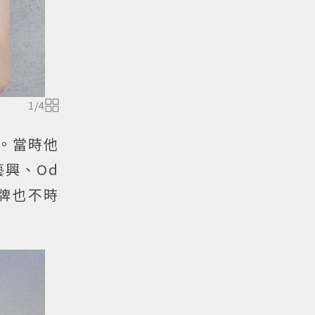
1
/
4
。當時他
藝興、Od
品牌也不時