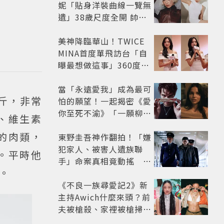
妮「貼身洋裝曲線一覽無
遺」38歲尺度全開 帥氣
又火辣散發獨特魅力
美神降臨華山！TWICE
MINA首度單飛訪台「自
曝最想做這事」360度0
死角美貌保養祕訣一次公
開
當「永遠愛我」成為最可
斤，非常
怕的願望！一起揭密《愛
你至死不渝》「一願柳」
、維生素
背後的失控愛情與爆紅之
的肉類，
路
東野圭吾神作翻拍！「嫌
犯家人、被害人遺族聯
。平時他
手」命案真相竟動搖
。
《天使與蝙蝠》超越懸疑
框架展開
《不良一族尋愛記2》新
主持Awich什麼來頭？前
夫被槍殺、家裡被槍掃射
人生經歷比參演者還抓