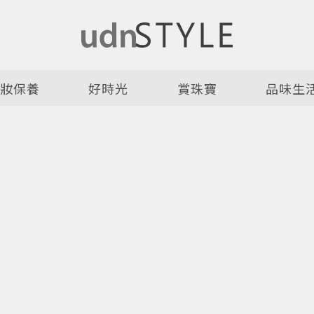
美妝保養
好時光
賞珠寶
品味生