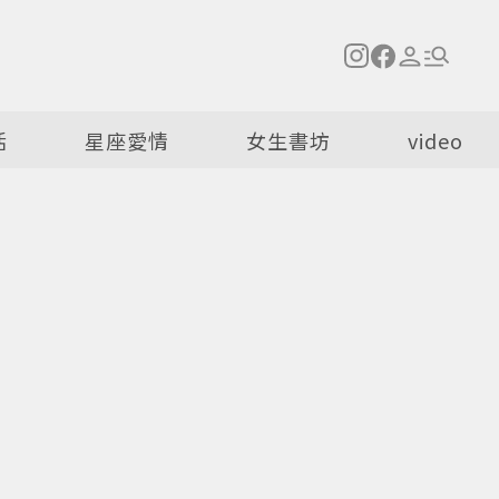
活
星座愛情
女生書坊
video