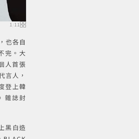
1
/
11
」，也各自
不完。大
行個人首張
全球代言人，
再度登上韓
E》雜誌封
穿上黑白造
LACK