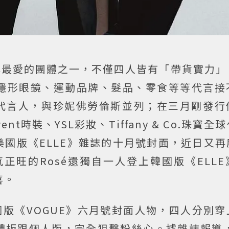
尚品牌最愛的團體之一，不僅四人皆有「帶貨實力
隱形眼鏡、運動品牌、髮品、零食等等代言接
的全球代言人，與珍妮佛勞倫斯並列；在三月剛發
rent時裝、YSL彩妝、Tiffany & Co.珠寶
國版 《ELLE》雜誌的十月號封面，近日又
氣正旺的Rosé還獨自一人登上韓國版《ELL
喜。
韓國版《VOGUE》六月號封面人物，四人分別
板跟個人版，完全狙擊粉絲心。據雜誌報導，B