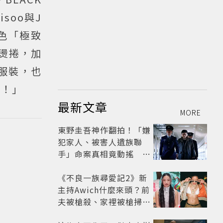
soo與J
E色「極致
髮燙捲，加
服裝，也
粗！」
最新文章
MORE
東野圭吾神作翻拍！「嫌
犯家人、被害人遺族聯
手」命案真相竟動搖
《天使與蝙蝠》超越懸疑
框架展開
《不良一族尋愛記2》新
主持Awich什麼來頭？前
夫被槍殺、家裡被槍掃射
人生經歷比參演者還抓