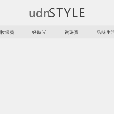
美妝保養
好時光
賞珠寶
品味生