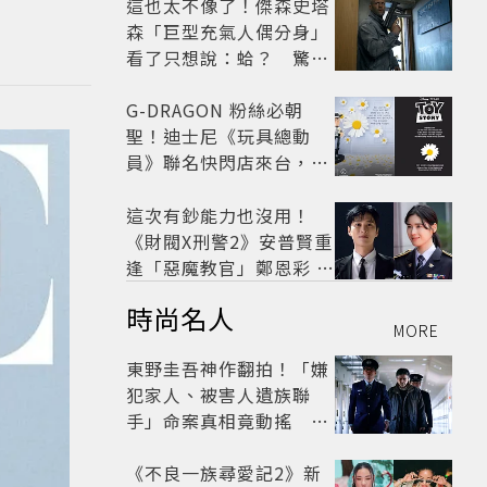
馬！
這也太不像了！傑森史塔
森「巨型充氣人偶分身」
看了只想說：蛤？ 驚喜
連本尊都吐槽
G-DRAGON 粉絲必朝
聖！迪士尼《玩具總動
員》聯名快閃店來台，限
定商品與打卡亮點公開
這次有鈔能力也沒用！
《財閥X刑警2》安普賢重
逢「惡魔教官」鄭恩彩 首
播收視6.1%超第一季開
時尚名人
紅盤
MORE
東野圭吾神作翻拍！「嫌
犯家人、被害人遺族聯
手」命案真相竟動搖
《天使與蝙蝠》超越懸疑
框架展開
《不良一族尋愛記2》新