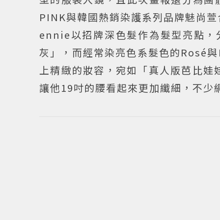
PINK與韓國熱銷染護系列品牌魅尚萱
ennie以招牌深色髮作為髮型亮點
灰」，而經常染亮色系髮色的Rosé與
上精緻的妝容，宛如「真人版芭比娃娃
讓他19吋的腰看起來更加纖細，不少