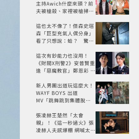
主持Awich什麼來頭？前
夫被槍殺、家裡被槍掃射
人生經歷比參演者還抓
馬！
這也太不像了！傑森史塔
森「巨型充氣人偶分身」
看了只想說：蛤？ 驚喜
連本尊都吐槽
這次有鈔能力也沒用！
《財閥X刑警2》安普賢重
逢「惡魔教官」鄭恩彩 首
播收視6.1%超第一季開
紅盤
新人男團出道玩這麼大！
WAYF BOYS 出道
MV「跳舞跳到集體脫
褲」超鬧 30秒對鏡清唱
影片爆紅
張凌赫王楚然「太會
親」！《這一秒過火》張
凌赫人夫感爆棚 網喊太有
氛圍