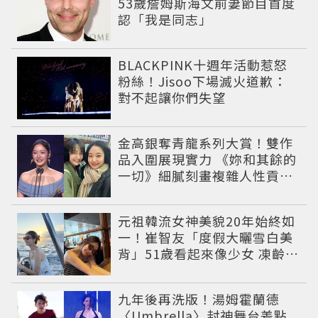
53歲詹姆斯海文前妻節目首度
認「我是同志」
BLACKPINK十週年活動惹怒
粉絲！Jisoo下場滅火道歉：
對不起讓你們失望
金高銀奪青龍系列大賞！雙作
品入圍展現實力 《妳和其餘的
一切》細膩刻畫複雜人性貢獻
大賞級演技
元祖韓流女神美貌20年始終如
一！崔智友「度假大曬雪白美
背」51歲看起來像少女 凍齡近
況震撼全網
九年後再洗版！湯姆霍蘭德
〈Umbrella〉封神舞台差點