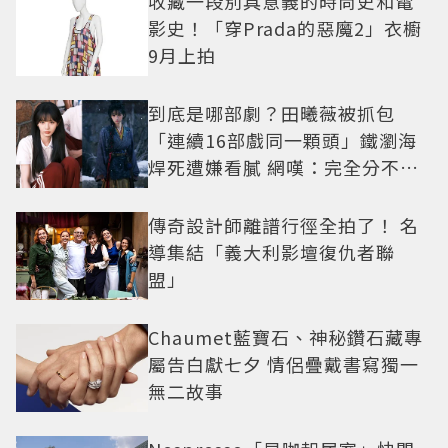
收藏一段別具意義的時尚史和電
影史！「穿Prada的惡魔2」衣櫥
9月上拍
到底是哪部劇？田曦薇被抓包
「連續16部戲同一顆頭」鐵瀏海
焊死遭嫌看膩 網嘆：完全分不出
角色
傳奇設計師離譜行徑全拍了！ 名
導集結「義大利影壇復仇者聯
盟」
Chaumet藍寶石、神秘鑽石藏專
屬告白獻七夕 情侶疊戴書寫獨一
無二故事