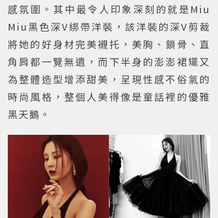
感氛圍。其中最令人印象深刻的就是Miu
Miu黑色深V綁帶洋裝，該洋裝的深V剪裁
將她的好身材完美襯托，美胸、鎖骨、直
角肩都一覽無遺，而下半身的澎澎裙矲又
為整體造型增添甜美，呈現性感不俗氣的
時尚風格，整個人美得像是童話裡的優雅
黑天鵝。