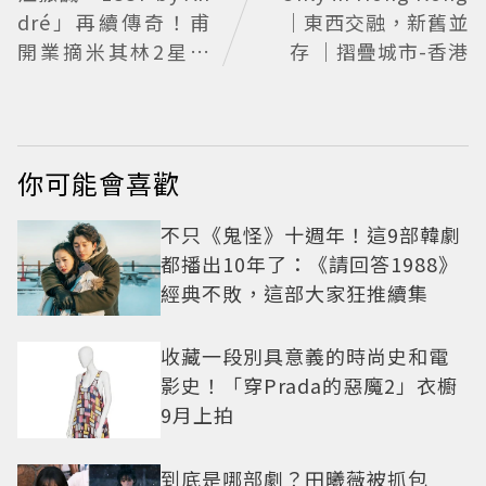
dré」再續傳奇！甫
｜東西交融，新舊並
開業摘米其林2星、
存 ｜摺疊城市-香港
年度開業大獎
你可能會喜歡
不只《鬼怪》十週年！這9部韓劇
都播出10年了：《請回答1988》
經典不敗，這部大家狂推續集
收藏一段別具意義的時尚史和電
影史！「穿Prada的惡魔2」衣櫥
9月上拍
到底是哪部劇？田曦薇被抓包