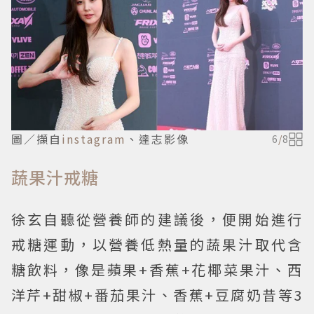
圖／擷自
instagram
、達志影像
6
/
8
蔬果汁戒糖
徐玄自聽從營養師的建議後，便開始進行
戒糖運動，以營養低熱量的蔬果汁取代含
糖飲料，像是蘋果+香蕉+花椰菜果汁、西
洋芹+甜椒+番茄果汁、香蕉+豆腐奶昔等3