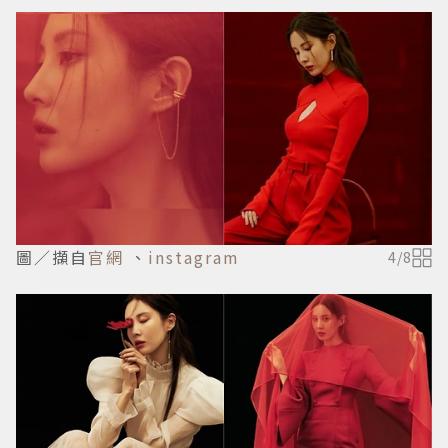
圖／擷自
官網
、
instagram
4
/
8