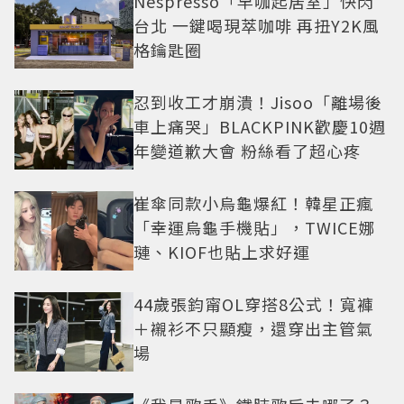
Nespresso「早咖起居室」快閃
台北 一鍵喝現萃咖啡 再扭Y2K風
格鑰匙圈
忍到收工才崩潰！Jisoo「離場後
車上痛哭」BLACKPINK歡慶10週
年變道歉大會 粉絲看了超心疼
崔傘同款小烏龜爆紅！韓星正瘋
「幸運烏龜手機貼」，TWICE娜
璉、KIOF也貼上求好運
44歲張鈞甯OL穿搭8公式！寬褲
＋襯衫不只顯瘦，還穿出主管氣
場