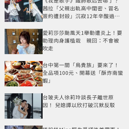
《我是歌手》鐵肺歌后去哪了？
茜拉「父親出軌高中閨密、冒名
簽約遭封殺」沉寂12年辛酸過往
曝光
愛莉莎莎颱風天1舉動遭炎上！要
助理肉身護植栽 親回：不會被
吹走
台中第一間「鳥貴族」要來了！
全品項100元、開幕送「酥炸南蠻
蝦」
台玻夫人徐莉玲談長子離世原
因！ 兒媳譚以欣打破沉默反駁