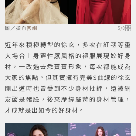
圖／擷自
官網
5
/
8
近年來積極轉型的徐玄，多次在紅毯等重
大場合上身穿性感風格的禮服展現姣好身
材，一改過去乖寶寶形象，每次都能成為
大家的焦點。但其實擁有完美S曲線的徐玄
剛出道時也曾受到不少身材批評，還被網
友酸是豬臉，後來歷經嚴苛的身材管理，
才成就是出如今的好身材。