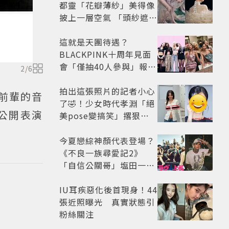
都靈「花瓣薄紗」美得像
披上一層空氣 「頭紗遮
面」玩出新花樣朦朧美感
太仙
這就是天團待遇？
BLACKPINK十周年見面
會「僅抽40人參與」報名
2
/
6
開始到截止僅9小時粉絲
怒了😡
拍出這張照片的記者小心
司前輩的音
了🤣！少女時代孝淵「絕
起公開表演
美pose變搞笑」撂狠
話：把住址交出來
今夏戀綜神顏代表登場？
《不良一族尋愛記2》
「自信公關哥」塩田一馬
背景起底 街頭辣男翻身當
老闆
IU耳疾惡化後首現身！44
張近照曝光 真實狀態引
粉絲關注