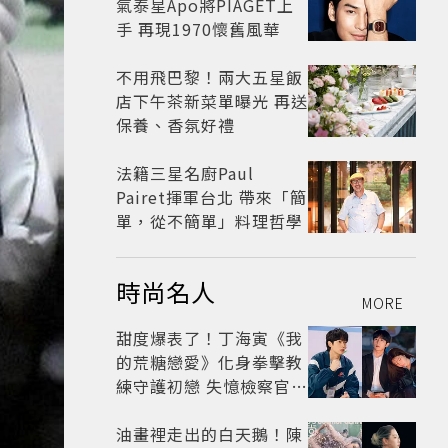
氣泰星Apo將PIAGET上
手 再現1970懷舊風華
不用飛巴黎！兩大五星飯
店下午茶新菜單曝光 再送
保養、香氛好禮
法籍三星名廚Paul
Pairet揮軍台北 帶來「簡
單，從不簡單」料理哲學
時尚名人
MORE
甜度爆表了！丁海寅《我
的荒糖戀愛》化身拳擊教
練守護初戀 失憶檢察官×
假男友打造今夏必看小甜
劇
油畫裡走出的白天鵝！陳