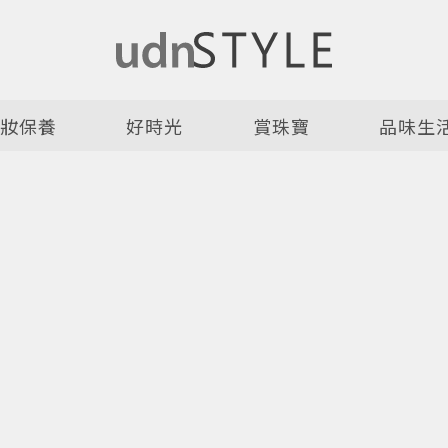
美妝保養
好時光
賞珠寶
品味生