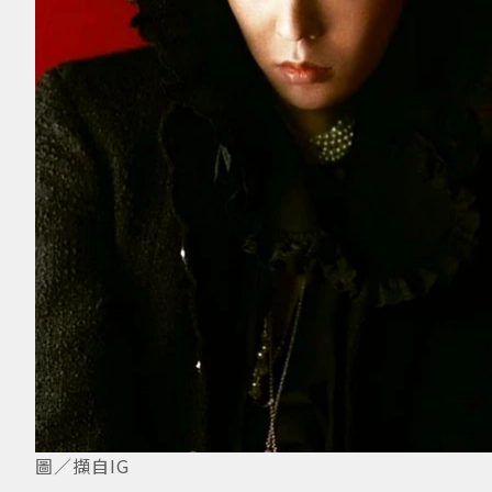
圖／擷自IG