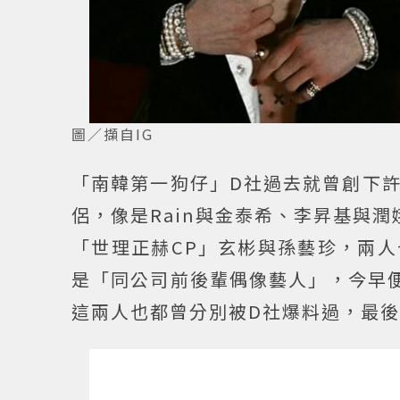
圖／擷自IG
「南韓第一狗仔」D社過去就曾創下
侶，像是Rain與金泰希、李昇基與潤
「世理正赫CP」玄彬與孫藝珍，兩
是「同公司前後輩偶像藝人」，今早便傳
這兩人也都曾分別被D社爆料過，最