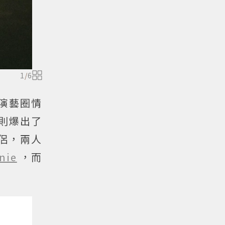
1
/
6
演藝圈情
年則爆出了
侶，兩人
nie
，而