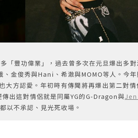
許多「豐功偉業」，過去曾多次在元旦爆出多對
娥、金俊秀與Hani、希澈與MOMO等人。今
人也大方認愛。年初時有傳聞將再爆出第二對情
出這對情侶就是同屬YG的G-Dragon與
Jen
後都以不承認、見光死收場。