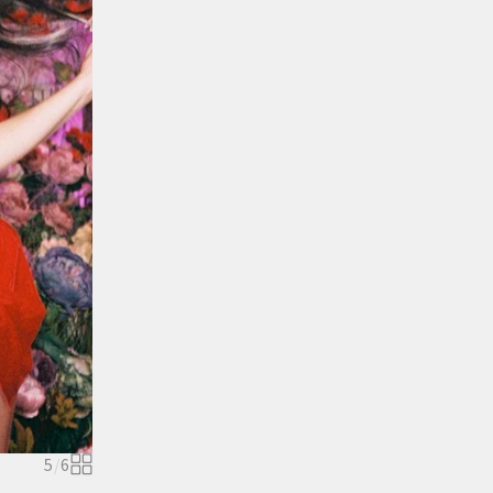
5
/
6