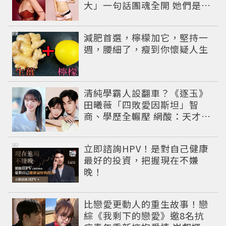
大」一句話團魂全開 她們是彼
此最強後盾
PR
減肥首選，檸檬加它，堅持一
週，腰細了，瘦到你懷疑人生
清純學霸人設翻車？《逐玉》
田曦薇「四敗愛因斯坦」智
商、學歷全輾壓 網酸：天才全
靠旁白
PR
立即諮詢HPV！是對自己健康
最好的投資，把握現在不嫌
晚！
比戀愛更動人的重生故事！戀
綜《我剩下的戀愛》邀8名抗