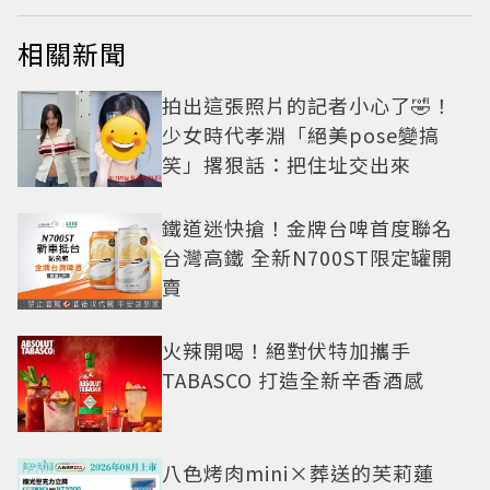
相關新聞
拍出這張照片的記者小心了🤣！
少女時代孝淵「絕美pose變搞
笑」撂狠話：把住址交出來
鐵道迷快搶！金牌台啤首度聯名
台灣高鐵 全新N700ST限定罐開
賣
火辣開喝！絕對伏特加攜手
TABASCO 打造全新辛香酒感
八色烤肉mini×葬送的芙莉蓮