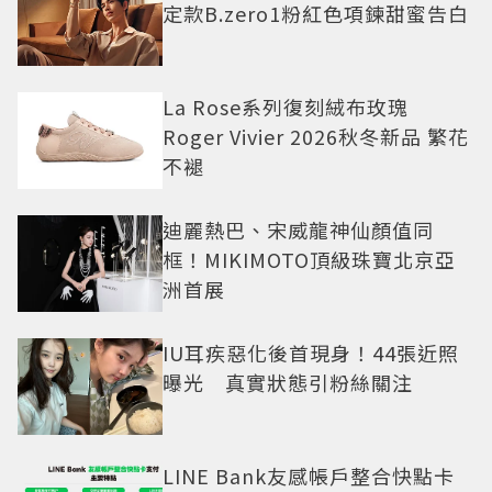
定款B.zero1粉紅色項鍊甜蜜告白
La Rose系列復刻絨布玫瑰
Roger Vivier 2026秋冬新品 繁花
不褪
迪麗熱巴、宋威龍神仙顏值同
框！MIKIMOTO頂級珠寶北京亞
洲首展
IU耳疾惡化後首現身！44張近照
曝光 真實狀態引粉絲關注
LINE Bank友感帳戶整合快點卡