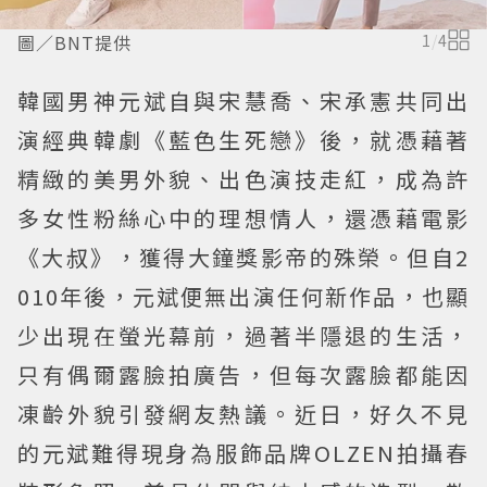
圖／BNT提供
1
/
4
韓國男神元斌自與宋慧喬、宋承憲共同出
演經典韓劇《藍色生死戀》後，就憑藉著
精緻的美男外貌、出色演技走紅，成為許
多女性粉絲心中的理想情人，還憑藉電影
《大叔》，獲得大鐘獎影帝的殊榮。但自2
010年後，元斌便無出演任何新作品，也顯
少出現在螢光幕前，過著半隱退的生活，
只有偶爾露臉拍廣告，但每次露臉都能因
凍齡外貌引發網友熱議。近日，好久不見
的元斌難得現身為服飾品牌OLZEN拍攝春