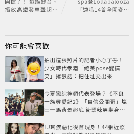
開搶了！ 還能錄音、
spa登Lollapalooza
播放高鐵發車聲超有
「連唱14首全開麥」
梗
殺瘋了 她音量開掛穩
到像吞CD
你可能會喜歡
拍出這張照片的記者小心了🤣！
少女時代孝淵「絕美pose變搞
笑」撂狠話：把住址交出來
今夏戀綜神顏代表登場？《不良
一族尋愛記2》「自信公關哥」塩
田一馬背景起底 街頭辣男翻身當
老闆
IU耳疾惡化後首現身！44張近照