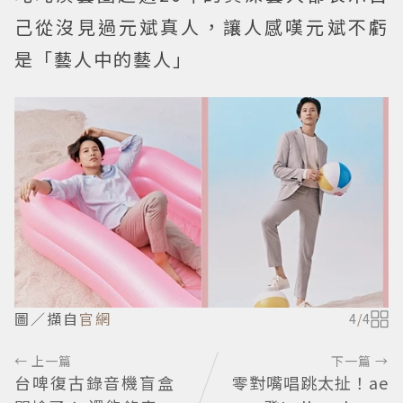
己從沒見過元斌真人，讓人感嘆元斌不虧
是「藝人中的藝人」
圖／擷自
官網
4
/
4
← 上一篇
下一篇 →
台啤復古錄音機盲盒
零對嘴唱跳太扯！ae