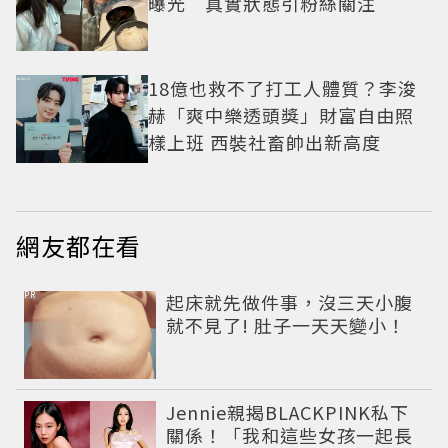
曝光 真實狀態引粉絲關注
18億也救不了打工人體質？李浚
赫「爽中樂透頭獎」財富自由照
樣上班 西裝社畜帥出新高度
網友都在看
PR
起床就先做件事，沒三天小腹
就不見了! 肚子一天天變小！
Jennie親揭BLACKPINK私下
關係！「我和這些女孩一起長