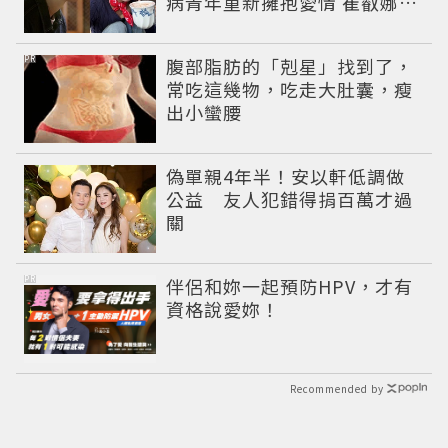
病青年重新擁抱愛情 崔叡娜淚
揭童年抗癌傷痛
PR
腹部脂肪的「剋星」找到了，
常吃這幾物，吃走大肚囊，瘦
出小蠻腰
偽單親4年半！安以軒低調做
公益 友人犯錯得捐百萬才過
關
PR
伴侶和妳一起預防HPV，才有
資格說愛妳！
Recommended by