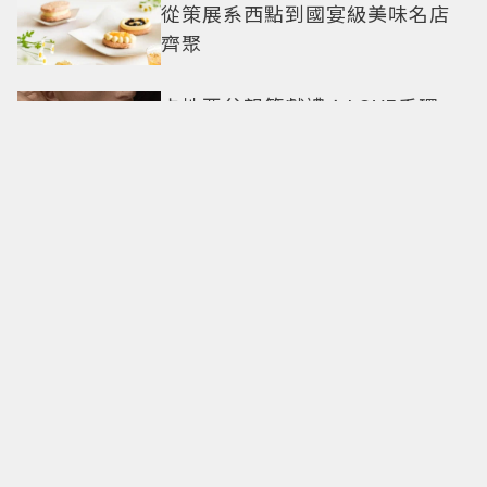
從策展系西點到國宴級美味名店
齊聚
卡地亞父親節獻禮！LOVE手環、
Tank腕表 摩登新意演繹永不退流
行經典
18億也救不了打工人體質？李浚
赫「爽中樂透頭獎」財富自由照
樣上班 西裝社畜帥出新高度
九年後再洗版！湯姆霍蘭德
〈Umbrella〉封神舞台差點變成
「這首歌」 造型彩蛋、暖心故事
一次公開
偽單親4年半！安以軒低調做公