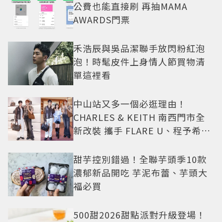
公費也能直接刷 再抽MAMA
AWARDS門票
禾浩辰與吳品潔聯手放閃粉紅泡
泡！時髦皮件上身情人節買物清
單這裡看
中山站又多一個必逛理由！
CHARLES & KEITH 南西門市全
新改裝 攜手 FLARE U、程予希演
繹秋季時尚
甜芋控別錯過！全聯芋頭季10款
濃郁新品開吃 芋泥布蕾、芋頭大
福必買
500甜2026甜點派對升級登場！