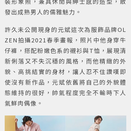
裝形象照，兼具休閒與紳士感的造型，散
發出成熟男人的儒雅魅力。
許久未公開現身的元斌這次為服飾品牌OL
ZEN拍攝2021春季畫報，照片中他身穿牛
仔褲，搭配粉嫩色系的襯衫與T恤，展現清
新俐落又不失沉穩的風格，而他精緻的外
貌、高挑結實的身材，讓人忍不住讚嘆即
使沒有新作品，元斌依舊將自己的外貌體
態維持的很好，帥氣程度完全不輸時下人
氣鮮肉偶像。