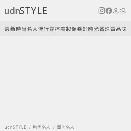
最新
時尚名人
流行穿搭
美妝保養
好時光
賞珠寶
品味
udnSTYLE
時尚名人
亞洲名人