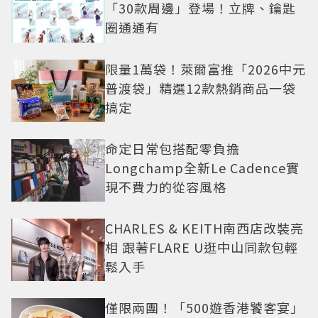
「30款周邊」登場！立牌、鑰匙
圈通通有
限量1萬袋！萊爾富推「2026中元
普渡袋」精選12款熱銷商品一袋
搞定
命定日常包搭配零負擔
Longchamp全新Le Cadence實
現不費力的從容風格
CHARLES & KEITH南西店改裝亮
相 跟著FLARE U逛中山同款包輕
鬆入手
僅限兩團！「500遊香港饕客宴」