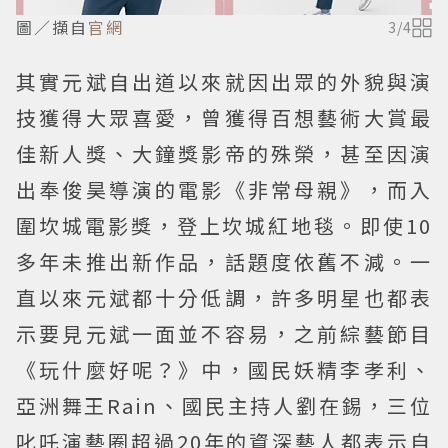
圖／擷自
官網
3
/
4
其實元斌自出道以來就因出眾的外貌與演
技獲得大眾喜愛，曾獲得百想藝術大賞最
佳新人獎、大鐘獎影帝的殊榮，甚至因演
出奉俊昊導演的電影《非常母親》，而入
圍坎城電影獎，登上坎城紅地毯。即使10
多年未推出新作品，話題度依舊不減。一
直以來元斌都十分低調，許多明星也都表
示要見元斌一面並不容易，之前綜藝節目
《玩什麼好呢？》中，國民妖精李孝利、
亞洲舞王Rain、國民主持人劉在錫，三位
叱吒演藝圈超過20年的資深藝人都表示自