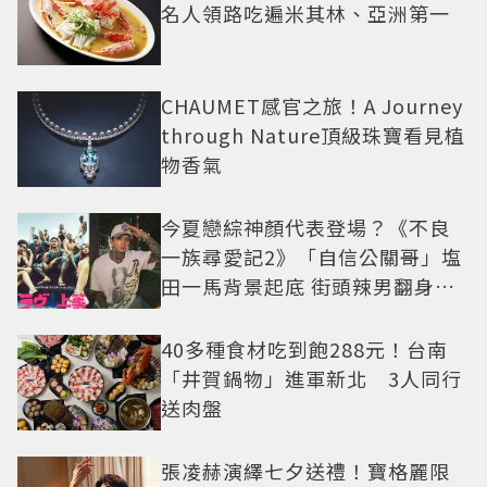
名人領路吃遍米其林、亞洲第一
CHAUMET感官之旅！A Journey
through Nature頂級珠寶看見植
物香氣
今夏戀綜神顏代表登場？《不良
一族尋愛記2》「自信公關哥」塩
田一馬背景起底 街頭辣男翻身當
老闆
40多種食材吃到飽288元！台南
「井賀鍋物」進軍新北 3人同行
送肉盤
張凌赫演繹七夕送禮！寶格麗限