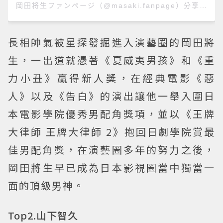
岡田将生ファンページ（@masaki.fanpage）分享的貼文
長相帥氣被星探發掘進入演藝圈的岡田將
生，一出道就憑著《夏威夷男孩》和《重
力小丑》贏得新人獎，在經典電影《惡
人》以及《告白》的演出讓他一舉入圍日
本電影學院優秀男配角獎項，並以《王牌
大律師 王牌大律師 2》抱回日劇學院賞最
佳男配角獎，在演藝圈多年的努力之後，
岡田將生早已成為日本影視圈當中獨當一
面的頂級男神。
Top2.山下智久