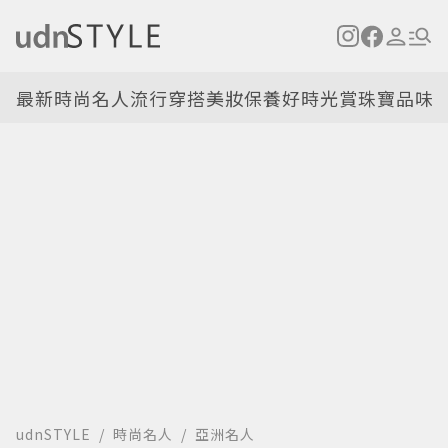
最新
時尚名人
流行穿搭
美妝保養
好時光
賞珠寶
品味
udnSTYLE
時尚名人
亞洲名人