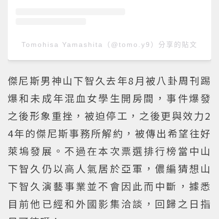
Tomohisa Yamashita（@tomo.y9）分享的貼文
傑尼斯男神山下智久去年8月被八卦周刊踢
爆和未成年混血女學生開房間，事件爆發
之後形象重挫，被迫停工，之後更與效力2
4年的傑尼斯事務所解約，被傳出希望往好
萊塢發展。不過在本次票選排行榜當中山
下智久仍以高人氣居於亞軍，儂編猜想山
下智久演藝事業並不會因此而中斷，據悉
目前他已經和外國影集洽談，回歸之日指