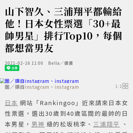
山下智久、三浦翔平都輸給
他！日本女性票選「30+最
帥男星」排行Top10，每個
都想當男友
2021-02-16 11:00
Bella／儂儂
圖／擷自
instagram
、
instagram
1
/
1
日本
網站「Rankingoo」近來請來日本女
性票選，選出30歲到40歲區間的最帥的日
本男星，
男神
級的松坂桃李、
三浦翔平
、