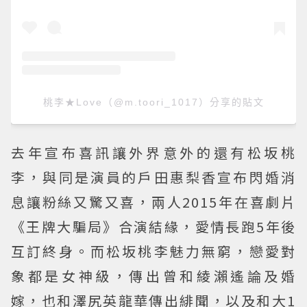
桃李★Love（@m.toori_1017）分享的貼文
去年宣布喜訊讓外界意外的還有松坂桃
李，與同是演員的戶田惠梨香宣布閃婚消
息讓粉絲又驚又喜，兩人2015年在喜劇片
《王牌大騙局》合演結緣，愛情長跑5年後
互訂終身。而松坂桃李魅力無窮，戀愛對
象都是女神級，傳出曾和綾瀨遙論及婚
嫁，也和澤尻英龍華傳出緋聞，以及和大1