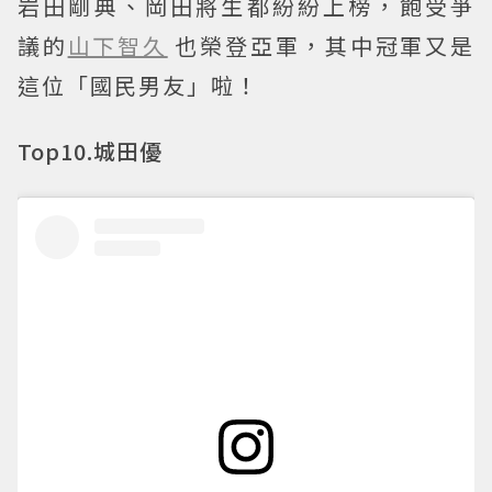
岩田剛典、岡田將生都紛紛上榜，飽受爭
議的
山下智久
也榮登亞軍，其中冠軍又是
這位「國民男友」啦！
Top10.城田優