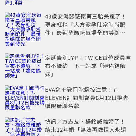
43歲安海瑟薇懷第三胎美瘋了！
現身紅毯「大方露孕肚當時尚配
件」最辣孕媽咪氣場全開美到發
光
定延告別JYP！TWICE首位成員宣
布不續約 下一站成「邊佑錫師
妹」
EVA迷＋戰鬥陀螺控注意！7-
ELEVEN訂閱制會員8月12日搶先
購限量聯名款
快訊／方志友、楊銘威離婚了！
結束12年婚「無法再做情人永遠