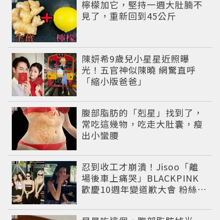
PR
檸檬加它，堅持一週大肚腩不
見了，重新回到45公斤
陳妍希9歲兒小星星近照曝
光！五官神似陳曉 網驚直呼
「縮小版爸爸」
PR
腹部脂肪的「剋星」找到了，
常吃這幾物，吃走大肚囊，瘦
出小蠻腰
忍到收工才崩潰！Jisoo「離
場後車上痛哭」BLACKPINK
歡慶10週年變道歉大會 粉絲看
了超心疼
PR