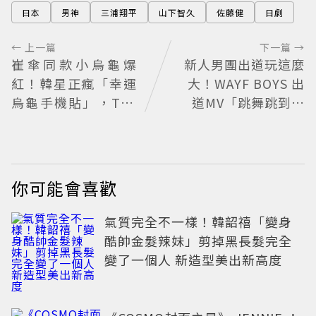
日本
男神
三浦翔平
山下智久
佐藤健
日劇
← 上一篇
下一篇 →
崔傘同款小烏龜爆
新人男團出道玩這麼
紅！韓星正瘋「幸運
大！WAYF BOYS 出
烏龜手機貼」，TWI
道MV「跳舞跳到集
CE娜璉、KIOF也貼
體脫褲」超鬧 30秒
上求好運
對鏡清唱影片爆紅
你可能會喜歡
氣質完全不一樣！韓韶禧「變身
酷帥金髮辣妹」剪掉黑長髮完全
變了一個人 新造型美出新高度