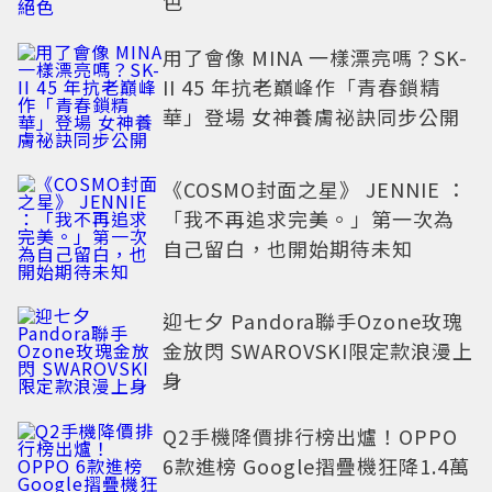
色
用了會像 MINA 一樣漂亮嗎？SK-
II 45 年抗老巔峰作「青春鎖精
華」登場 女神養膚祕訣同步公開
《COSMO封面之星》 JENNIE ：
「我不再追求完美。」第一次為
自己留白，也開始期待未知
迎七夕 Pandora聯手Ozone玫瑰
金放閃 SWAROVSKI限定款浪漫上
身
Q2手機降價排行榜出爐！OPPO
6款進榜 Google摺疊機狂降1.4萬