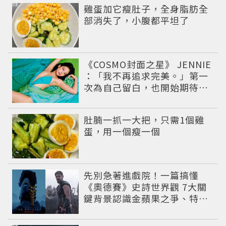
PR
雞蛋加它瘦肚子，全身脂肪全
部消失了，小腹都平坦了
《COSMO封面之星》 JENNIE
：「我不再追求完美。」第一
次為自己留白，也開始期待未
知
PR
肚腩一抓一大把，只需1個雞
蛋，用一個瘦一個
先別急著進戲院！一篇搞懂
《奧德賽》史詩世界觀 7大關
鍵背景認識金蘋果之爭、特洛
伊戰爭與英雄悲劇