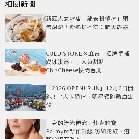
相關新聞
新莊人氣冰店「龍安粉條冰」預
告熄燈！粉絲捨不得：晴天霹靂
COLD STONE×麻古「招牌手搖
變冰淇淋」！人氣甜點
ChizCheese快閃台北
「2026 OPEN! RUN」12月6日開
跑！ 7大卡通IP、明星領跑熱血出
發
一身的流光傾瀉！梵克雅寶
Palmyre新作升級 彷如粉紅、湛