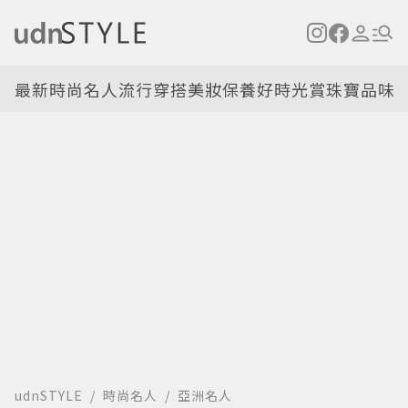
最新
時尚名人
流行穿搭
美妝保養
好時光
賞珠寶
品味
udnSTYLE
時尚名人
亞洲名人