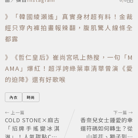
》「韓國綾瀨遙」真實身材超有料！金裁
經只穿內褲拍畫報辣翻，腹肌驚人線條全
都露
》《哲仁皇后》崔尚宮吼上熱搜，一句「M
AMA」爆紅！超浮誇綠葉車清華曾演《愛
的迫降》還有好歌喉
內衣
時尚
← 上一篇
下一篇 →
COLD STONE×麻古
香奈兒女士鍾愛的幸
「招牌手搖變冰淇
運符碼如何轉生？從
淋」！人氣甜點Chiz
山茶花、獅子到星