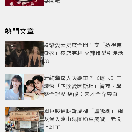
宴開吃
熱門文章
肯爺愛妻尺度全開！穿「透視連
身衣」夜店亮相 火辣造型引爆話
題
清純學霸人設翻車？《逐玉》田
曦薇「四敗愛因斯坦」智商、學
歷全輾壓 網酸：天才全靠旁白
國巨股價腰斬成棵「聖誕樹」 網
友湧入燕山湯圓粉專笑喊：老闆
上班了