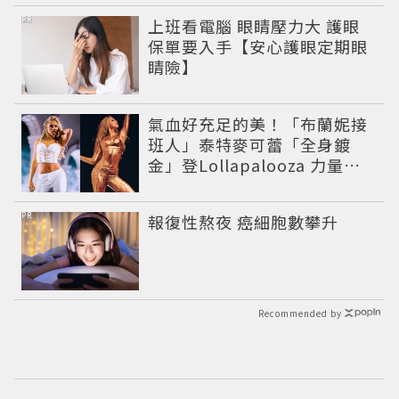
PR
上班看電腦 眼睛壓力大 護眼
保單要入手【安心護眼定期眼
睛險】
氣血好充足的美！「布蘭妮接
班人」泰特麥可蕾「全身鍍
金」登Lollapalooza 力量感
曲線身材美翻全場
PR
報復性熬夜 癌細胞數攀升
Recommended by