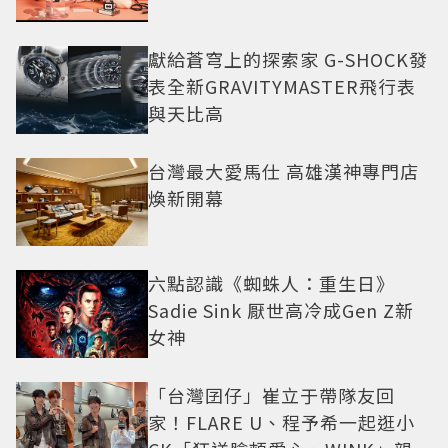
獻給蒼穹上的探索家 G-SHOCK發
表全新GRAVITYMASTER飛行表
與天比高
台灣最大愛馬仕 高雄漢神專門店
煥新開幕
六點認識《蜘蛛人：重生日》
Sadie Sink 厭世高冷成Gen Z新
女神
「台灣囝仔」崔立于帶隊友回
家！FLARE U、程予希一起逛小