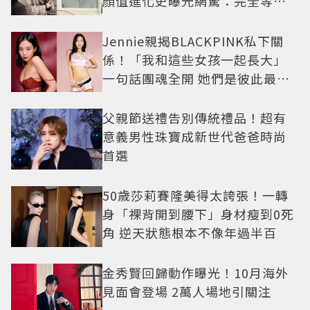
顏值進化史曝光網驚：完全等比
例長大
Jennie親揭BLACKPINK私下關
係！「我和這些女孩一起長大」
一句話團魂全開 她們是彼此最強
後盾
父親節送禮告別傳統禮品！超有
意義男性珠寶成新世代爸爸時尚
首選
50歲莎莉賽隆美得太誇張！一轉
身「裸背開到腰下」身材瘦到0死
角 逆天狀態根本不像年過半百
金秀賢回歸動作曝光！10月海外
見面會登場 2萬人場地引關注