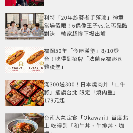
利特「20年綜藝老手落漆」神童
當場傻眼！6偶像王子vs.乞丐殘酷
對決 輸家超慘下場出爐
福岡50年「今屋漢堡」8/10登
台！吃得到招牌「法蘭克福起司
雞蛋堡」
滿300送300！日本燒肉丼「山牛
將」插旗台北 限定「燒肉重」
179元起
台南人氣定食「Okawari」首度北
上 吃得到「和牛丼、牛排丼、咖