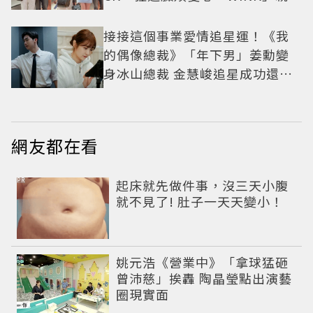
中山站私藏必逛名單
接接這個事業愛情追星運！《我
的偶像總裁》「年下男」姜勳變
身冰山總裁 金慧峻追星成功還偶
遇愛情
網友都在看
PR
起床就先做件事，沒三天小腹
就不見了! 肚子一天天變小！
姚元浩《營業中》「拿球猛砸
曾沛慈」挨轟 陶晶瑩點出演藝
圈現實面