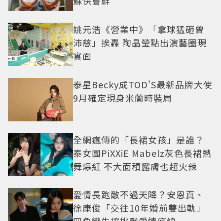
蘇快嘗鮮
姚元浩《營業中》「拿球猛砸曾
沛慈」挨轟 陶晶瑩點出演藝圈現
實面
泰星Becky成TOD'S最新品牌大使
9月確定現身米蘭時裝周
全網瘋傳的「長裙女孩」是誰？
泰女團PiXXiE Mabelz灰色長裙熱
舞爆紅 不大面積露膚也超火辣
愛情長跑敵不過天降？安恩真、
徐康俊「交往10年婚前雙出軌」