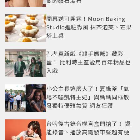
藍的鑽石瀑布
開幕送可麗露！Moon Baking
Studio進駐微風 抹茶泡芙、芒果
塔上桌
孔孝真新戲《殺手媽咪》藏彩
蛋！ 比利時王室愛用百年精品也
入戲
小公主長這麼大了！夏綠蒂「氣
場不輸凱特王妃」與媽媽同框散
發獨特優雅氣質 網友狂讚
台啤復古錄音機盲盒開搶了！ 還
能錄音、播放高鐵發車聲超有梗