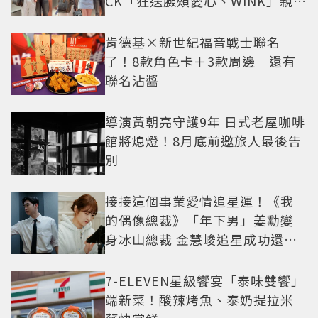
CK「狂送臉頰愛心、WINK」親曝
中山站私藏必逛名單
肯德基×新世紀福音戰士聯名
了！8款角色卡＋3款周邊 還有
聯名沾醬
導演黃朝亮守護9年 日式老屋咖啡
館將熄燈！8月底前邀旅人最後告
別
接接這個事業愛情追星運！《我
的偶像總裁》「年下男」姜勳變
身冰山總裁 金慧峻追星成功還偶
遇愛情
7-ELEVEN星級饗宴「泰味雙饗」
端新菜！酸辣烤魚、泰奶提拉米