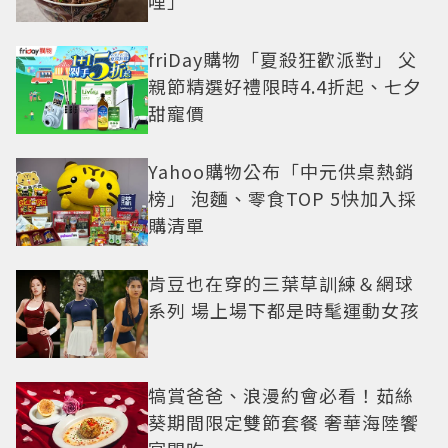
哩」
friDay購物「夏殺狂歡派對」 父
親節精選好禮限時4.4折起、七夕
甜寵價
Yahoo購物公布「中元供桌熱銷
榜」 泡麵、零食TOP 5快加入採
購清單
肯豆也在穿的三葉草訓練＆網球
系列 場上場下都是時髦運動女孩
犒賞爸爸、浪漫約會必看！茹絲
葵期間限定雙節套餐 奢華海陸饗