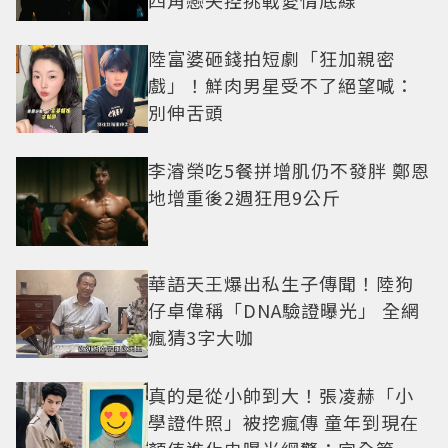
四角戀失控挑戰愛情底線
陸富婆砸錢拍短劇「狂加親密
戲」！鮮肉男星受不了絕望喊：
別伸舌頭
李濬榮吃5餐拼增肌仍不發胖 鄭恩
地增重後2週狂甩9公斤
華語天王爆出私生子傳聞！陸狗
仔卓偉稱「DNA驗證曝光」 全網
瘋猜3字大咖
真的是從小帥到大！張凌赫「小
學證件照」被挖瘋傳 童年到現在