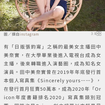
圖／擷自
instagram
3
/
8
有「日版張鈞甯」之稱的最美女主播田中
美奈實，在大學畢業後進入電視台成為女
主播，後來轉職進入演藝圈，成為知名女
演員。田中美奈實曾在2019年年底發行首
本個人寫真集《Sincerely yours……》，
在發行首月狂賣50萬本，成為2020年「Or
icon年度書籍排名2020」寫真集類別冠