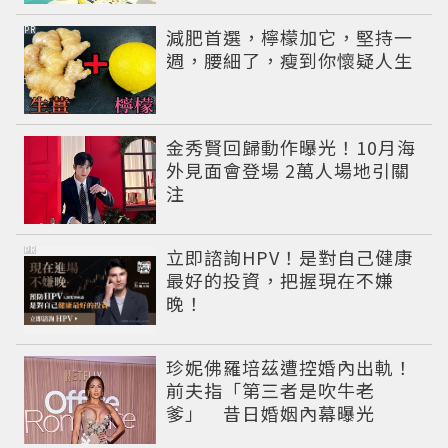
PR
減肥首選，檸檬加它，堅持一
週，腰細了，瘦到你懷疑人生
金秀賢回歸動作曝光！10月海
外見面會登場 2萬人場地引關
注
PR
立即諮詢HPV！是對自己健康
最好的投資，把握現在不嫌
晚！
珍妮佛羅培茲遭控婚內出軌！
前夫指「第三者是吹牛老
爹」 昔日婚姻內幕曝光