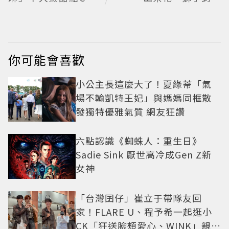
Cheese快閃台北
辰，解開CHANEL頂
級珠寶《Signs & Sy
mboles》的信仰美
學
你可能會喜歡
小公主長這麼大了！夏綠蒂「氣
場不輸凱特王妃」與媽媽同框散
發獨特優雅氣質 網友狂讚
六點認識《蜘蛛人：重生日》
Sadie Sink 厭世高冷成Gen Z新
女神
「台灣囝仔」崔立于帶隊友回
家！FLARE U、程予希一起逛小
CK「狂送臉頰愛心、WINK」親曝