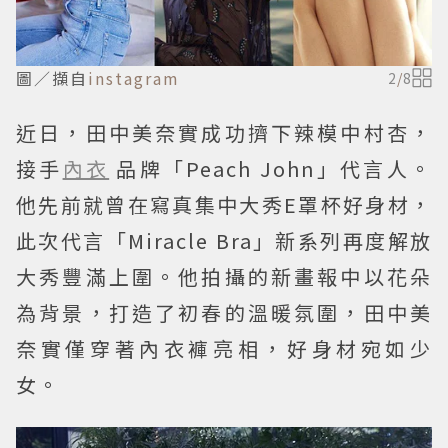
圖／擷自
instagram
2
/
8
近日，田中美奈實成功擠下辣模中村杏，
接手
內衣
品牌「Peach John」代言人。
他先前就曾在寫真集中大秀E罩杯好身材，
此次代言「Miracle Bra」新系列再度解放
大秀豐滿上圍。他拍攝的新畫報中以花朵
為背景，打造了初春的溫暖氛圍，田中美
奈實僅穿著內衣褲亮相，好身材宛如少
女。