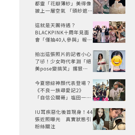
都靈「花瓣薄紗」美得像
披上一層空氣 「頭紗遮
面」玩出新花樣朦朧美感
太仙
這就是天團待遇？
BLACKPINK十周年見面
會「僅抽40人參與」報名
開始到截止僅9小時粉絲
怒了😡
拍出這張照片的記者小心
了🤣！少女時代孝淵「絕
美pose變搞笑」撂狠
話：把住址交出來
今夏戀綜神顏代表登場？
《不良一族尋愛記2》
「自信公關哥」塩田一馬
背景起底 街頭辣男翻身當
老闆
IU耳疾惡化後首現身！44
張近照曝光 真實狀態引
粉絲關注