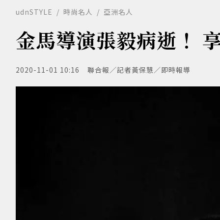
udnSTYLE
時尚名人
亞洲名人
金馬導演張毅病逝！ 享
2020-11-01 10:16
聯合報／記者黃保慧／即時報導