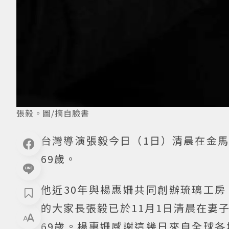
張毅。圖/摘自臉書
台灣導演張毅今日（1日）清晨在金
69歲。
他近30年與楊惠姍共同創辦琉璃工
的大家長張毅已於11月1日清晨在妻
69歲。楊惠姍感謝這幾日來自全球