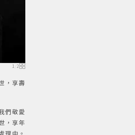
1
/
2
世，享壽
我們敬愛
世，享年
處理中。