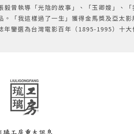
張毅曾執導「光陰的故事」、「玉卿嫂」、「
品。「我這樣過了一生」獲得金馬獎及亞太影
年鑒選為台灣電影百年（1895-1995）十