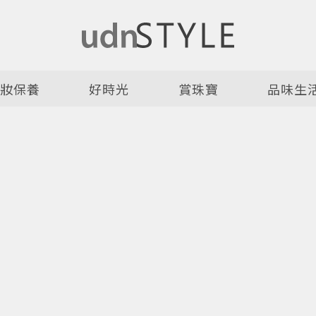
美妝保養
好時光
賞珠寶
品味生