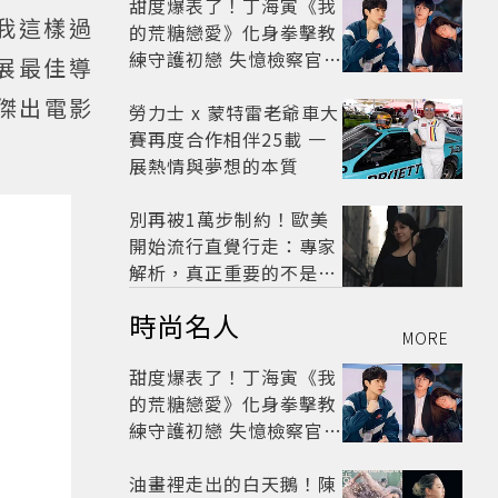
甜度爆表了！丁海寅《我
我這樣過
的荒糖戀愛》化身拳擊教
練守護初戀 失憶檢察官×
展最佳導
假男友打造今夏必看小甜
大傑出電影
劇
勞力士 x 蒙特雷老爺車大
賽再度合作相伴25載 一
展熱情與夢想的本質
別再被1萬步制約！歐美
開始流行直覺行走：專家
解析，真正重要的不是步
數，而是「這件事」
時尚名人
MORE
甜度爆表了！丁海寅《我
的荒糖戀愛》化身拳擊教
練守護初戀 失憶檢察官×
假男友打造今夏必看小甜
劇
油畫裡走出的白天鵝！陳