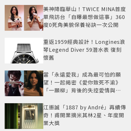
美神降臨華山！TWICE MINA首度
單飛訪台「自曝最想做這事」360
度0死角美貌保養祕訣一次公開
重返1959經典設計！Longines浪
琴Legend Diver 59潛水表 復刻
懷舊
當「永遠愛我」成為最可怕的願
望！一起揭密《愛你致死不渝》
「一願柳」背後的失控愛情與爆
紅之路
江振誠「1887 by André」再續傳
奇！甫開業摘米其林2星、年度開
業大獎