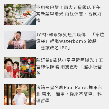
不用飛巴黎！兩大五星飯店下午
茶新菜單曝光 再送保養、香氛好
禮
JYP朴軫永爆笑短片瘋傳！「穿垃
圾袋」趕場Waterbomb 被虧
「應該改名JPG」
陳妍希9歲兒小星星近照曝光！五
官神似陳曉 網驚直呼「縮小版爸
爸」
法籍三星名廚Paul Pairet揮軍台
北 帶來「簡單，從來不簡單」料
理哲學