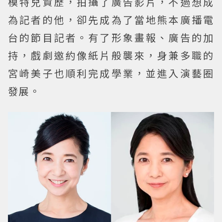
模特兒資歷，拍攝了廣告影片，不過想成
為記者的他，卻先成為了當地熊本廣播電
台的節目記者。有了形象畫報、廣告的加
持，戲劇邀約像紙片般襲來，身兼多職的
宮崎美子也順利完成學業，並進入演藝圈
發展。