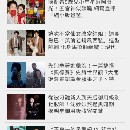
陳妍希9歲兒小星星近照曝
光！五官神似陳曉 網驚直呼
「縮小版爸爸」
這次不當仙女改當帥姐！迪麗
熱巴「英倫老錢風西裝」造型
帥翻 化身馬術師網喊：現代版
李長歌
先別急著進戲院！一篇搞懂
《奧德賽》史詩世界觀 7大關
鍵背景認識金蘋果之爭、特洛
伊戰爭與英雄悲劇
從被刁難新人到天后御用級別
化妝師！沈妙妙熬過黑暗期
揭明星御用級妝容關鍵
《不良一族尋愛記2》新主持