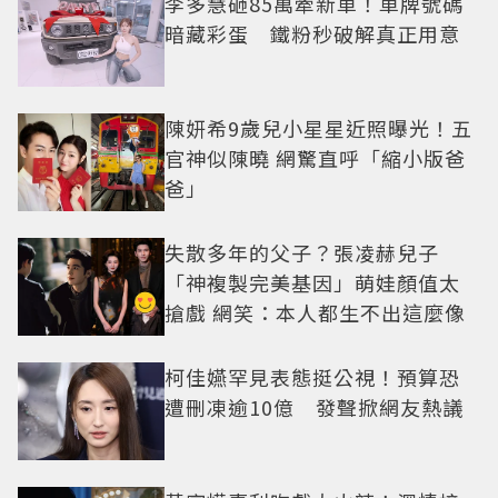
李多慧砸85萬牽新車！車牌號碼
暗藏彩蛋 鐵粉秒破解真正用意
陳妍希9歲兒小星星近照曝光！五
官神似陳曉 網驚直呼「縮小版爸
爸」
失散多年的父子？張凌赫兒子
「神複製完美基因」萌娃顏值太
搶戲 網笑：本人都生不出這麼像
柯佳嬿罕見表態挺公視！預算恐
遭刪凍逾10億 發聲掀網友熱議