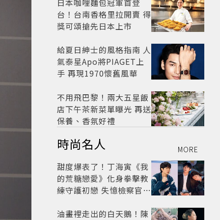
日本咖哩麵包冠軍首登
台！台南香格里拉開賣 得
獎可頌搶先日本上市
給夏日紳士的風格指南 人
氣泰星Apo將PIAGET上
手 再現1970懷舊風華
不用飛巴黎！兩大五星飯
店下午茶新菜單曝光 再送
保養、香氛好禮
時尚名人
MORE
甜度爆表了！丁海寅《我
的荒糖戀愛》化身拳擊教
練守護初戀 失憶檢察官×
假男友打造今夏必看小甜
劇
油畫裡走出的白天鵝！陳