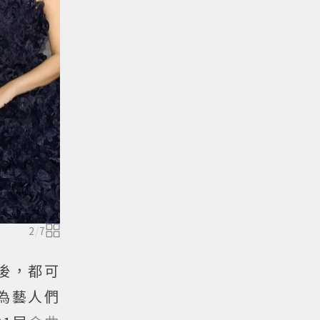
2
/
7
後，都可
為藝人們