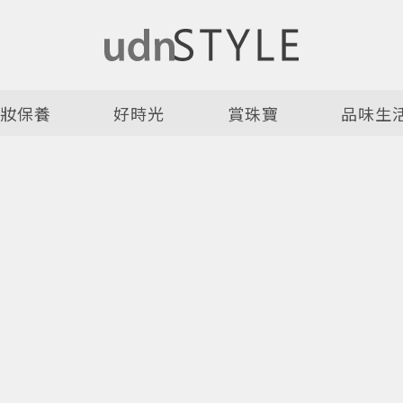
美妝保養
好時光
賞珠寶
品味生