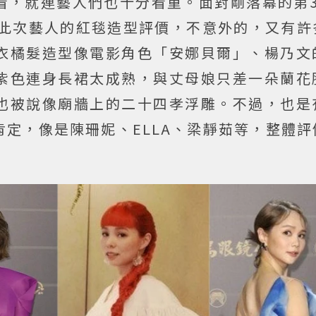
看，就連藝人們也十分看重。面對剛落幕的第3
此次藝人的紅毯造型評價，不意外的，又有許
衣橘髮造型像電影角色「安娜貝爾」、楊乃文
紫色連身長裙太成熟，與丈母娘只差一朵蘭花
也被說像廟牆上的二十四孝浮雕。不過，也是
定，像是陳珊妮、ELLA、梁靜茹等，整體評