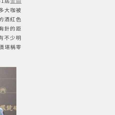
1屆
金曲
多大咖被
的酒紅色
胸針的距
有不少明
價堪稱零