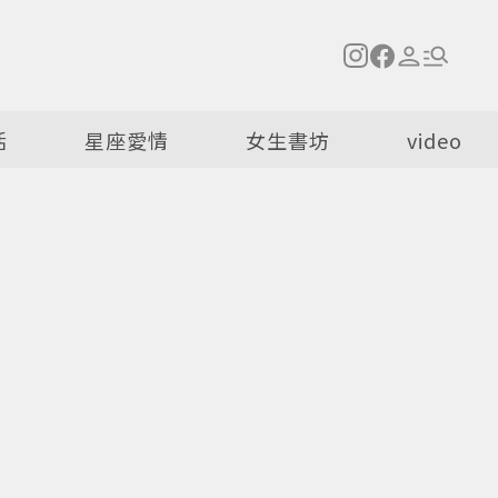
活
星座愛情
女生書坊
video