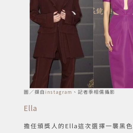
圖／擷自
instagram
、記者季相儒攝影
Ella
擔任頒獎人的Ella這次選擇一襲