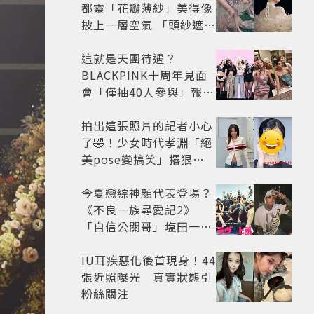
都靈「花瓣薄紗」美得像
披上一層空氣 「頭紗遮
面」玩出新花樣朦朧美感
太仙
這就是天團待遇？
BLACKPINK十周年見面
會「僅抽40人參與」報名
開始到截止僅9小時粉絲
怒了😡
拍出這張照片的記者小心
了🤣！少女時代孝淵「絕
美pose變搞笑」撂狠
話：把住址交出來
今夏戀綜神顏代表登場？
《不良一族尋愛記2》
「自信公關哥」塩田一馬
背景起底 街頭辣男翻身當
老闆
IU耳疾惡化後首現身！44
張近照曝光 真實狀態引
粉絲關注