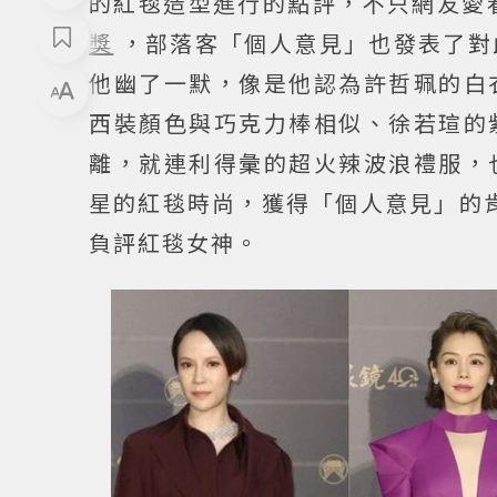
的紅毯造型進行的點評，不只網友愛
獎
，部落客「個人意見」也發表了對
他幽了一默，像是他認為許哲珮的白
西裝顏色與巧克力棒相似、徐若瑄的
離，就連利得彙的超火辣波浪禮服，
星的紅毯時尚，獲得「個人意見」的肯
負評紅毯女神。