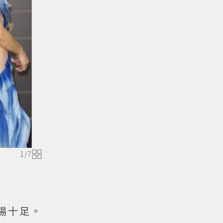
1
/
7
場十足。