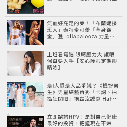
氣血好充足的美！「布蘭妮接
班人」泰特麥可蕾「全身鍍
金」登Lollapalooza 力量感
曲線身材美翻全場
PR
上班看電腦 眼睛壓力大 護眼
保單要入手【安心護眼定期眼
睛險】
是I人還是人品爭議？《機智醫
生》男星綜藝首秀「卡詞、拍
攝狂閉眼」挨轟沒誠意 Haha
揭私下拍攝真相
PR
立即諮詢HPV！是對自己健康
最好的投資，把握現在不嫌