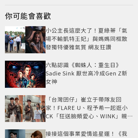
你可能會喜歡
小公主長這麼大了！夏綠蒂「氣
場不輸凱特王妃」與媽媽同框散
發獨特優雅氣質 網友狂讚
六點認識《蜘蛛人：重生日》
Sadie Sink 厭世高冷成Gen Z新
女神
「台灣囝仔」崔立于帶隊友回
家！FLARE U、程予希一起逛小
CK「狂送臉頰愛心、WINK」親曝
中山站私藏必逛名單
接接這個事業愛情追星運！《我