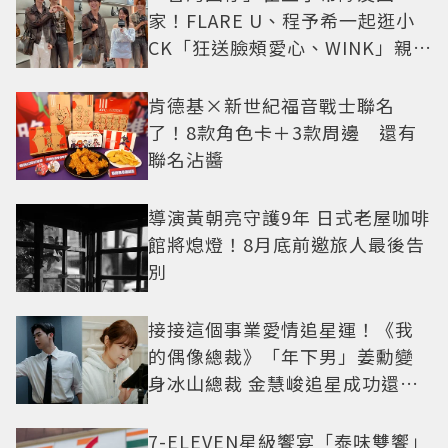
家！FLARE U、程予希一起逛小
CK「狂送臉頰愛心、WINK」親曝
中山站私藏必逛名單
肯德基×新世紀福音戰士聯名
了！8款角色卡＋3款周邊 還有
聯名沾醬
導演黃朝亮守護9年 日式老屋咖啡
館將熄燈！8月底前邀旅人最後告
別
接接這個事業愛情追星運！《我
的偶像總裁》「年下男」姜勳變
身冰山總裁 金慧峻追星成功還偶
遇愛情
7-ELEVEN星級饗宴「泰味雙饗」