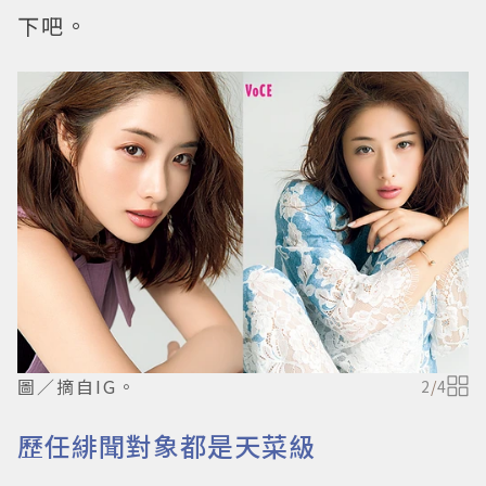
下吧。
圖／摘自IG。
2
/
4
歷任緋聞對象都是天菜級