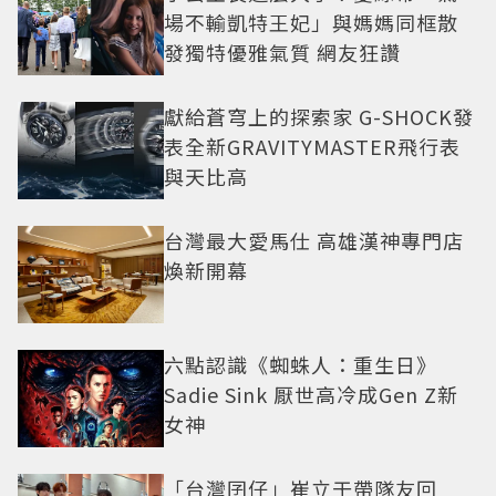
場不輸凱特王妃」與媽媽同框散
發獨特優雅氣質 網友狂讚
獻給蒼穹上的探索家 G-SHOCK發
表全新GRAVITYMASTER飛行表
與天比高
台灣最大愛馬仕 高雄漢神專門店
煥新開幕
六點認識《蜘蛛人：重生日》
Sadie Sink 厭世高冷成Gen Z新
女神
「台灣囝仔」崔立于帶隊友回