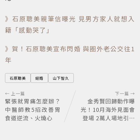
》石原聰美親筆信曝光 見男方家人就想入
籍「感動哭了」
》賀！石原聰美宣布閃婚 與圈外老公交往1
年
石原聰美
結婚
山下智久
← 上一篇
下一篇 →
緊張就胃痛怎麼辦？
金秀賢回歸動作曝
中醫師教5招改善胃
光！10月海外見面會
食道逆流、火燒心
登場 2萬人場地引關
注