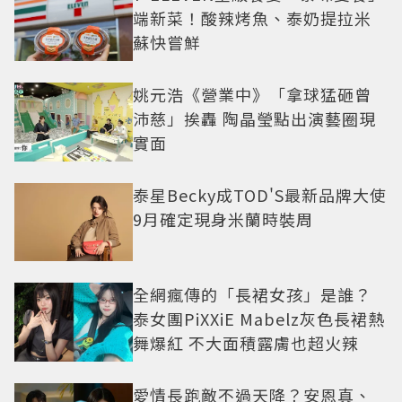
端新菜！酸辣烤魚、泰奶提拉米
蘇快嘗鮮
姚元浩《營業中》「拿球猛砸曾
沛慈」挨轟 陶晶瑩點出演藝圈現
實面
泰星Becky成TOD'S最新品牌大使
9月確定現身米蘭時裝周
全網瘋傳的「長裙女孩」是誰？
泰女團PiXXiE Mabelz灰色長裙熱
舞爆紅 不大面積露膚也超火辣
愛情長跑敵不過天降？安恩真、