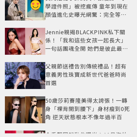
學證件照」被挖瘋傳 童年到現在
顏值進化史曝光網驚：完全等比
例長大
Jennie親揭BLACKPINK私下關
係！「我和這些女孩一起長大」
一句話團魂全開 她們是彼此最強
後盾
父親節送禮告別傳統禮品！超有
意義男性珠寶成新世代爸爸時尚
首選
50歲莎莉賽隆美得太誇張！一轉
身「裸背開到腰下」身材瘦到0死
角 逆天狀態根本不像年過半百
金秀賢回歸動作曝光！10月海外