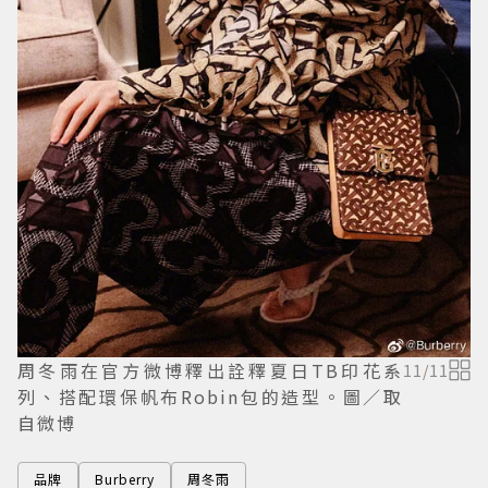
周冬雨在官方微博釋出詮釋夏日TB印花系
11
/
11
列、搭配環保帆布Robin包的造型。圖／取
自微博
品牌
Burberry
周冬雨