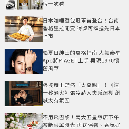
牌一次看
日本咖哩麵包冠軍首登台！台南
香格里拉開賣 得獎可頌搶先日本
上市
給夏日紳士的風格指南 人氣泰星
Apo將PIAGET上手 再現1970懷
舊風華
張凌赫王楚然「太會親」！《這
一秒過火》張凌赫人夫感爆棚 網
喊太有氛圍
不用飛巴黎！兩大五星飯店下午
茶新菜單曝光 再送保養、香氛好