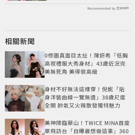
Recommended by
相關新聞
0修圖真面目太扯！陳妍希「低胸
高衩禮服大秀身材」43歲近況完
美無死角 美得很高級
身材不好無法這樣穿！倪妮「貼
身洋裝曲線一覽無遺」38歲尺度
全開 帥氣又火辣散發獨特魅力
美神降臨華山！TWICE MINA首度
單飛訪台「自曝最想做這事」360