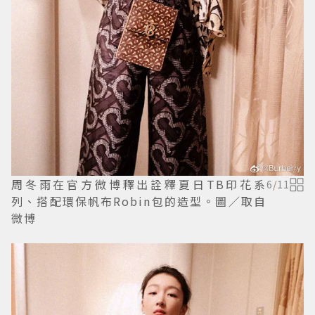
周冬雨在官方微博釋出詮釋夏日TB印花系
6
/
11
列、搭配環保帆布Robin包的造型。圖／取自
微博