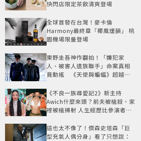
快閃店限定茶飲清爽登場
全球首發在台灣！麥卡倫
Harmony最終章「椰風煖韻」 桃
園機場限量登場
東野圭吾神作翻拍！「嫌犯家
人、被害人遺族聯手」命案真相
竟動搖 《天使與蝙蝠》超越懸
疑框架展開
《不良一族尋愛記2》新主持
Awich什麼來頭？前夫被槍殺、家
裡被槍掃射 人生經歷比參演者還
抓馬！
這也太不像了！傑森史塔森「巨
型充氣人偶分身」看了只想說：