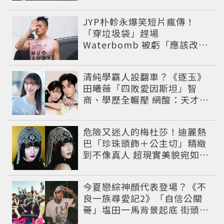
JYP朴軫永爆笑短片瘋傳！
「穿垃圾袋」趕場
Waterbomb 被虧「應該改名
JPG」
清純學霸人設翻車？《逐玉》
田曦薇「四敗愛因斯坦」智
商、學歷全輾壓 網酸：天才全
靠旁白
危險又迷人的梅杜莎！迪麗熱
巴「珍珠頭飾＋公主切」精緻
到不像真人 超現實美貌宛如神
女降臨
今夏戀綜神顏代表登場？《不
良一族尋愛記2》「自信公關
哥」塩田一馬背景起底 街頭辣
男翻身當老闆