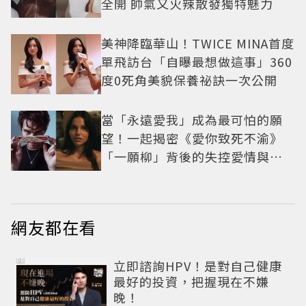
全開 帥氣又火辣散發獨特魅力
美神降臨華山！TWICE MINA首度
單飛訪台「自曝最想做這事」360
度0死角美貌保養祕訣一次公開
當「永遠愛我」成為最可怕的願
望！一起揭密《愛你致死不渝》
「一願柳」背後的失控愛情與爆
紅之路
網友都在看
PR
立即諮詢HPV！是對自己健康
最好的投資，把握現在不嫌
晚！