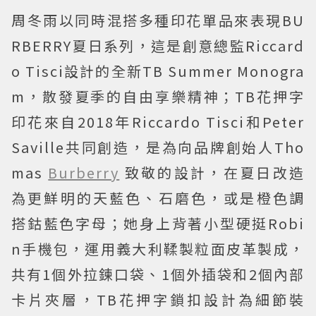
周冬雨以同時混搭多種印花單品來表現BU
RBERRY夏日系列，這是創意總監Riccard
o Tisci設計的全新TB Summer Monogra
m，散發夏季的自由享樂精神；TB花押字
印花來自2018年Riccardo Tisci和Peter
Saville共同創造，是為向品牌創始人Tho
mas
Burberry
致敬的設計，在夏日改造
為更鮮明的天藍色、石磨色，或是橙色調
搭鈷藍色字母；她身上背著小型硬挺Robi
n手機包，運用義大利鞣製粒面皮革製成，
共有1個外拉鍊口袋、1個外插袋和2個內部
卡片夾層，TB花押字鎖扣設計為細節裝