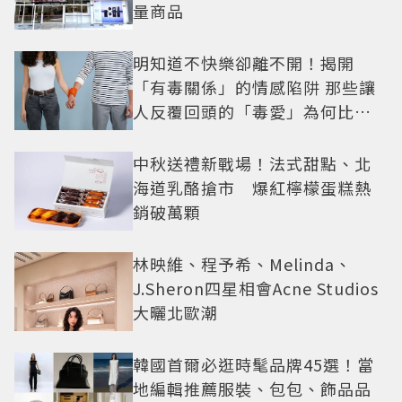
量商品
明知道不快樂卻離不開！揭開
「有毒關係」的情感陷阱 那些讓
人反覆回頭的「毒愛」為何比菸
還難戒？
中秋送禮新戰場！法式甜點、北
海道乳酪搶市 爆紅檸檬蛋糕熱
銷破萬顆
林映維、程予希、Melinda、
J.Sheron四星相會Acne Studios
大曬北歐潮
韓國首爾必逛時髦品牌45選！當
地編輯推薦服裝、包包、飾品品