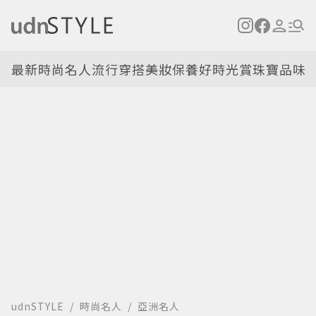
最新
時尚名人
流行穿搭
美妝保養
好時光
賞珠寶
品味
udnSTYLE
時尚名人
亞洲名人