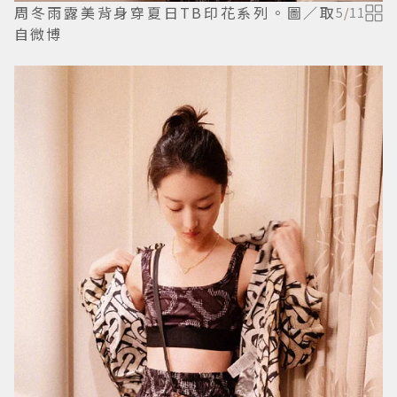
周冬雨露美背身穿夏日TB印花系列。圖／取
5
/
11
自微博