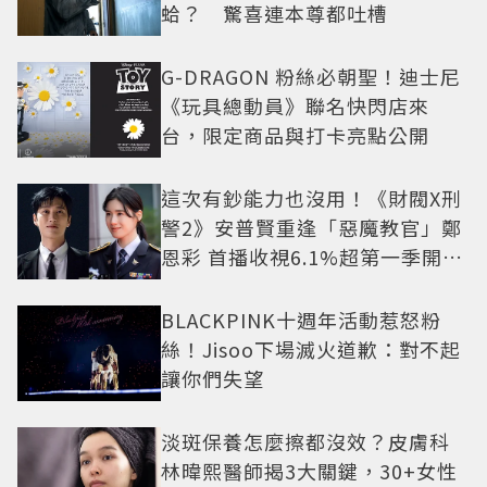
蛤？ 驚喜連本尊都吐槽
G-DRAGON 粉絲必朝聖！迪士尼
《玩具總動員》聯名快閃店來
台，限定商品與打卡亮點公開
這次有鈔能力也沒用！《財閥X刑
警2》安普賢重逢「惡魔教官」鄭
恩彩 首播收視6.1%超第一季開紅
盤
BLACKPINK十週年活動惹怒粉
絲！Jisoo下場滅火道歉：對不起
讓你們失望
淡斑保養怎麼擦都沒效？皮膚科
林暐熙醫師揭3大關鍵，30+女性