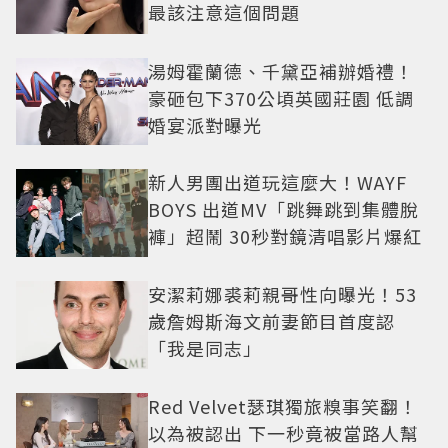
最該注意這個問題
湯姆霍蘭德、千黛亞補辦婚禮！
豪砸包下370公頃英國莊園 低調
婚宴派對曝光
新人男團出道玩這麼大！WAYF
BOYS 出道MV「跳舞跳到集體脫
褲」超鬧 30秒對鏡清唱影片爆紅
安潔莉娜裘莉親哥性向曝光！53
歲詹姆斯海文前妻節目首度認
「我是同志」
Red Velvet瑟琪獨旅糗事笑翻！
以為被認出 下一秒竟被當路人幫