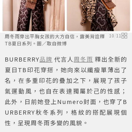
周冬雨穿出平胸女孩的大方自信，露美背詮釋
10
/
11
TB夏日系列。圖／取自微博
BURBERRY
品牌
代言人
周冬雨
釋出全新的
夏日TB印花穿搭，她向來以纖瘦單薄出了
名，在多重印花的疊加之下，展現了孩子
氣運動風，也自在表達獨屬於己的性感；
此外，日前她登上Numero封面，也穿了B
URBERRY秋冬系列，格紋的搭配展現個
性，呈現周冬雨多變的風貌。