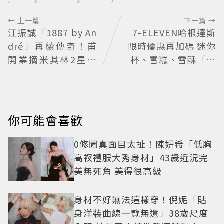
← 上一篇
下一篇 →
江振誠「1887 by An
7-ELEVEN哈根達斯
dré」再續傳奇！甫
限時優惠再加碼 迷你
開業摘米其林2星、
杯、雪糕、雪酥「買
年度開業大獎
10送13」
你可能會喜歡
0修圖真面目太扯！陳妍希「低胸
高衩禮服大秀身材」43歲近況完
美無死角 美得很高級
身材不好無法這樣穿！倪妮「貼
身洋裝曲線一覽無遺」38歲尺度