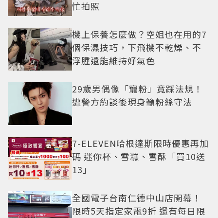
忙拍照
機上保養怎麼做？空姐也在用的7
個保濕技巧，下飛機不乾燥、不
浮腫還能維持好氣色
29歲男偶像「寵粉」竟踩法規！
遭警方約談後現身籲粉絲守法
7-ELEVEN哈根達斯限時優惠再加
碼 迷你杯、雪糕、雪酥「買10送
13」
全國電子台南仁德中山店開幕！
限時5天指定家電9折 還有每日限