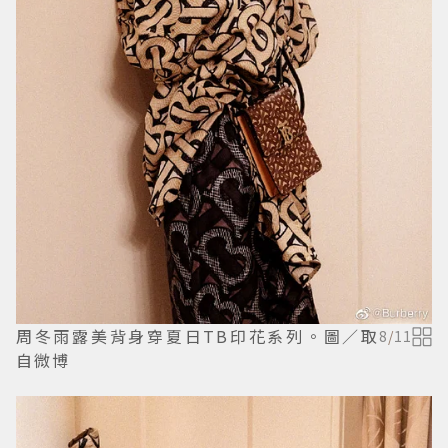
周冬雨露美背身穿夏日TB印花系列。圖／取
8
/
11
自微博