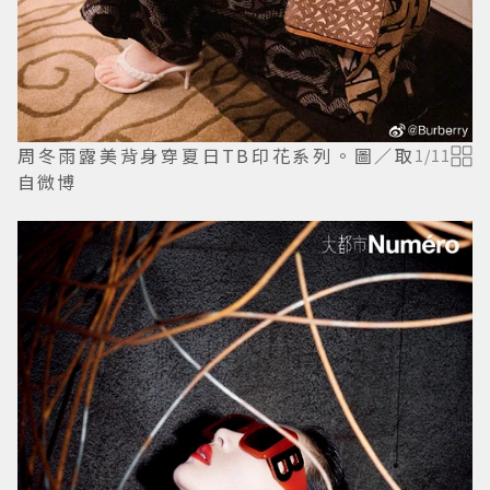
周冬雨露美背身穿夏日TB印花系列。圖／取
1
/
11
自微博