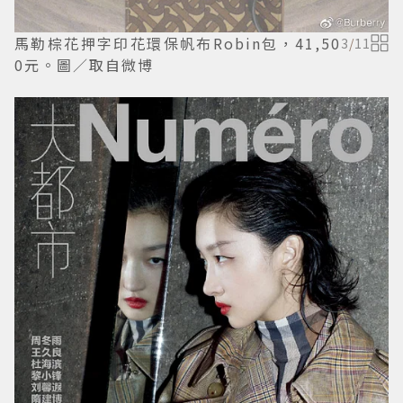
馬勒棕花押字印花環保帆布Robin包，41,50
3
/
11
0元。圖／取自微博