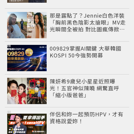
那是露點了？Jennie白色洋裝
「胸前黑色陰影太搶眼」MV走
光瞬間全被拍 對比圖瘋傳掀論
戰
PR
009829掌握AI關鍵 大華韓國
KOSPI 50今強勢開募
陳妍希9歲兒小星星近照曝
光！五官神似陳曉 網驚直呼
「縮小版爸爸」
PR
伴侶和妳一起預防HPV，才有
資格說愛妳！