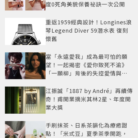
度0死角美貌保養祕訣一次公開
重返1959經典設計！Longines浪
琴Legend Diver 59潛水表 復刻
懷舊
當「永遠愛我」成為最可怕的願
望！一起揭密《愛你致死不渝》
「一願柳」背後的失控愛情與爆
紅之路
江振誠「1887 by André」再續傳
奇！甫開業摘米其林2星、年度開
業大獎
手刷抹茶、日系茶韻化為療癒甜
點！「米弎豆」夏季茶季開跑，