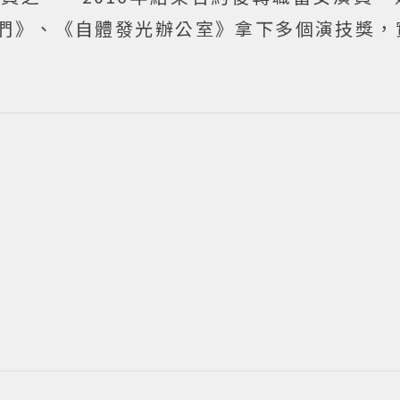
人們》、《自體發光辦公室》拿下多個演技獎，