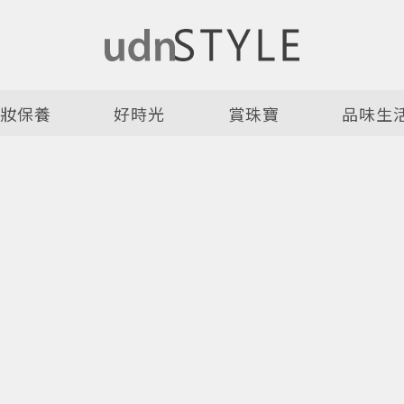
美妝保養
好時光
賞珠寶
品味生