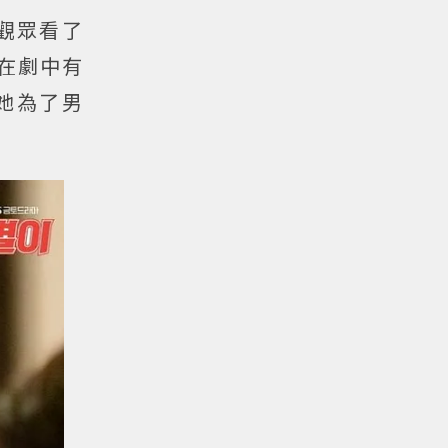
觀眾看了
在劇中有
她為了男