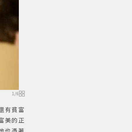
1
/
6
還有貧富
富美的正
，她也憑著