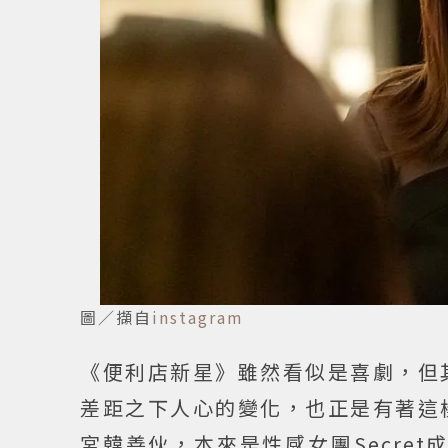
圖／擷自
instagram
《便利店新星》雖然看似是喜劇，但
差距之下人心的變化，也正是有著這
宮韓善伙，本來是性感女團Secre