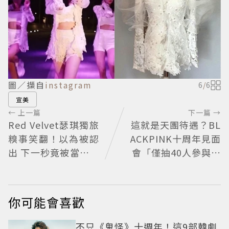
圖／擷自
instagram
6
/
6
宣美
← 上一篇
下一篇 →
Red Velvet瑟琪獨旅
這就是天團待遇？BL
糗事笑翻！以為被認
ACKPINK十周年見面
出 下一秒竟被當路人
會「僅抽40人參與」
幫忙拍照
報名開始到截止僅9
小時粉絲怒了😡
你可能會喜歡
不只《鬼怪》十週年！這9部韓劇