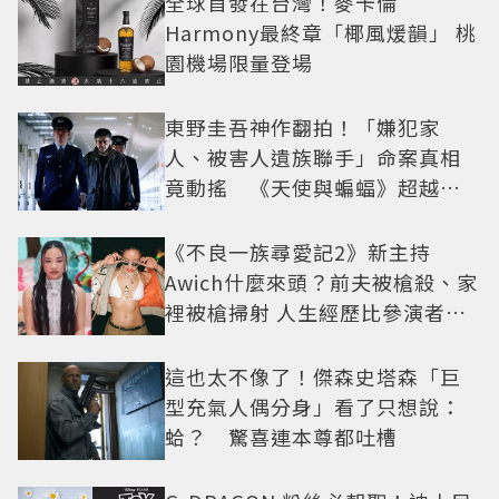
全球首發在台灣！麥卡倫
Harmony最終章「椰風煖韻」 桃
園機場限量登場
東野圭吾神作翻拍！「嫌犯家
人、被害人遺族聯手」命案真相
竟動搖 《天使與蝙蝠》超越懸
疑框架展開
《不良一族尋愛記2》新主持
Awich什麼來頭？前夫被槍殺、家
裡被槍掃射 人生經歷比參演者還
抓馬！
這也太不像了！傑森史塔森「巨
型充氣人偶分身」看了只想說：
蛤？ 驚喜連本尊都吐槽