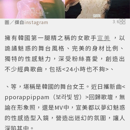
圖／擷自
instagram
3
/
6
擁有韓國第一腿精之稱的女歌手
宣美
，以
詭譎魅惑的舞台風格、完美的身材比例、
獨特的性感魅力，深受粉絲喜愛，創造出
不少經典歌曲，包括<24小時也不夠>、
、
等，堪稱是韓國的舞台女王。近日攜新曲<
pporappippam（보라빛 밤）>回歸歌壇，無
論在形象照，還是MV中，宣美都以夢幻魅惑
的性感造型入鏡，營造出迷幻的氛圍，讓人
深陷其中。