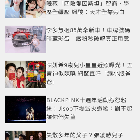
曦薇「四敗愛因斯坦」智商、學
歷全輾壓 網酸：天才全靠旁白
李多慧砸85萬牽新車！車牌號碼
暗藏彩蛋 鐵粉秒破解真正用意
陳妍希9歲兒小星星近照曝光！五
官神似陳曉 網驚直呼「縮小版爸
爸」
BLACKPINK十週年活動惹怒粉
絲！Jisoo下場滅火道歉：對不起
讓你們失望
失散多年的父子？張凌赫兒子