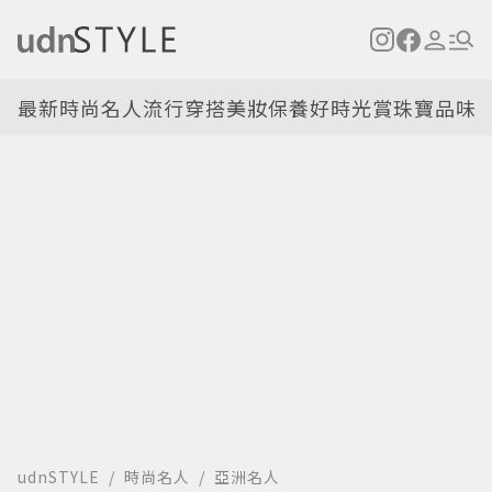
最新
時尚名人
流行穿搭
美妝保養
好時光
賞珠寶
品味
udnSTYLE
時尚名人
亞洲名人