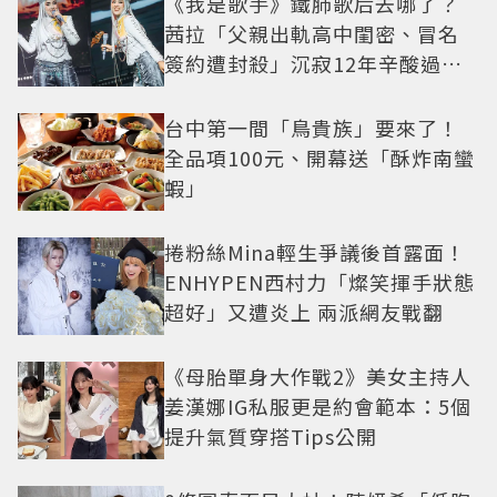
《我是歌手》鐵肺歌后去哪了？
茜拉「父親出軌高中閨密、冒名
簽約遭封殺」沉寂12年辛酸過往
曝光
台中第一間「鳥貴族」要來了！
全品項100元、開幕送「酥炸南蠻
蝦」
捲粉絲Mina輕生爭議後首露面！
ENHYPEN西村力「燦笑揮手狀態
超好」又遭炎上 兩派網友戰翻
《母胎單身大作戰2》美女主持人
姜漢娜IG私服更是約會範本：5個
提升氣質穿搭Tips公開