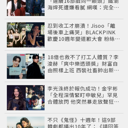
「連續16部戲同一顆頭」鐵瀏
海焊死遭嫌看膩 網嘆：完全分
不出角色
忍到收工才崩潰！Jisoo「離
場後車上痛哭」BLACKPINK
歡慶10週年變道歉大會 粉絲看
了超心疼
18億也救不了打工人體質？李
浚赫「爽中樂透頭獎」財富自
由照樣上班 西裝社畜帥出新高
度
李光洙終於報仇成功！金宇彬
「全程深情緊盯申敏兒」罕見
合體放閃 他突然暴走放聲狂吼
笑翻全場
不只《鬼怪》十週年！這9部
韓劇都播出10年了：《請回答