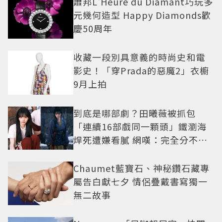
蕭邦L'Heure du Diamant巧玩多
元幾何造型 Happy Diamonds歡
慶50周年
收藏一段別具意義的時尚史和電
影史！「穿Prada的惡魔2」衣櫥
9月上拍
到底是哪部劇？田曦薇被抓包
「連續16部戲同一顆頭」鐵瀏海
焊死遭嫌看膩 網嘆：完全分不出
角色
Chaumet藍寶石、神秘鑽石藏專
屬告白獻七夕 情侶疊戴書寫獨一
無二故事