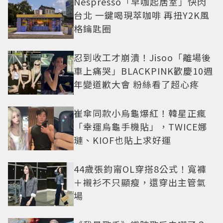
Nespresso「早咖起居室」快閃
台北 一鍵喝現萃咖啡 再扭Y2K風
格鑰匙圈
忍到收工才崩潰！Jisoo「離場後
車上痛哭」BLACKPINK歡慶10週
年變道歉大會 粉絲看了超心疼
崔傘同款小烏龜爆紅！韓星正瘋
「幸運烏龜手機貼」，TWICE娜
璉、KIOF也貼上求好運
44歲張鈞甯OL穿搭8公式！寬褲
＋襯衫不只顯瘦，還穿出主管氣
場