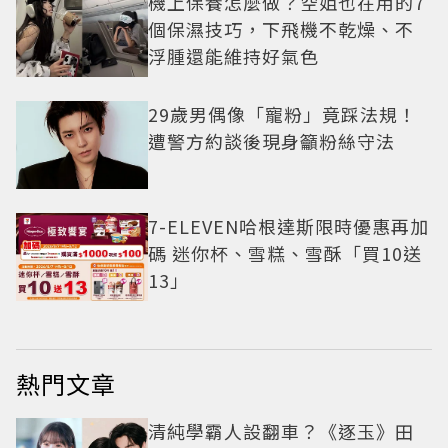
機上保養怎麼做？空姐也在用的7
個保濕技巧，下飛機不乾燥、不
浮腫還能維持好氣色
29歲男偶像「寵粉」竟踩法規！
遭警方約談後現身籲粉絲守法
7-ELEVEN哈根達斯限時優惠再加
碼 迷你杯、雪糕、雪酥「買10送
13」
熱門文章
清純學霸人設翻車？《逐玉》田