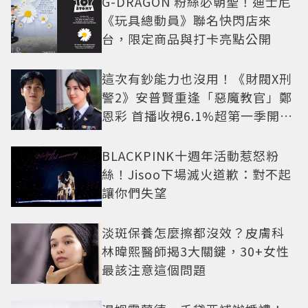
G-DRAGON 粉絲必朝聖！迪士尼
《玩具總動員》聯名快閃店來
台，限定商品與打卡亮點公開
這次有鈔能力也沒用！《財閥X刑
警2》安普賢重逢「惡魔教官」鄭
恩彩 首播收視6.1%超第一季開紅
盤
BLACKPINK十週年活動惹怒粉
絲！Jisoo下場滅火道歉：對不起
讓你們失望
淡斑保養怎麼擦都沒效？皮膚科
林暐熙醫師揭3大關鍵，30+女性
最該注意這個問題