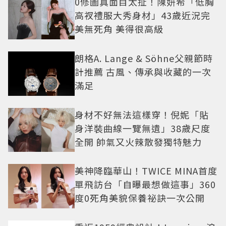
0修圖真面目太扯！陳妍希「低胸
高衩禮服大秀身材」43歲近況完
美無死角 美得很高級
朗格A. Lange & Söhne父親節時
計推薦 古風、傳承與收藏的一次
滿足
身材不好無法這樣穿！倪妮「貼
身洋裝曲線一覽無遺」38歲尺度
全開 帥氣又火辣散發獨特魅力
美神降臨華山！TWICE MINA首度
單飛訪台「自曝最想做這事」360
度0死角美貌保養祕訣一次公開