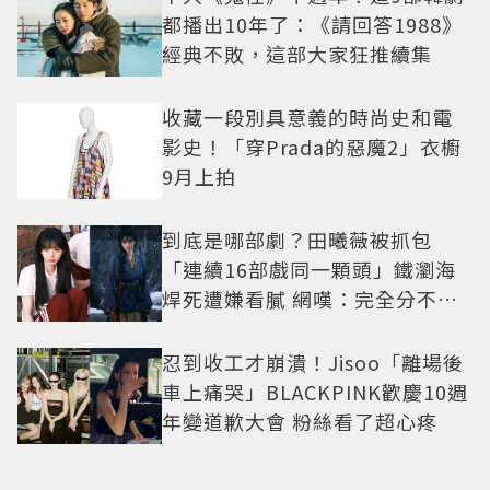
都播出10年了：《請回答1988》
經典不敗，這部大家狂推續集
收藏一段別具意義的時尚史和電
影史！「穿Prada的惡魔2」衣櫥
9月上拍
到底是哪部劇？田曦薇被抓包
「連續16部戲同一顆頭」鐵瀏海
焊死遭嫌看膩 網嘆：完全分不出
角色
忍到收工才崩潰！Jisoo「離場後
車上痛哭」BLACKPINK歡慶10週
年變道歉大會 粉絲看了超心疼