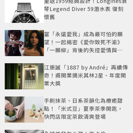
重返1959經典設計！Longines浪
琴Legend Diver 59潛水表 復刻
懷舊
當「永遠愛我」成為最可怕的願
望！一起揭密《愛你致死不渝》
「一願柳」背後的失控愛情與爆
紅之路
江振誠「1887 by André」再續傳
奇！甫開業摘米其林2星、年度開
業大獎
手刷抹茶、日系茶韻化為療癒甜
點！「米弎豆」夏季茶季開跑，
快閃店限定茶飲清爽登場