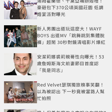
湯姆霍蘭德、千黛亞補辦婚禮！
豪砸包下370公頃英國莊園 低調
婚宴派對曝光
新人男團出道玩這麼大！WAYF
BOYS 出道MV「跳舞跳到集體脫
褲」超鬧 30秒對鏡清唱影片爆紅
安潔莉娜裘莉親哥性向曝光！53
歲詹姆斯海文前妻節目首度認
「我是同志」
Red Velvet瑟琪獨旅糗事笑翻！
以為被認出 下一秒竟被當路人幫
忙拍照