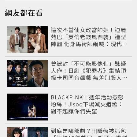
網友都在看
這次不當仙女改當帥姐！迪麗
熱巴「英倫老錢風西裝」造型
帥翻 化身馬術師網喊：現代版
李長歌
曾被封「不可能影像化」懸疑
大作！日劇《犯罪者》集結頂
級卡司同台飆戲 無差別殺人案
捲出政商黑幕
BLACKPINK十週年活動惹怒
粉絲！Jisoo下場滅火道歉：
對不起讓你們失望
到底是哪部劇？田曦薇被抓包