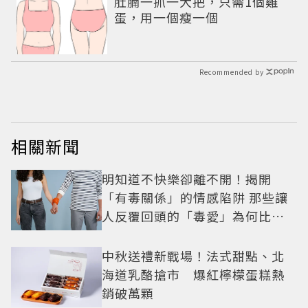
肚腩一抓一大把，只需1個雞
蛋，用一個瘦一個
Recommended by
相關新聞
明知道不快樂卻離不開！揭開
「有毒關係」的情感陷阱 那些讓
人反覆回頭的「毒愛」為何比菸
還難戒？
中秋送禮新戰場！法式甜點、北
海道乳酪搶市 爆紅檸檬蛋糕熱
銷破萬顆