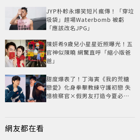
JYP朴軫永爆笑短片瘋傳！「穿垃
圾袋」趕場Waterbomb 被虧
「應該改名JPG」
陳妍希9歲兒小星星近照曝光！五
官神似陳曉 網驚直呼「縮小版爸
爸」
甜度爆表了！丁海寅《我的荒糖
戀愛》化身拳擊教練守護初戀 失
憶檢察官×假男友打造今夏必看
小甜劇
網友都在看