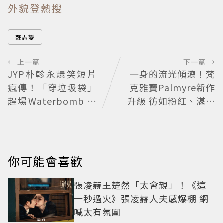
外貌登熱搜
蘇志燮
← 上一篇
下一篇 →
JYP朴軫永爆笑短片
一身的流光傾瀉！梵
瘋傳！「穿垃圾袋」
克雅寶Palmyre新作
趕場Waterbomb 被
升級 彷如粉紅、湛藍
虧「應該改名JPG」
的鑽石瀑布
你可能會喜歡
張凌赫王楚然「太會親」！《這
一秒過火》張凌赫人夫感爆棚 網
喊太有氛圍