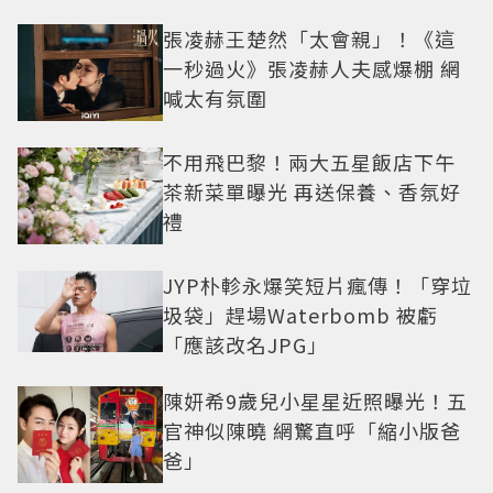
張凌赫王楚然「太會親」！《這
一秒過火》張凌赫人夫感爆棚 網
喊太有氛圍
不用飛巴黎！兩大五星飯店下午
茶新菜單曝光 再送保養、香氛好
禮
JYP朴軫永爆笑短片瘋傳！「穿垃
圾袋」趕場Waterbomb 被虧
「應該改名JPG」
陳妍希9歲兒小星星近照曝光！五
官神似陳曉 網驚直呼「縮小版爸
爸」