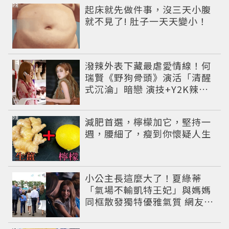
PR
起床就先做件事，沒三天小腹
就不見了! 肚子一天天變小！
潑辣外表下藏最虐愛情線！何
瑞賢《野狗骨頭》演活「清醒
式沉淪」暗戀 演技+Y2K辣妹
造型雙出圈
PR
減肥首選，檸檬加它，堅持一
週，腰細了，瘦到你懷疑人生
小公主長這麼大了！夏綠蒂
「氣場不輸凱特王妃」與媽媽
同框散發獨特優雅氣質 網友狂
讚