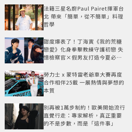
法籍三星名廚Paul Pairet揮軍台
北 帶來「簡單，從不簡單」料理
哲學
甜度爆表了！丁海寅《我的荒糖
戀愛》化身拳擊教練守護初戀 失
憶檢察官×假男友打造今夏必看
小甜劇
勞力士 x 蒙特雷老爺車大賽再度
合作相伴25載 一展熱情與夢想的
本質
別再被1萬步制約！歐美開始流行
直覺行走：專家解析，真正重要
的不是步數，而是「這件事」