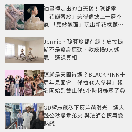
油畫裡走出的白天鵝！陳都靈
「花瓣薄紗」美得像披上一層空
氣 「頭紗遮面」玩出新花樣朦朧
美感太仙
Jennie、孫藝珍都在練！皮拉提
斯不是瘦身運動，教練揭9大迷
思、選課真相
這就是天團待遇？BLACKPINK十
周年見面會「僅抽40人參與」報
名開始到截止僅9小時粉絲怒了😡
GD權志龍私下反差萌曝光！遇大
聲公秒變乖弟弟 與法師合照再掀
熱議