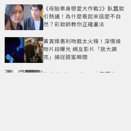
《母胎單身戀愛大作戰2》臥蠶妝
引熱議！為什麼看起來這麼不自
然？彩妝師教你正確畫法
黃寅燁惠利吻戲太火辣！深情接
吻片段曝光 網友影片「放大調
亮」捕捉甜蜜瞬間
Only in Hong Kong｜東西交
融，新舊並存 ｜摺疊城市-香港
不只月餅！「酥炸軟殼蟹＋蟹黃
醬」、「特調肉品＋調味鹽」中
秋送創意