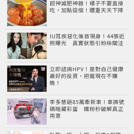
PR
超神減肥神器！橘子不要直接
吃，加點這個！體重天天下降
IU耳疾惡化後首現身！44張近
照曝光 真實狀態引粉絲關注
PR
立即諮詢HPV！是對自己健康
最好的投資，把握現在不嫌
晚！
李多慧砸85萬牽新車！車牌號
碼暗藏彩蛋 鐵粉秒破解真正
用意
PR