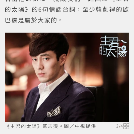
的太陽》的6句情話台詞，至少韓劇裡的歐
巴還是屬於大家的。
《主君的太陽》蘇志燮。圖／中視提供
3
/
4