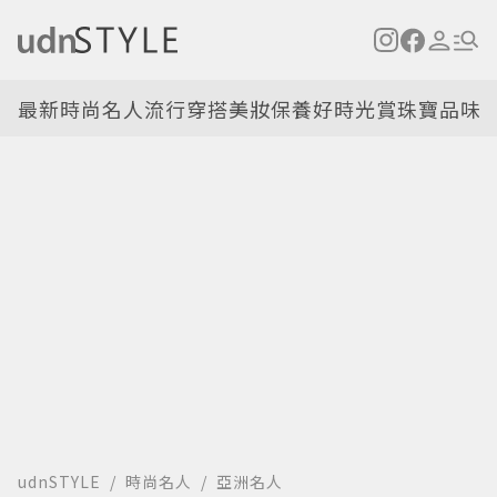
最新
時尚名人
流行穿搭
美妝保養
好時光
賞珠寶
品味
udnSTYLE
時尚名人
亞洲名人