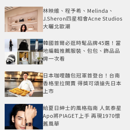
林映維、程予希、Melinda、
J.Sheron四星相會Acne Studios
大曬北歐潮
韓國首爾必逛時髦品牌45選！當
地編輯推薦服裝、包包、飾品品
牌一次看
日本咖哩麵包冠軍首登台！台南
香格里拉開賣 得獎可頌搶先日本
上市
給夏日紳士的風格指南 人氣泰星
Apo將PIAGET上手 再現1970懷
舊風華