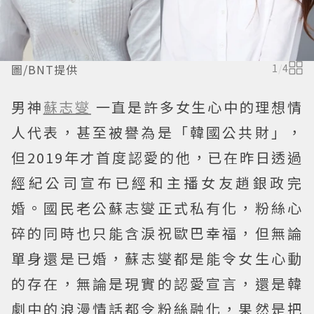
圖/BNT提供
1
/
4
男神
蘇志燮
一直是許多女生心中的理想情
人代表，甚至被譽為是「韓國公共財」，
但2019年才首度認愛的他，已在昨日透過
經紀公司宣布已經和主播女友趙銀政完
婚。國民老公蘇志燮正式私有化，粉絲心
碎的同時也只能含淚祝歐巴幸福，但無論
單身還是已婚，蘇志燮都是能令女生心動
的存在，無論是現實的認愛宣言，還是韓
劇中的浪漫情話都令粉絲融化，果然是把