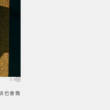
5
/
9
該也會擔