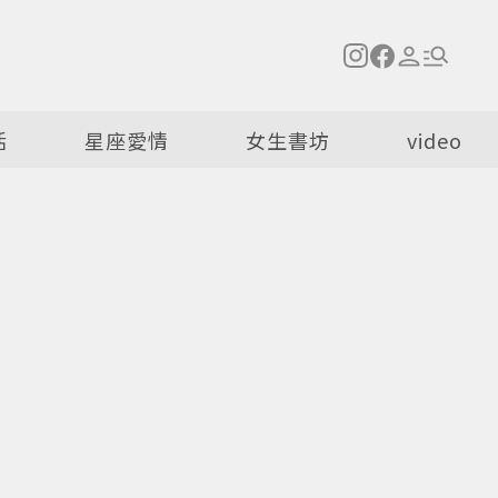
活
星座愛情
女生書坊
video