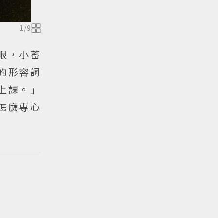
1
/
9
眼，小蓄
的形容詞
上課。」
怎麼專心