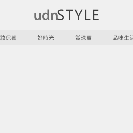
美妝保養
好時光
賞珠寶
品味生