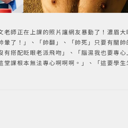
文老師正在上課的照片讓網友暴動了！濃眉大
帥暈了！」、「帥翻」、「帥死」只要有關帥
沒有搭配眨眼老派飛吻」、「腦濕我也要專心
這堂課根本無法專心啊啊啊。」、「這要學生