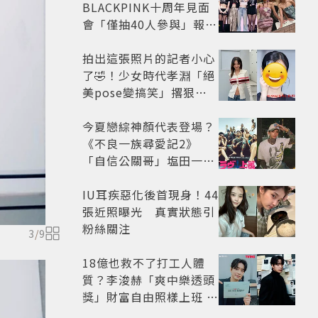
BLACKPINK十周年見面
會「僅抽40人參與」報名
開始到截止僅9小時粉絲
怒了😡
拍出這張照片的記者小心
了🤣！少女時代孝淵「絕
美pose變搞笑」撂狠
話：把住址交出來
今夏戀綜神顏代表登場？
《不良一族尋愛記2》
「自信公關哥」塩田一馬
背景起底 街頭辣男翻身當
老闆
IU耳疾惡化後首現身！44
張近照曝光 真實狀態引
粉絲關注
3
/
9
18億也救不了打工人體
質？李浚赫「爽中樂透頭
獎」財富自由照樣上班 西
裝社畜帥出新高度