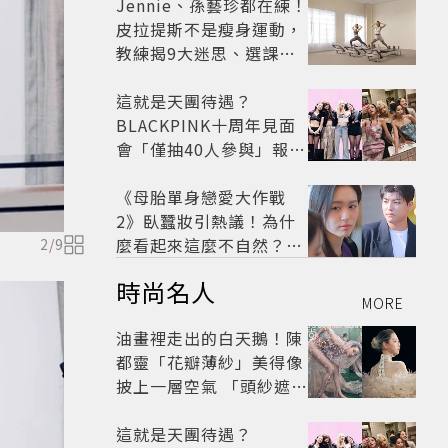
太仙
Jennie、孫藝珍都在練！
皮拉提斯不是瘦身運動，
教練揭9大迷思、選課真
相
這就是天團待遇？
BLACKPINK十周年見面
會「僅抽40人參與」報名
開始到截止僅9小時粉絲
怒了😡
《母胎單身戀愛大作戰
2》臥蠶妝引熱議！為什
麼看起來這麼不自然？彩
2
/
9
妝師教你正確畫法
時尚名人
MORE
油畫裡走出的白天鵝！陳
都靈「花瓣薄紗」美得像
披上一層空氣 「頭紗遮
面」玩出新花樣朦朧美感
太仙
這就是天團待遇？