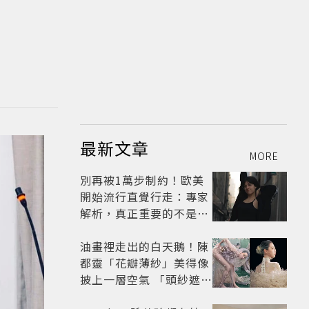
最新文章
MORE
別再被1萬步制約！歐美
開始流行直覺行走：專家
解析，真正重要的不是步
數，而是「這件事」
油畫裡走出的白天鵝！陳
都靈「花瓣薄紗」美得像
披上一層空氣 「頭紗遮
面」玩出新花樣朦朧美感