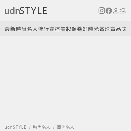
最新
時尚名人
流行穿搭
美妝保養
好時光
賞珠寶
品味
udnSTYLE
時尚名人
亞洲名人