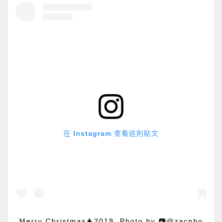
在 Instagram 查看這則貼文
Merry Christmas🎄2019 Photo by 📷@zacpho