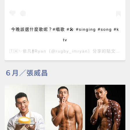
今晚該選什麼歌呢？#唱歌 #🎤 #singing #song #k
tv
🇹🇼✨依凡🚹Ryan
（@rugby_imryan）分享的貼文 於
PS
６月／張威昌