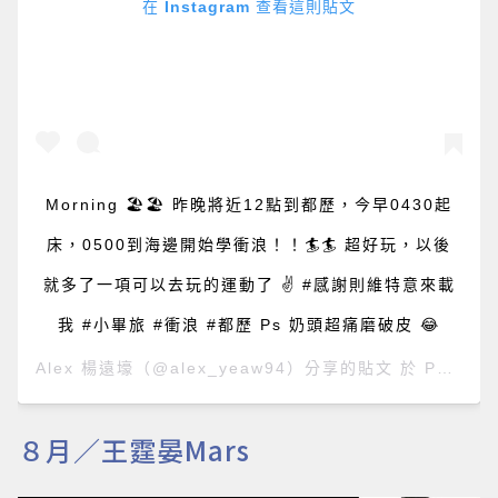
在 Instagram 查看這則貼文
Morning 🏖️🏖️ 昨晚將近12點到都歷，今早0430起
床，0500到海邊開始學衝浪！！🏄🏄 超好玩，以後
就多了一項可以去玩的運動了 ✌️ #感謝則維特意來載
我 #小畢旅 #衝浪 #都歷 Ps 奶頭超痛磨破皮 😂
Alex 楊遠壕
（@alex_yeaw94）分享的貼文 於
PDT 2018 年 8月 月 19 日 下午 6:43
８月／王霆晏Mars