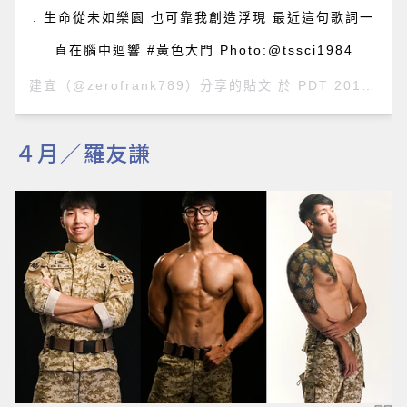
. 生命從未如樂園 也可靠我創造浮現 最近這句歌詞一
直在腦中迴響 #黃色大門 Photo:@tssci1984
建宜
（@zerofrank789）分享的貼文 於
PDT 2018 年 10月 月 20 日 上午 1:13
４月／羅友謙