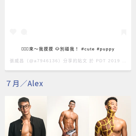
👨🏽‍⚕️來～我摸摸 🐶別碰我！ #cute #puppy
張威昌
（@a7946136）分享的貼文 於
PDT 2019 年 3月 月 28 日 上午 2:04
７月／Alex