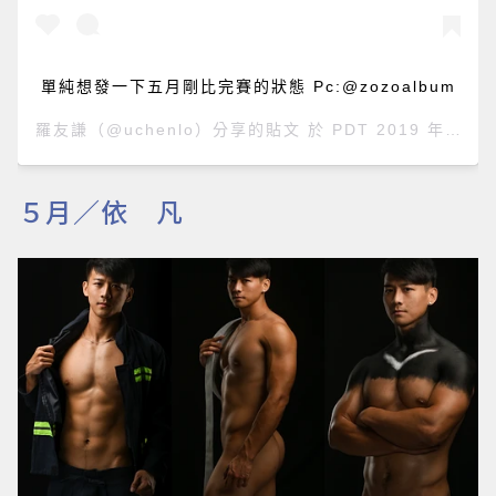
單純想發一下五月剛比完賽的狀態 Pc:@zozoalbum
羅友謙
（@uchenlo）分享的貼文 於
PDT 2019 年 7月 月 1 日 上午 4:04
５月／依 凡