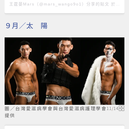
王霆晏Mars
（@mars_wango9o1）分享的貼文 於
PST
９月／太 陽
圖／台灣愛滋病學會與台灣愛滋病護理學會
11
/
14
提供