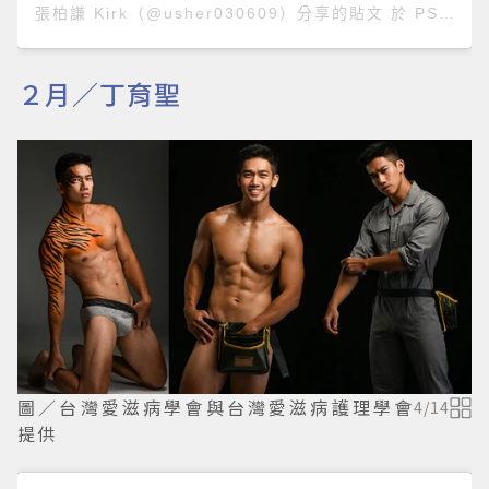
張柏謙 Kirk
（@usher030609）分享的貼文 於
PST 2019 年 1月 月 29 日 上午 5:57
２月／丁育聖
圖／台灣愛滋病學會與台灣愛滋病護理學會
4
/
14
提供