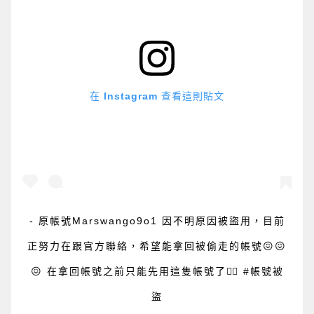
在 Instagram 查看這則貼文
- 原帳號Marswango9o1 因不明原因被盜用，目前
正努力在跟官方聯絡，希望能拿回被偷走的帳號😖😖
😖 在拿回帳號之前只能先用這隻帳號了🤦‍♂️ #帳號被
盜