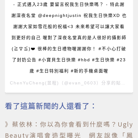
- 正式邁入23歲 要留言祝我生日快樂嗎？ - 特此謝
謝深夜名堂 @deepnightjustin 祝我生日快樂XD 也
謝謝大家如雪花般的祝福<3 未來希望可以讓大家看
到更好的自己 喔對了深夜名堂真的是人很好的攝影師
(≧∇≦)❤️ 很棒的生日禮物喔謝謝你！ #不小心打破
了封奶公告 #小寶貝生日快樂 #hbd #生日快樂 #23
歲 #生日特別福利 #新的手機桌面喔
ChenYuCheng(昱程)
（@evan_0603）分享的貼文 於
P
看了這篇新聞的人還看了：
》蔡依林：你以為你會看到什麼嗎？Ugly
Beauty演唱會造型曝光 網友說像「鳳