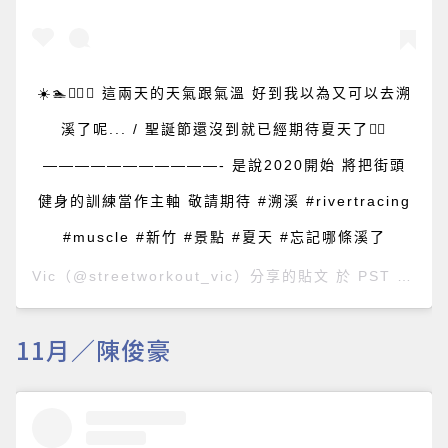
☀️🏊🧗‍♂️⛰️ 這兩天的天氣跟氣溫 好到我以為又可以去溯
溪了呢... / 聖誕節還沒到就已經期待夏天了🤦‍♂️
———————————- 是說2020開始 將把街頭
健身的訓練當作主軸 敬請期待 #溯溪 #rivertracing
#muscle #新竹 #景點 #夏天 #忘記哪條溪了
Vic
（@streetworkout_vic）分享的貼文 於
PST 2019 年 12月 月 15 日 下午 10:10
11月／陳俊豪