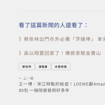
看了這篇新聞的人還看了：
》蔡依林出門在外必備「牙線棒」 拿
》高以翔要回家了！傳將安眠金寶山
蔡依林
演唱會
冰雪奇緣
← 上一篇
王一博、宋江時髦的秘密！LOEWE獻Amazo
80包 一咖陪爸爸用好多年