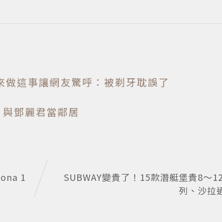
來做這事讓網友驚呼：被剃牙耽誤了
 與鄧麗君當鄰居
na 1
SUBWAY變貴了！15款潛艇堡貴8～1
列、沙拉