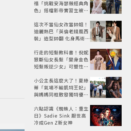
禧「挑戰安海瑟薇經典角
色」搭檔影帝實習生被
嘲：看截圖就感受到演技
這次不當仙女改當帥姐！
迪麗熱巴「英倫老錢風西
裝」造型帥翻 化身馬術師
網喊：現代版李長歌
行走的短髮教科書！倪妮
狠斷仙女長髮「變身金色
短髮叛逆少女」可塑性超
強 帥氣、優雅自由切換
小公主長這麼大了！夏綠
蒂「氣場不輸凱特王妃」
與媽媽同框散發獨特優雅
氣質 網友狂讚
六點認識《蜘蛛人：重生
日》Sadie Sink 厭世高
冷成Gen Z新女神