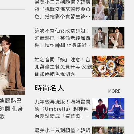
最美小三只剩顏值？韓韶
禧「挑戰安海瑟薇經典角
色」搭檔影帝實習生被
嘲：看截圖就感受到演技
這次不當仙女改當帥姐！
迪麗熱巴「英倫老錢風西
裝」造型帥翻 化身馬術師
網喊：現代版李長歌
姓名音同「鮪」注意！台
北萬豪主餐免費升等 父親
節加碼鮪魚現切秀
時尚名人
MORE
迪麗熱巴
九年後再洗版！湯姆霍蘭
帥翻 化身
德〈Umbrella〉封神舞
台差點變成「這首歌」 造
歌
型彩蛋、暖心故事一次公
開
最美小三只剩顏值？韓韶