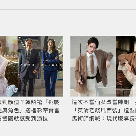
只剩顏值？韓韶禧「挑戰
這次不當仙女改當帥姐！
經典角色」搭檔影帝實習
「英倫老錢風西裝」造型
看截圖就感受到演技
馬術師網喊：現代版李長