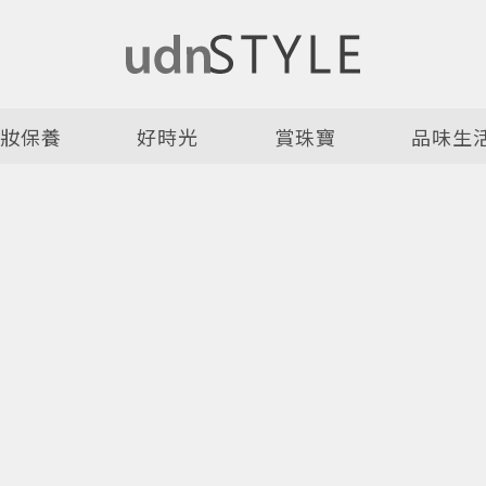
美妝保養
好時光
賞珠寶
品味生