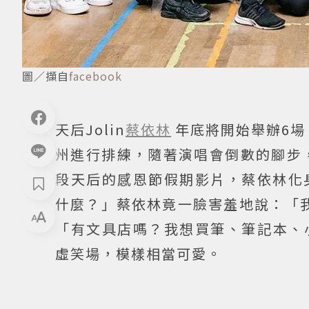
圖／擷自
facebook
天后Jolin
蔡依林
年底將開始舉辦6場「U
州進行排練，隨著演唱會倒數的腳步，
段天后的感恩節假期影片，蔡依林化
什麼？」蔡依林竟一臉害羞地說：「我
「有文具店嗎？我想買筆、筆記本、小
虛笑場，模樣相當可愛。