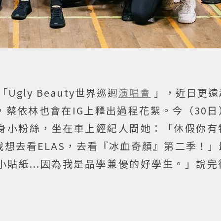
gly Beauty世界巡迴
演唱會
」，近日更遠
蔡依林也會在IG上釋出過程花絮。今（30日
身小粉絲，坐在車上經紀人問她：「休假你有
想去看ELAS，去看『冰血奇顏』第二季！」
貼紙...因為我是品學兼優的好學生。」說完