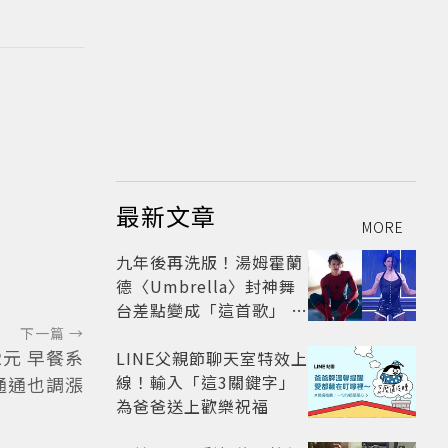
最新文章
MORE
九年後再洗版！湯姆霍蘭
德〈Umbrella〉封神舞
台差點變成「這首歌」 造
型彩蛋、暖心故事一次公
下一篇 →
2元 早餐系
開
LINE父親節聊天室特效上
線！輸入「這3關鍵字」
通通也調漲
為爸爸送上歡樂祝福