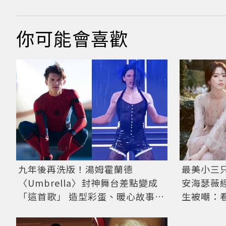
你可能會喜歡
九年後再洗版！湯姆霍蘭德
最美小三
〈Umbrella〉封神舞台差點變成
安海瑟薇
「這首歌」 造型彩蛋、暖心故事一
生被嘲：
次公開