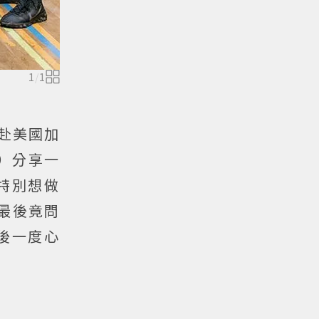
1
/
1
赴美國加
）分享一
特別想做
最後竟問
後一度心