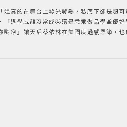
「姐真的在舞台上發光發熱，私底下卻是超可
、「逃學威龍沒當成🤣還是乖乖做品學兼優好
你哟😘」讓天后蔡依林在美國度過感恩節，也