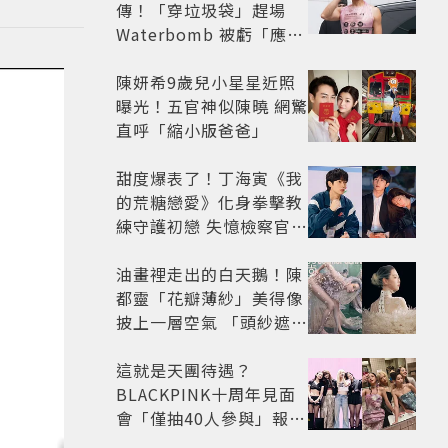
傳！「穿垃圾袋」趕場
Waterbomb 被虧「應該
改名JPG」
陳妍希9歲兒小星星近照
曝光！五官神似陳曉 網驚
直呼「縮小版爸爸」
甜度爆表了！丁海寅《我
的荒糖戀愛》化身拳擊教
練守護初戀 失憶檢察官×
假男友打造今夏必看小甜
劇
油畫裡走出的白天鵝！陳
都靈「花瓣薄紗」美得像
披上一層空氣 「頭紗遮
面」玩出新花樣朦朧美感
太仙
這就是天團待遇？
BLACKPINK十周年見面
會「僅抽40人參與」報名
開始到截止僅9小時粉絲