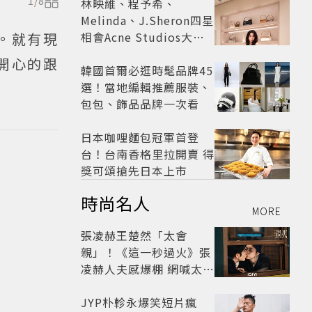
1
/
8
林映維、程予希、
Melinda、J.Sheron四星
。就有現
相會Acne Studios大曬
北歐潮
開心的跟
韓國首爾必逛時髦品牌45
選！當地編輯推薦服裝、
包包、飾品品牌一次看
日本咖哩麵包冠軍首登
台！台南香格里拉開賣 得
獎可頌搶先日本上市
時尚名人
MORE
張凌赫王楚然「太會
親」！《這一秒過火》張
凌赫人夫感爆棚 網喊太有
氛圍
JYP朴軫永爆笑短片瘋