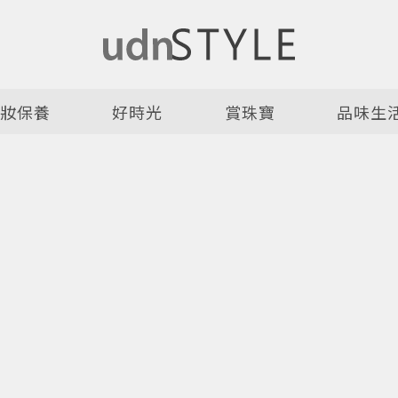
美妝保養
好時光
賞珠寶
品味生