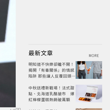
最新文章
MORE
明知道不快樂卻離不開！
揭開「有毒關係」的情感
陷阱 那些讓人反覆回頭的
「毒愛」為何比菸還難
戒？
中秋送禮新戰場！法式甜
點、北海道乳酪搶市 爆
紅檸檬蛋糕熱銷破萬顆