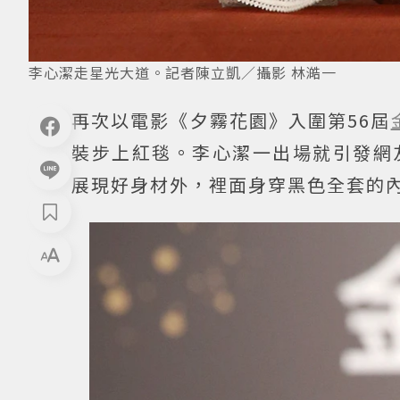
李心潔走星光大道。記者陳立凱／攝影 林澔一
再次以電影《夕霧花園》入圍第56屆
裝步上紅毯。李心潔一出場就引發網
展現好身材外，裡面身穿黑色全套的