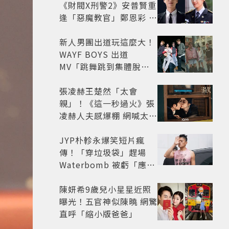
《財閥X刑警2》安普賢重
逢「惡魔教官」鄭恩彩 首
播收視6.1%超第一季開
紅盤
新人男團出道玩這麼大！
WAYF BOYS 出道
MV「跳舞跳到集體脫
褲」超鬧 30秒對鏡清唱
影片爆紅
張凌赫王楚然「太會
親」！《這一秒過火》張
凌赫人夫感爆棚 網喊太有
氛圍
JYP朴軫永爆笑短片瘋
傳！「穿垃圾袋」趕場
Waterbomb 被虧「應該
改名JPG」
陳妍希9歲兒小星星近照
曝光！五官神似陳曉 網驚
直呼「縮小版爸爸」