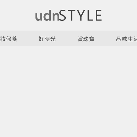
美妝保養
好時光
賞珠寶
品味生