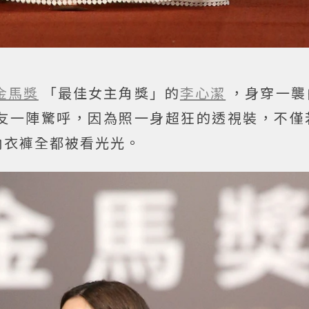
金馬獎
「最佳女主角獎」的
李心潔
，身穿一襲
友一陣驚呼，因為照一身超狂的透視裝，不僅
內衣褲全都被看光光。