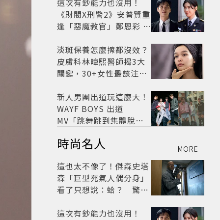
這次有鈔能力也沒用！
《財閥X刑警2》安普賢重
逢「惡魔教官」鄭恩彩 首
播收視6.1%超第一季開
紅盤
淡斑保養怎麼擦都沒效？
皮膚科林暐熙醫師揭3大
關鍵，30+女性最該注意
這個問題
新人男團出道玩這麼大！
WAYF BOYS 出道
MV「跳舞跳到集體脫
褲」超鬧 30秒對鏡清唱
時尚名人
影片爆紅
MORE
這也太不像了！傑森史塔
森「巨型充氣人偶分身」
看了只想說：蛤？ 驚喜
連本尊都吐槽
這次有鈔能力也沒用！