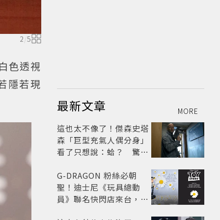
2
/
5
白色透視
若隱若現
最新文章
MORE
這也太不像了！傑森史塔
森「巨型充氣人偶分身」
看了只想說：蛤？ 驚喜
連本尊都吐槽
G-DRAGON 粉絲必朝
聖！迪士尼《玩具總動
員》聯名快閃店來台，限
定商品與打卡亮點公開