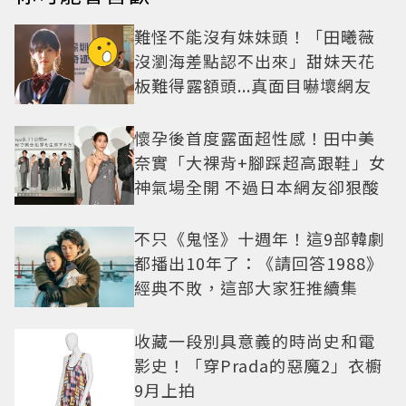
難怪不能沒有妹妹頭！「田曦薇
沒瀏海差點認不出來」甜妹天花
板難得露額頭...真面目嚇壞網友
懷孕後首度露面超性感！田中美
奈實「大裸背+腳踩超高跟鞋」女
神氣場全開 不過日本網友卻狠酸
不只《鬼怪》十週年！這9部韓劇
都播出10年了：《請回答1988》
經典不敗，這部大家狂推續集
收藏一段別具意義的時尚史和電
影史！「穿Prada的惡魔2」衣櫥
9月上拍