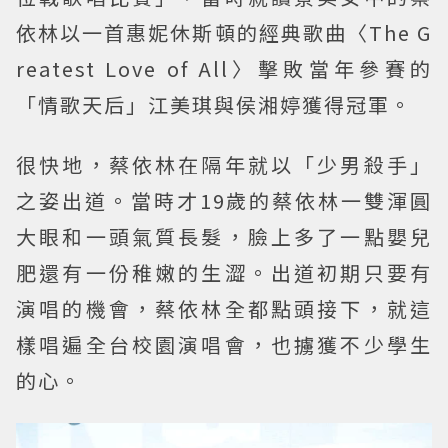
依林以一首惠妮休斯頓的經典歌曲〈The G
reatest Love of All〉擊敗當年參賽的
「情歌天后」江美琪與侯湘婷獲得冠軍。
很快地，蔡依林在隔年就以「少男殺手」
之姿出道。當時才19歲的蔡依林一雙渾圓
大眼和一頭氣質長髮，臉上多了一點嬰兒
肥還有一份稚嫩的生澀。出道初期只要有
演唱的機會，蔡依林全都點頭接下，就這
樣唱遍全台校園演唱會，也擄獲不少學生
的心。