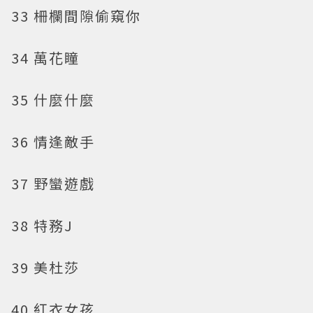
33 柵欄間隙偷窺你
34 萬花瞳
35 什麼什麼
36 情逢敵手
37 野蠻遊戲
38 特務J
39 美杜莎
40 紅衣女孩