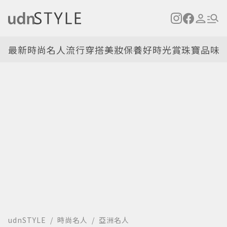
最新
時尚名人
流行穿搭
美妝保養
好時光
賞珠寶
品味
udnSTYLE
時尚名人
亞洲名人