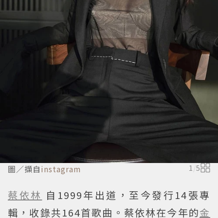
圖／擷自
instagram
1
/
5
蔡依林
自1999年出道，至今發行14張專
輯，收錄共164首歌曲。蔡依林在今年的
金