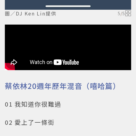
圖／DJ Ken Lin提供
5
/
5
蔡依林20週年歷年混音（嘻哈篇）
01 我知道你很難過
02 愛上了一條街