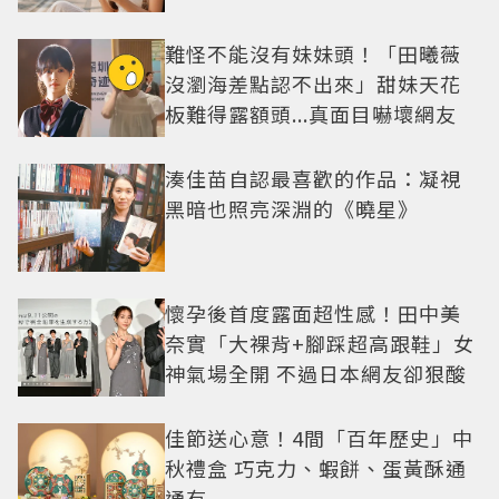
難怪不能沒有妹妹頭！「田曦薇
沒瀏海差點認不出來」甜妹天花
板難得露額頭...真面目嚇壞網友
湊佳苗自認最喜歡的作品：凝視
黑暗也照亮深淵的《曉星》
懷孕後首度露面超性感！田中美
奈實「大裸背+腳踩超高跟鞋」女
神氣場全開 不過日本網友卻狠酸
佳節送心意！4間「百年歷史」中
秋禮盒 巧克力、蝦餅、蛋黃酥通
通有