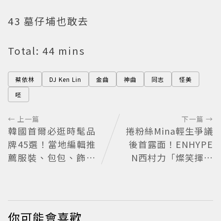
43 墓仔埔也敢去
Total: 44 mins
蔡依林
DJ Ken Lin
金曲
神曲
同志
怪美
呸
← 上一篇
下一篇 →
韓國首爾必逛時髦品
捲粉絲Mina輕生爭議
牌45選！當地編輯推
後首露面！ENHYPE
薦服裝、包包、飾品
N西村力「燦笑揮手
品牌一次看
狀態超好」又遭炎上
兩派網友戰翻
你可能會喜歡