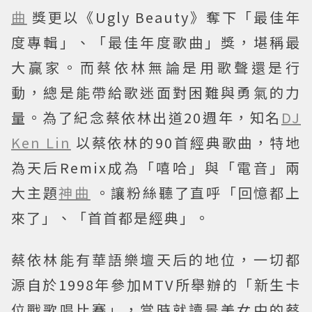
曲
獎更以《Ugly Beauty》奪下「最佳年
度專輯」、「最佳年度歌曲」獎，堪稱最
大贏家。而蔡依林無論是用歌聲還是行
動，總是能帶給歌迷面對困難與勇氣的力
量。為了紀念蔡依林出道20週年，知名
DJ
Ken Lin
以蔡依林的90首經典歌曲，特地
為天后Remix成為「嘻哈」與「電音」兩
大主題
神曲
。讓粉絲聽了直呼「回憶都上
來了」、「首首都是經典」。
蔡依林能有華語樂壇天后的地位，一切都
源自於1998年參加MTV所舉辦的「新生卡
位戰歌唱比賽」，當時就讀景美女中的蔡