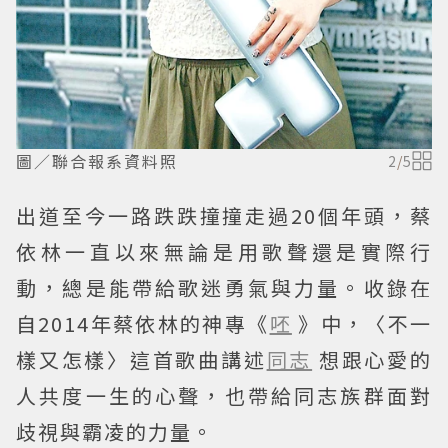
圖／聯合報系資料照
2
/
5
出道至今一路跌跌撞撞走過20個年頭，蔡
依林一直以來無論是用歌聲還是實際行
動，總是能帶給歌迷勇氣與力量。收錄在
自2014年蔡依林的神專《
呸
》中，〈不一
樣又怎樣〉這首歌曲講述
同志
想跟心愛的
人共度一生的心聲，也帶給同志族群面對
歧視與霸凌的力量。