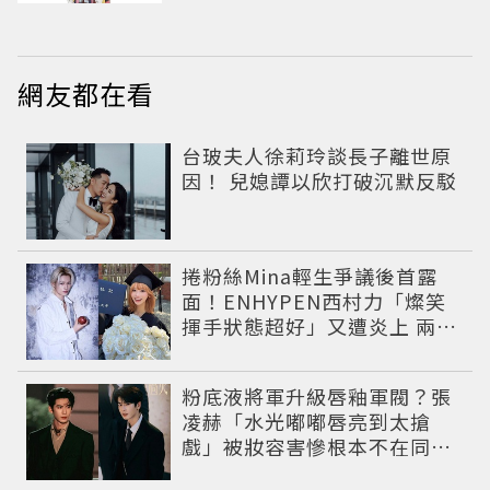
網友都在看
台玻夫人徐莉玲談長子離世原
因！ 兒媳譚以欣打破沉默反駁
捲粉絲Mina輕生爭議後首露
面！ENHYPEN西村力「燦笑
揮手狀態超好」又遭炎上 兩派
網友戰翻
粉底液將軍升級唇釉軍閥？張
凌赫「水光嘟嘟唇亮到太搶
戲」被妝容害慘根本不在同一
個圖層