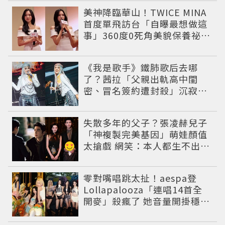
美神降臨華山！TWICE MINA
首度單飛訪台「自曝最想做這
事」360度0死角美貌保養祕訣
一次公開
《我是歌手》鐵肺歌后去哪
了？茜拉「父親出軌高中閨
密、冒名簽約遭封殺」沉寂12
年辛酸過往曝光
失散多年的父子？張凌赫兒子
「神複製完美基因」萌娃顏值
太搶戲 網笑：本人都生不出這
麼像
零對嘴唱跳太扯！aespa登
Lollapalooza「連唱14首全
開麥」殺瘋了 她音量開掛穩到
像吞CD