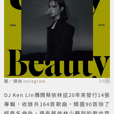
圖／擷自
instagram
3
/
5
DJ Ken Lin攤開蔡依林這20年來發行14張
專輯，收錄共164首歌曲，精選90首除了
經典名曲外，還有蔡依林少聽到的歌也穿