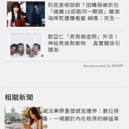
到底是哪部劇？田曦薇被抓包
「連續16部戲同一顆頭」鐵瀏
海焊死遭嫌看膩 網嘆：完全分
不出角色
劉亞仁「男男親密照」外流！
神秘男做勢索吻 真實關係引
猜測
Recommended by
相關新聞
減法美學重塑感官邊界：數位排
毒，一場關於內在秩序的靜謐革
命