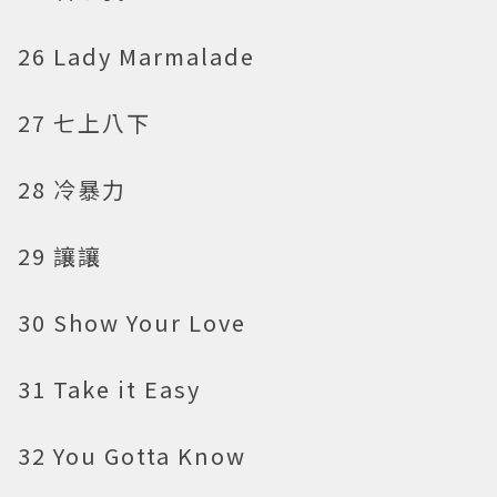
26 Lady Marmalade
27 七上八下
28 冷暴力
29 讓讓
30 Show Your Love
31 Take it Easy
32 You Gotta Know