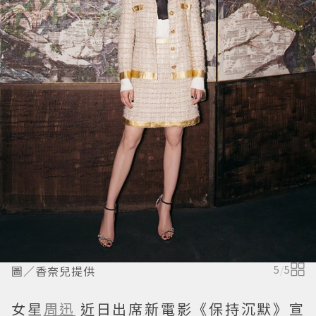
圖／香奈兒提供
5
/
5
女星
周迅
近日出席新電影《保持沉默》宣