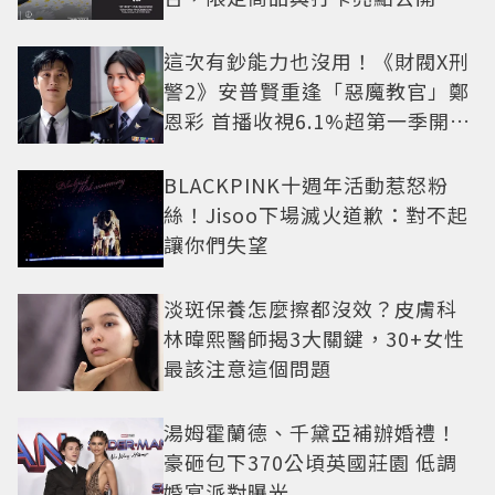
這次有鈔能力也沒用！《財閥X刑
警2》安普賢重逢「惡魔教官」鄭
恩彩 首播收視6.1%超第一季開紅
盤
BLACKPINK十週年活動惹怒粉
絲！Jisoo下場滅火道歉：對不起
讓你們失望
淡斑保養怎麼擦都沒效？皮膚科
林暐熙醫師揭3大關鍵，30+女性
最該注意這個問題
湯姆霍蘭德、千黛亞補辦婚禮！
豪砸包下370公頃英國莊園 低調
婚宴派對曝光