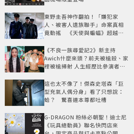
東野圭吾神作翻拍！「嫌犯家
人、被害人遺族聯手」命案真相
竟動搖 《天使與蝙蝠》超越懸
疑框架展開
《不良一族尋愛記2》新主持
Awich什麼來頭？前夫被槍殺、家
裡被槍掃射 人生經歷比參演者還
抓馬！
這也太不像了！傑森史塔森「巨
型充氣人偶分身」看了只想說：
蛤？ 驚喜連本尊都吐槽
G-DRAGON 粉絲必朝聖！迪士尼
《玩具總動員》聯名快閃店來
台，限定商品與打卡亮點公開