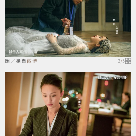
圖／擷自
微博
2
/
5