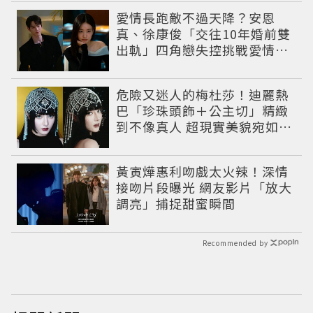
愛情長跑敵不過天降？安恩
真、徐康俊「交往10年婚前雙
出軌」四角戀失控挑戰愛情底
線
危險又迷人的梅杜莎！迪麗熱
巴「珍珠頭飾＋公主切」精緻
到不像真人 超現實美貌宛如神
女降臨
黃寅燁惠利吻戲太火辣！深情
接吻片段曝光 網友影片「放大
調亮」捕捉甜蜜瞬間
Recommended by