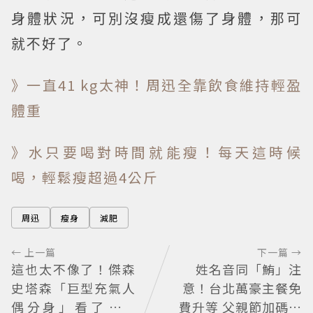
身體狀況，可別沒瘦成還傷了身體，那可
就不好了。
》一直41 kg太神！周迅全靠飲食維持輕盈
體重
》水只要喝對時間就能瘦！每天這時候
喝，輕鬆瘦超過4公斤
周迅
瘦身
減肥
← 上一篇
下一篇 →
這也太不像了！傑森
姓名音同「鮪」注
史塔森「巨型充氣人
意！台北萬豪主餐免
偶分身」看了只想
費升等 父親節加碼鮪