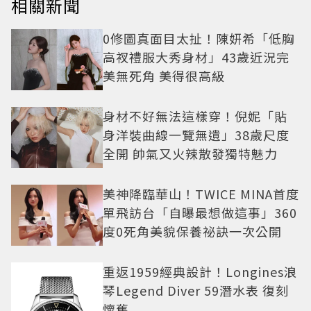
相關新聞
0修圖真面目太扯！陳妍希「低胸
高衩禮服大秀身材」43歲近況完
美無死角 美得很高級
身材不好無法這樣穿！倪妮「貼
身洋裝曲線一覽無遺」38歲尺度
全開 帥氣又火辣散發獨特魅力
美神降臨華山！TWICE MINA首度
單飛訪台「自曝最想做這事」360
度0死角美貌保養祕訣一次公開
重返1959經典設計！Longines浪
琴Legend Diver 59潛水表 復刻
懷舊