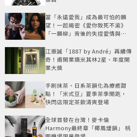
當「永遠愛我」成為最可怕的願
望！一起揭密《愛你致死不渝》
「一願柳」背後的失控愛情與爆
紅之路
江振誠「1887 by André」再續傳
奇！甫開業摘米其林2星、年度開
業大獎
手刷抹茶、日系茶韻化為療癒甜
點！「米弎豆」夏季茶季開跑，
快閃店限定茶飲清爽登場
全球首發在台灣！麥卡倫
Harmony最終章「椰風煖韻」 桃
園機場限量登場