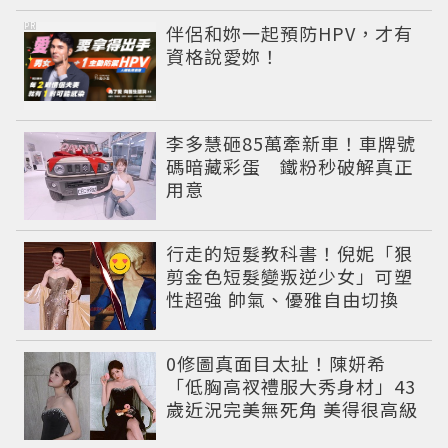
PR
伴侶和妳一起預防HPV，才有
資格說愛妳！
李多慧砸85萬牽新車！車牌號
碼暗藏彩蛋 鐵粉秒破解真正
用意
行走的短髮教科書！倪妮「狠
剪金色短髮變叛逆少女」可塑
性超強 帥氣、優雅自由切換
0修圖真面目太扯！陳妍希
「低胸高衩禮服大秀身材」43
歲近況完美無死角 美得很高級