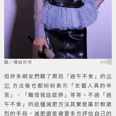
圖／擷自
微博
4
/
5
但許多網友們聽了周迅「過午不食」的
減
肥
方法後也都紛紛表示「女藝人真的辛
苦」、「難怪我這麼胖」等等。不過「過
午不食」的這種減肥方法其實是屬於較激
烈的手段，減肥還是需要多方評估自己的