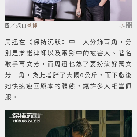
圖／擷自
微博
1
/
5
周迅在《保持沉默》中一人分飾兩角，分
別是辯護律師以及電影中的被害人、著名
歌手萬文芳，而周迅也為了要扮演好萬文
芳一角，為此增胖了大概6公斤，而下戲後
她快速瘦回原本的體態，讓許多人相當佩
服。