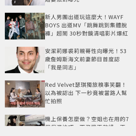
新人男團出道玩這麼大！WAYF
BOYS 出道MV「跳舞跳到集體脫
褲」超鬧 30秒對鏡清唱影片爆紅
安潔莉娜裘莉親哥性向曝光！53
歲詹姆斯海文前妻節目首度認
「我是同志」
Red Velvet瑟琪獨旅糗事笑翻！
以為被認出 下一秒竟被當路人幫
忙拍照
機上保養怎麼做？空姐也在用的7
個保濕技巧，下飛機不乾燥、不
浮腫還能維持好氣色