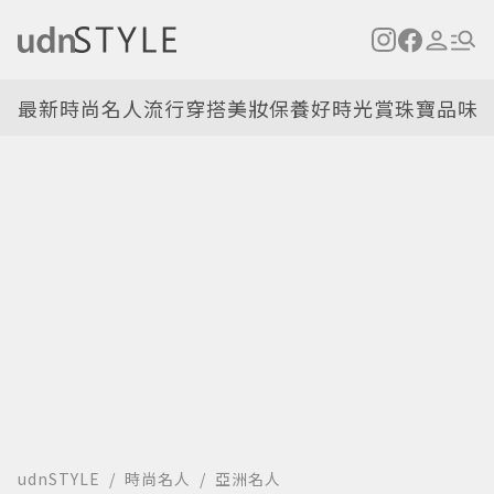
最新
時尚名人
流行穿搭
美妝保養
好時光
賞珠寶
品味
udnSTYLE
時尚名人
亞洲名人