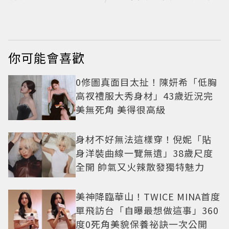
說：蛤？ 驚喜連本
魚現切秀
尊都吐槽
你可能會喜歡
0修圖真面目太扯！陳妍希「低胸
高衩禮服大秀身材」43歲近況完
美無死角 美得很高級
身材不好無法這樣穿！倪妮「貼
身洋裝曲線一覽無遺」38歲尺度
全開 帥氣又火辣散發獨特魅力
美神降臨華山！TWICE MINA首度
單飛訪台「自曝最想做這事」360
度0死角美貌保養祕訣一次公開