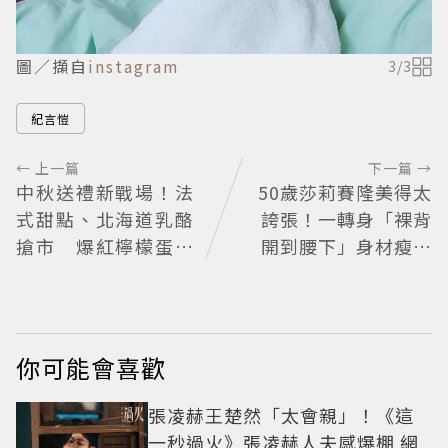
圖／擷自
instagram
3
/
3
紀言愷
← 上一篇
下一篇 →
中秋送禮新戰場！法
50歲莎莉賽隆美得太
式甜點、北海道乳酪
誇張！一轉身「裸背
搶市 爆紅檸檬蛋糕
開到腰下」身材瘦到
熱銷破萬顆
0死角 逆天狀態根本
不像年過半百
你可能會喜歡
張凌赫王楚然「太會親」！《這
一秒過火》張凌赫人夫感爆棚 網