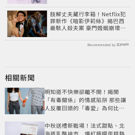
肢解丈夫藏行李箱！Netflix犯
罪新作《暗影伊莉絲》揭巴西
最駭人殺夫案 豪門婚姻崩壞釀
致命慘劇
Recommended by
相關新聞
明知道不快樂卻離不開！揭開
「有毒關係」的情感陷阱 那些讓
人反覆回頭的「毒愛」為何比菸
還難戒？
中秋送禮新戰場！法式甜點、北
海道乳酪搶市 爆紅檸檬蛋糕熱