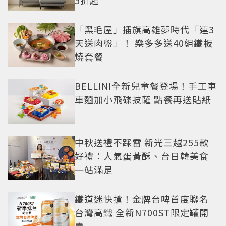
5折起
「黑毛屋」插旗高雄夢時代「連3
天送肉盤」！ 樂多多送40組鐵板
燒套餐
BELLINI全新兒童餐登場！手工車
車麵加小飛碟披薩 點餐再送貼紙
中秋送禮不踩雷 新光三越255款
好禮：人氣蛋黃酥、台日韓美食
一站滿足
鐵道迷快搶！金牌台啤首度聯名
台灣高鐵 全新N700ST限定罐開