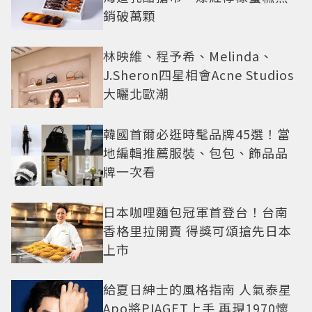
銷破萬顆
林映維、程予希、Melinda、
J.Sheron四星相會Acne Studios
大曬北歐潮
韓國首爾必逛時髦品牌45選！當
地編輯推薦服裝、包包、飾品品
牌一次看
日本咖哩麵包冠軍首登台！台南
香格里拉開賣 得獎可頌搶先日本
上市
給夏日紳士的風格指南 人氣泰星
Apo將PIAGET上手 再現1970懷