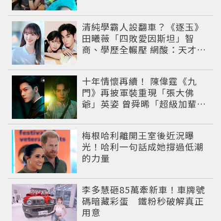
性感出圈
清純學霸人設翻車？《逐玉》
田曦薇「四敗愛因斯坦」智
商、學歷全輾壓 網酸：天才全
靠旁白
十年情懷再續！ 陳偉霆《九
門》再披軍裝重現「張大佛
爺」英姿 曾舜晞「超級加輩」
串起吳家宿命
梅根哈利離開王室後近況曝
光！哈利一句話成她撐過低潮
的力量
李多慧砸85萬牽新車！車牌號
碼暗藏彩蛋 鐵粉秒破解真正
用意