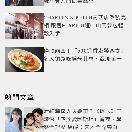
現不費力的從容風格
CHARLES & KEITH南西店改裝亮
相 跟著FLARE U逛中山同款包輕
鬆入手
僅限兩團！「500遊香港饕客宴」
名人領路吃遍米其林、亞洲第一
熱門文章
清純學霸人設翻車？《逐玉》田
曦薇「四敗愛因斯坦」智商、學
歷全輾壓 網酸：天才全靠旁白