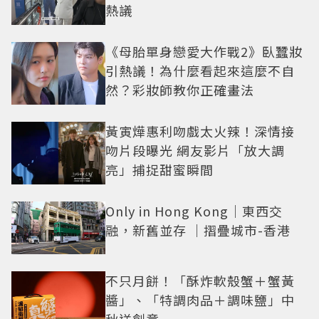
熱議
《母胎單身戀愛大作戰2》臥蠶妝
引熱議！為什麼看起來這麼不自
然？彩妝師教你正確畫法
黃寅燁惠利吻戲太火辣！深情接
吻片段曝光 網友影片「放大調
亮」捕捉甜蜜瞬間
Only in Hong Kong｜東西交
融，新舊並存 ｜摺疊城市-香港
不只月餅！「酥炸軟殼蟹＋蟹黃
醬」、「特調肉品＋調味鹽」中