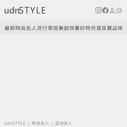
最新
時尚名人
流行穿搭
美妝保養
好時光
賞珠寶
品味
udnSTYLE
時尚名人
亞洲名人