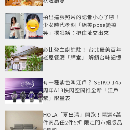
秋送創意
拍出這張照片的記者小心了🤣！
少女時代孝淵「絕美pose變搞
笑」撂狠話：把住址交出來
必比登主廚進駐！ 台北最美百年
老屋餐廳「輝室」 解鎖台味記憶
有一種紫色叫江戶？ SEIKO 145
周年A13快閃空間推全新「江戶
紫」限量表
HOLA「夏出清」開跑！精選4萬
件商品任2件5折 限定門市絕版品