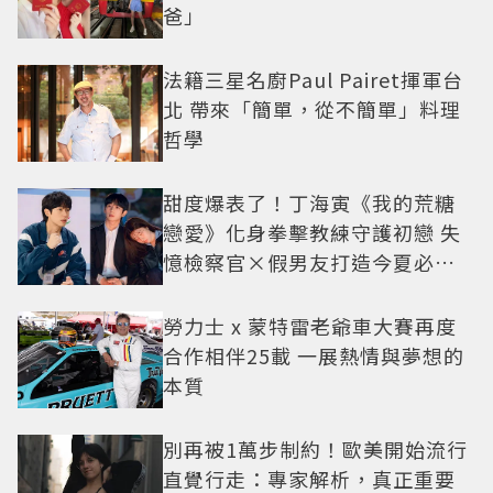
爸」
法籍三星名廚Paul Pairet揮軍台
北 帶來「簡單，從不簡單」料理
哲學
甜度爆表了！丁海寅《我的荒糖
戀愛》化身拳擊教練守護初戀 失
憶檢察官×假男友打造今夏必看
小甜劇
勞力士 x 蒙特雷老爺車大賽再度
合作相伴25載 一展熱情與夢想的
本質
別再被1萬步制約！歐美開始流行
直覺行走：專家解析，真正重要