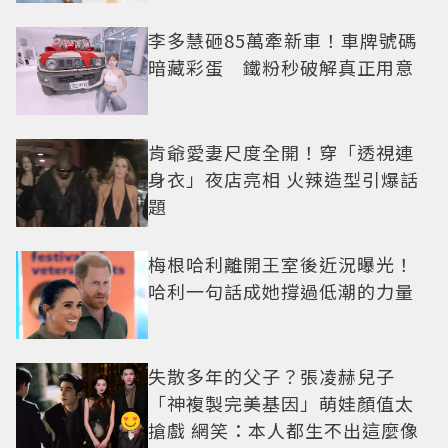
李多慧砸85萬牽新車！車牌號碼
暗藏彩蛋 鐵粉秒破解真正用意
肯爺愛妻尺度全開！穿「透視連
身衣」夜店亮相 火辣造型引爆話
題
梅根哈利離開王室後近況曝光！
哈利一句話成她撐過低潮的力量
失散多年的父子？張凌赫兒子
「神複製完美基因」萌娃顏值太
搶戲 網笑：本人都生不出這麼像