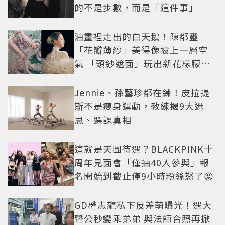
的不是步數，而是「這件事」
油畫裡走出的白天鵝！陳都靈
「花瓣薄紗」美得像披上一層空
氣 「頭紗遮面」玩出新花樣朦朧
美感太仙
Jennie、孫藝珍都在練！皮拉提
斯不是瘦身運動，教練揭9大迷
思、選課真相
這就是天團待遇？BLACKPINK十
周年見面會「僅抽40人參與」報
名開始到截止僅9小時粉絲怒了😡
GD權志龍私下反差萌曝光！遇大
聲公秒變乖弟弟 與法師合照再掀