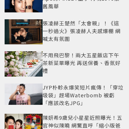
舊風華
張凌赫王楚然「太會親」！《這
一秒過火》張凌赫人夫感爆棚 網
喊太有氛圍
不用飛巴黎！兩大五星飯店下午
茶新菜單曝光 再送保養、香氛好
禮
JYP朴軫永爆笑短片瘋傳！「穿垃
圾袋」趕場Waterbomb 被虧
「應該改名JPG」
陳妍希9歲兒小星星近照曝光！五
官神似陳曉 網驚直呼「縮小版爸