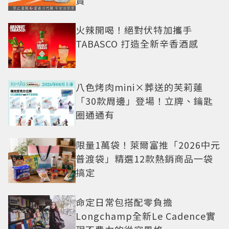
賣
火辣開喝！絕對伏特加攜手
TABASCO 打造全新辛香酒感
八色烤肉mini×葬送的芙莉蓮
「30款周邊」登場！立牌、鑰匙
圈通通有
限量1萬袋！萊爾富推「2026中元
普渡袋」精選12款熱銷商品一袋
搞定
命定日常包搭配零負擔
Longchamp全新Le Cadence實