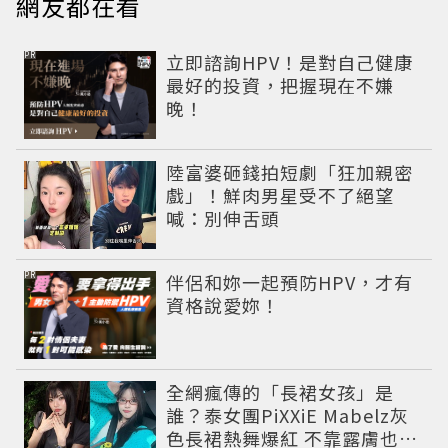
網友都在看
PR
立即諮詢HPV！是對自己健康
最好的投資，把握現在不嫌
晚！
陸富婆砸錢拍短劇「狂加親密
戲」！鮮肉男星受不了絕望
喊：別伸舌頭
PR
伴侶和妳一起預防HPV，才有
資格說愛妳！
全網瘋傳的「長裙女孩」是
誰？泰女團PiXXiE Mabelz灰
色長裙熱舞爆紅 不靠露膚也能