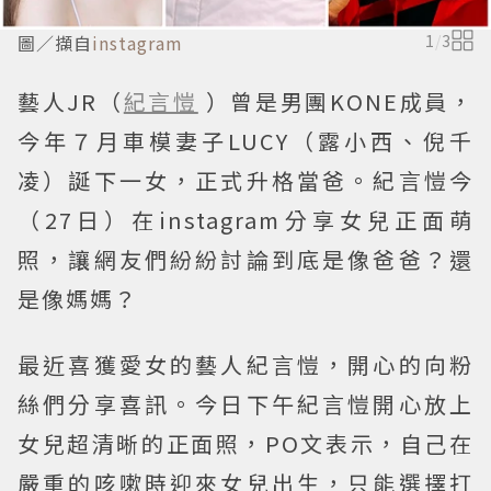
圖／擷自
instagram
1
/
3
藝人JR（
紀言愷
）曾是男團KONE成員，
今年７月車模妻子LUCY（露小西、倪千
凌）誕下一女，正式升格當爸。紀言愷今
（27日）在instagram分享女兒正面萌
照，讓網友們紛紛討論到底是像爸爸？還
是像媽媽？
最近喜獲愛女的藝人紀言愷，開心的向粉
絲們分享喜訊。今日下午紀言愷開心放上
女兒超清晰的正面照，PO文表示，自己在
嚴重的咳嗽時迎來女兒出生，只能選擇打