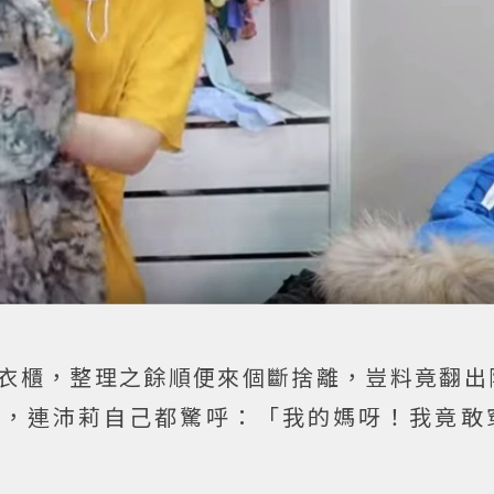
裡的衣櫃，整理之餘順便來個斷捨離，豈料竟翻出
片，連沛莉自己都驚呼：「我的媽呀！我竟敢