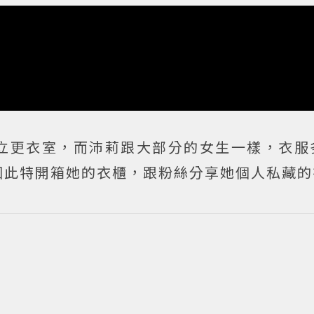
立更衣室，而沛莉跟大部分的女生一樣，衣服
因此特開箱她的衣櫃，跟粉絲分享她個人私藏的