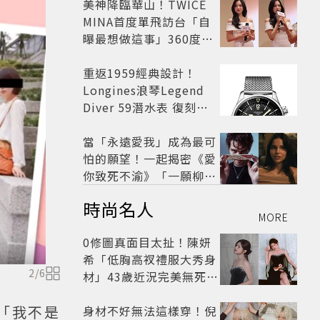
美神降臨華山！TWICE
MINA首度單飛訪台「自
曝最想做這事」360度0
死角美貌保養祕訣一次公
開
重返1959經典設計！
Longines浪琴Legend
Diver 59潛水表 復刻懷
舊
當「永遠愛我」成為最可
怕的願望！一起揭密《愛
你致死不渝》「一願柳」
背後的失控愛情與爆紅之
時尚名人
路
MORE
0修圖真面目太扯！陳妍
希「低胸高衩禮服大秀身
2
/
6
材」43歲近況完美無死角
美得很高級
「我不是
身材不好無法這樣穿！倪