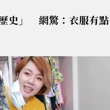
歷史」 網驚：衣服有點