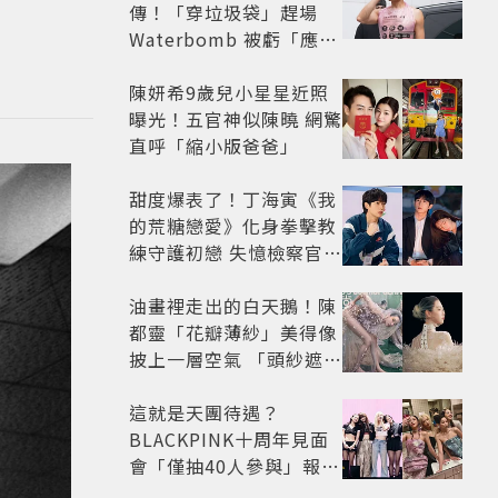
傳！「穿垃圾袋」趕場
Waterbomb 被虧「應該
改名JPG」
陳妍希9歲兒小星星近照
曝光！五官神似陳曉 網驚
直呼「縮小版爸爸」
甜度爆表了！丁海寅《我
的荒糖戀愛》化身拳擊教
練守護初戀 失憶檢察官×
假男友打造今夏必看小甜
劇
油畫裡走出的白天鵝！陳
都靈「花瓣薄紗」美得像
披上一層空氣 「頭紗遮
面」玩出新花樣朦朧美感
太仙
這就是天團待遇？
BLACKPINK十周年見面
會「僅抽40人參與」報名
開始到截止僅9小時粉絲