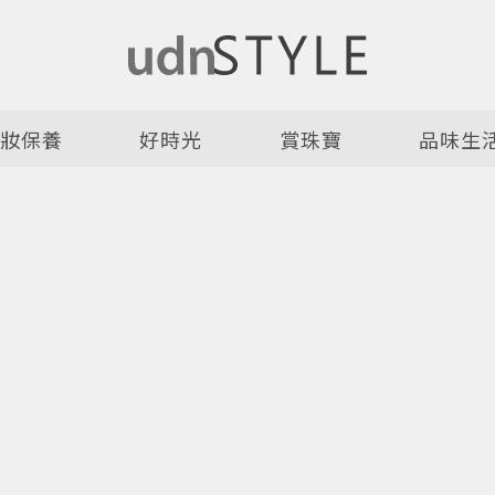
美妝保養
好時光
賞珠寶
品味生