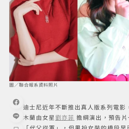
圖／聯合報系資料照片
迪士尼近年不斷推出真人版系列電影
木蘭由女星
劉亦菲
擔綱演出，預告片
「代父從軍」，但男扮女裝的橋段早