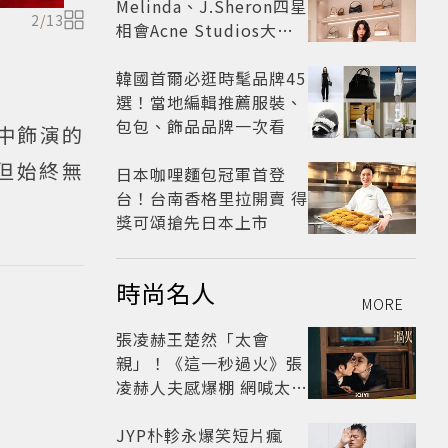
Melinda、J.Sheron四星
2
/
13
相會Acne Studios大曬
北歐潮
韓國首爾必逛時髦品牌45
選！當地編輯推薦服裝、
包包、飾品品牌一次看
劇中飾演的
但始終無
日本咖哩麵包冠軍首登
台！台南香格里拉開賣 得
獎可頌搶先日本上市
時尚名人
MORE
張凌赫王楚然「太會
親」！《這一秒過火》張
凌赫人夫感爆棚 網喊太有
氛圍
JYP朴軫永爆笑短片瘋