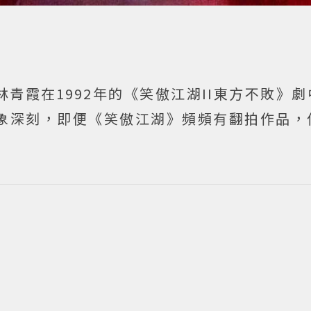
青霞在1992年的《笑傲江湖II東方不敗》
象深刻，即便《笑傲江湖》頻頻有翻拍作品，