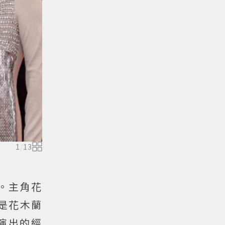
1
/
13
。主角花
是花木蘭
演出的經