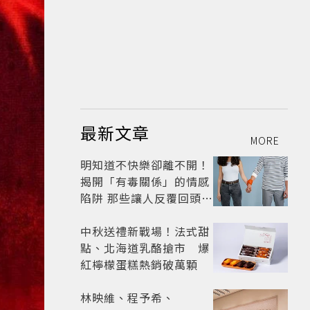
最新文章
MORE
明知道不快樂卻離不開！
揭開「有毒關係」的情感
陷阱 那些讓人反覆回頭的
「毒愛」為何比菸還難
戒？
中秋送禮新戰場！法式甜
點、北海道乳酪搶市 爆
紅檸檬蛋糕熱銷破萬顆
林映維、程予希、