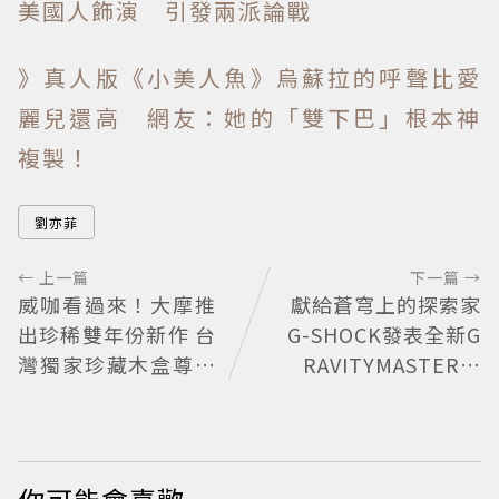
美國人飾演 引發兩派論戰
》真人版《小美人魚》烏蘇拉的呼聲比愛
麗兒還高 網友：她的「雙下巴」根本神
複製！
劉亦菲
← 上一篇
下一篇 →
威咖看過來！大摩推
獻給蒼穹上的探索家
出珍稀雙年份新作 台
G-SHOCK發表全新G
灣獨家珍藏木盒尊榮
RAVITYMASTER飛
開賣
行表 與天比高