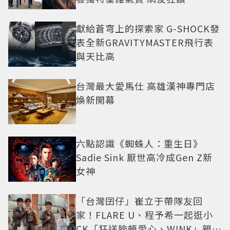
獻給蒼穹上的探索家 G-SHOCK發
表全新GRAVITYMASTER飛行表
與天比高
台灣最大愛馬仕 高雄漢神專門店
煥新開幕
六點認識《蜘蛛人：重生日》
Sadie Sink 厭世高冷成Gen Z新
女神
「台灣囝仔」崔立于帶隊友回
家！FLARE U、程予希一起逛小
CK「狂送臉頰愛心、WINK」親曝