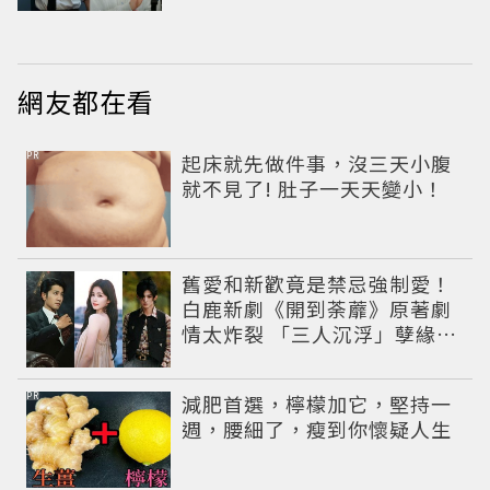
遇愛情
網友都在看
PR
起床就先做件事，沒三天小腹
就不見了! 肚子一天天變小！
舊愛和新歡竟是禁忌強制愛！
白鹿新劇《開到荼蘼》原著劇
情太炸裂 「三人沉浮」孽緣網
驚呆：怎麼拍
PR
減肥首選，檸檬加它，堅持一
週，腰細了，瘦到你懷疑人生