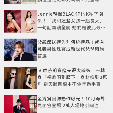
例長大
Jennie親揭BLACKPINK私下關
係！「我和這些女孩一起長大」
一句話團魂全開 她們是彼此最強
後盾
父親節送禮告別傳統禮品！超有
意義男性珠寶成新世代爸爸時尚
首選
50歲莎莉賽隆美得太誇張！一轉
身「裸背開到腰下」身材瘦到0死
角 逆天狀態根本不像年過半百
金秀賢回歸動作曝光！10月海外
見面會登場 2萬人場地引關注