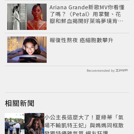
Ariana Grande新歌MV你看懂
了嗎？〈Petal〉用掌聲、花
瓣和鮮血揭開好萊塢夢境背後
的殘酷真相
PR
報復性熬夜 癌細胞數攀升
Recommended by
相關新聞
小公主長這麼大了！夏綠蒂「氣
場不輸凱特王妃」與媽媽同框散
發獨特優雅氣質 網友狂讚