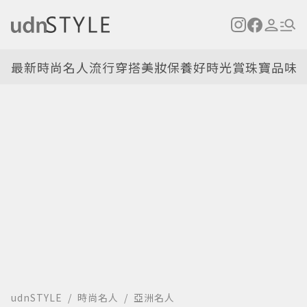
最新
時尚名人
流行穿搭
美妝保養
好時光
賞珠寶
品味
udnSTYLE
時尚名人
亞洲名人