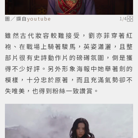
圖／擷自
youtube
1
/
4
雖然古代妝容較難接受，劉亦菲穿著紅
袍、在戰場上騎著駿馬，英姿瀟灑，且整
部片很有史詩動作片的磅礡氛圍，倒是獲
得不少好評。另外形象海報中她舉著劍的
模樣，十分忠於原著，而且充滿氣勢卻不
失唯美，也得到粉絲一致讚賞。