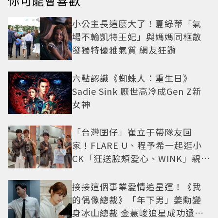
你可能會喜歡
小公主長這麼大了！夏綠蒂「氣
場不輸凱特王妃」與媽媽同框散
發獨特優雅氣質 網友狂讚
六點認識《蜘蛛人：重生日》
Sadie Sink 厭世高冷成Gen Z新
女神
「台灣囝仔」崔立于帶隊友回
家！FLARE U、程予希一起逛小
CK「狂送臉頰愛心、WINK」親曝
中山站私藏必逛名單
接接這個事業愛情追星運！《我
的偶像總裁》「年下男」姜勳變
身冰山總裁 金慧峻追星成功還偶