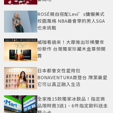
ROSÉ親自搭配Levi’s慵懶美式
校園風格 NBA最會穿的男人SGA
也來挑戰
威咖看過來！大摩推出珍稀雙年
份新作 台灣獨家珍藏木盒尊榮開
賣
日本都會女性愛用包
BONAVENTURA首登台 隋棠最愛
它可以真正融入生活
全家推15款獨家冰飲品！指定商
品限時買3送1、6件指定飲料送圭
賢小卡