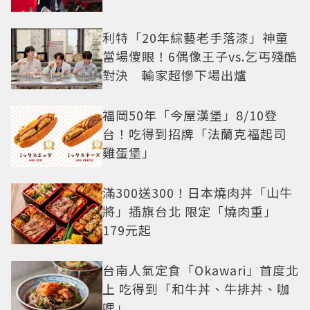
利特「20年綜藝老手落漆」神童
當場傻眼！6偶像王子vs.乞丐殘酷
對決 輸家超慘下場出爐
福岡50年「今屋漢堡」8/10登
台！吃得到招牌「法蘭克福起司
雞蛋堡」
滿300送300！日本燒肉丼「山牛
將」插旗台北 限定「燒肉重」
179元起
台南人氣定食「Okawari」首度北
上 吃得到「和牛丼、牛排丼、咖
哩」