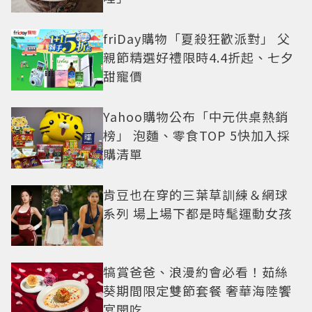
friDay購物「夏殺狂歡派對」 父
親節精選好禮限時4.4折起、七夕
甜寵價
Yahoo購物公布「中元供桌熱銷
榜」 泡麵、零食TOP 5快加入採
購清單
肯豆也在穿的三葉草訓練＆網球
系列 場上場下都是時髦運動女孩
犒賞爸爸、浪漫約會必看！茹絲
葵期間限定雙節套餐 奢華海陸饗
宴開吃