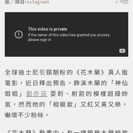
圖／擷自
instagram
2
/
4
全球迪士尼引頸期盼的《花木蘭》真人版
電影，近日釋出預告。飾演木蘭的「神仙
姐姐」
劉亦菲
耍劍、射箭的模樣超級帥
氣，然而她的「相親妝」又紅又黃又綠，
嚇壞不少粉絲。
《花木蘭》動畫中，有一情節是木蘭梳妝