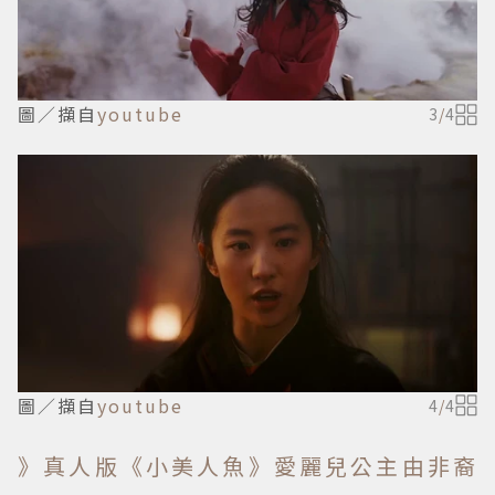
圖／擷自
youtube
3
/
4
圖／擷自
youtube
4
/
4
》真人版《小美人魚》愛麗兒公主由非裔