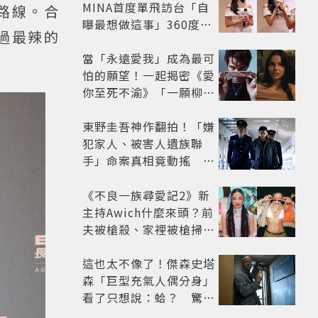
MINA首度單飛訪台「自
路線。合
曝最想做這事」360度0
過最辣的
死角美貌保養祕訣一次公
開
當「永遠愛我」成為最可
怕的願望！一起揭密《愛
你至死不渝》「一願柳」
背後的失控愛情與爆紅之
路
東野圭吾神作翻拍！「嫌
犯家人、被害人遺族聯
手」命案真相竟動搖
《天使與蝙蝠》超越懸疑
框架展開
《不良一族尋愛記2》新
主持Awich什麼來頭？前
夫被槍殺、家裡被槍掃射
人生經歷比參演者還抓
馬！
這也太不像了！傑森史塔
森「巨型充氣人偶分身」
看了只想說：蛤？ 驚喜
連本尊都吐槽