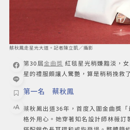
蔡秋鳳走星光大道。記者陳立凱／攝影
第30屆
金曲獎
紅毯星光稍嫌黯淡，女
星的禮服頗讓人驚艷，算是稍稍挽救
第一名 蔡秋鳳
蔡秋鳳出道36年，首度入圍金曲獎
格外用心。她穿著知名設計師林薇訂製的白色
搭配銀色長耳環和戒指登場。整體簡