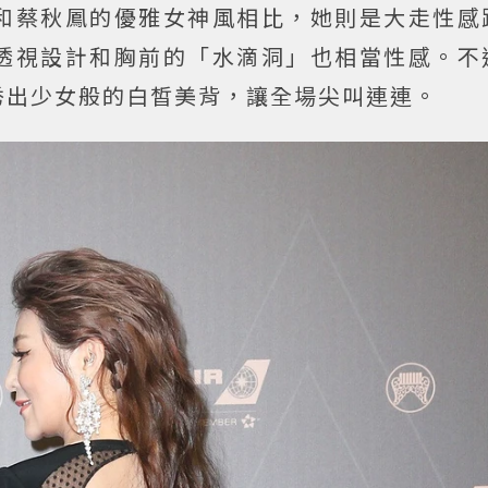
和蔡秋鳳的優雅女神風相比，她則是大走性感
透視設計和胸前的「水滴洞」也相當性感。不
秀出少女般的白皙美背，讓全場尖叫連連。