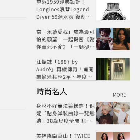
開
重返1959經典設計！
Longines浪琴Legend
Diver 59潛水表 復刻懷
舊
當「永遠愛我」成為最可
怕的願望！一起揭密《愛
你至死不渝》「一願柳」
背後的失控愛情與爆紅之
路
江振誠「1887 by
André」再續傳奇！甫開
業摘米其林2星、年度開
業大獎
時尚名人
MORE
身材不好無法這樣穿！倪
妮「貼身洋裝曲線一覽無
遺」38歲尺度全開 帥氣
又火辣散發獨特魅力
美神降臨華山！TWICE