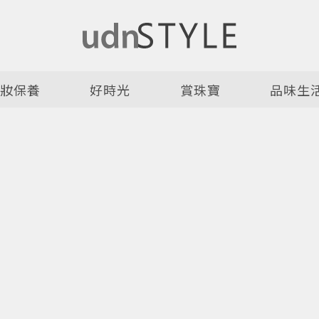
美妝保養
好時光
賞珠寶
品味生