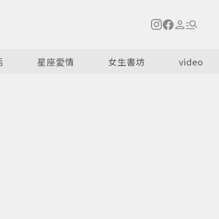
活
星座愛情
女生書坊
video