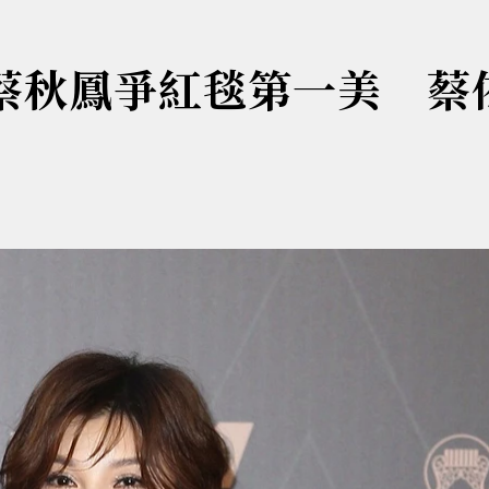
、蔡秋鳳爭紅毯第一美 蔡