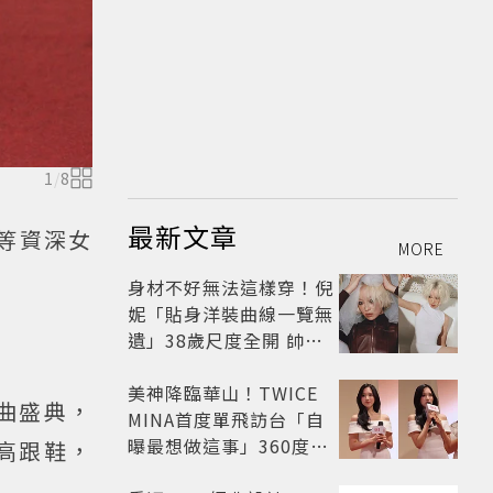
1
/
8
最新文章
等資深女
MORE
身材不好無法這樣穿！倪
妮「貼身洋裝曲線一覽無
遺」38歲尺度全開 帥氣
又火辣散發獨特魅力
美神降臨華山！TWICE
曲盛典，
MINA首度單飛訪台「自
曝最想做這事」360度0
n高跟鞋，
死角美貌保養祕訣一次公