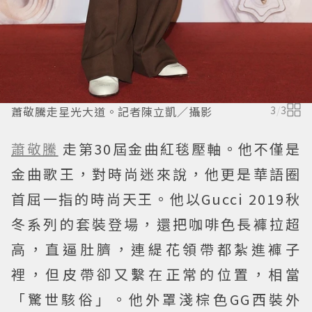
蕭敬騰走星光大道。記者陳立凱／攝影
3
/
3
蕭敬騰
走第30屆金曲紅毯壓軸。他不僅是
金曲歌王，對時尚迷來說，他更是華語圈
首屈一指的時尚天王。他以Gucci 2019秋
冬系列的套裝登場，還把咖啡色長褲拉超
高，直逼肚臍，連緹花領帶都紮進褲子
裡，但皮帶卻又繫在正常的位置，相當
「驚世駭俗」。他外罩淺棕色GG西裝外