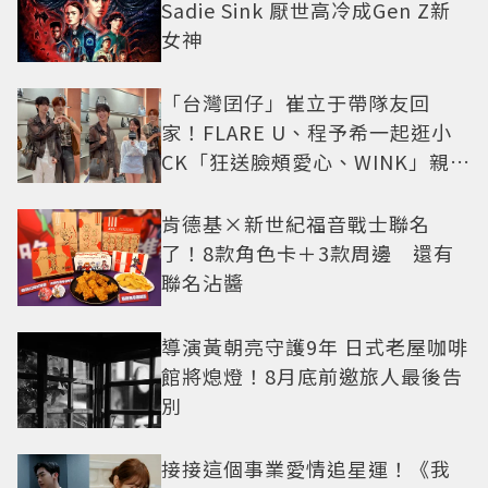
Sadie Sink 厭世高冷成Gen Z新
女神
「台灣囝仔」崔立于帶隊友回
家！FLARE U、程予希一起逛小
CK「狂送臉頰愛心、WINK」親曝
中山站私藏必逛名單
肯德基×新世紀福音戰士聯名
了！8款角色卡＋3款周邊 還有
聯名沾醬
導演黃朝亮守護9年 日式老屋咖啡
館將熄燈！8月底前邀旅人最後告
別
接接這個事業愛情追星運！《我