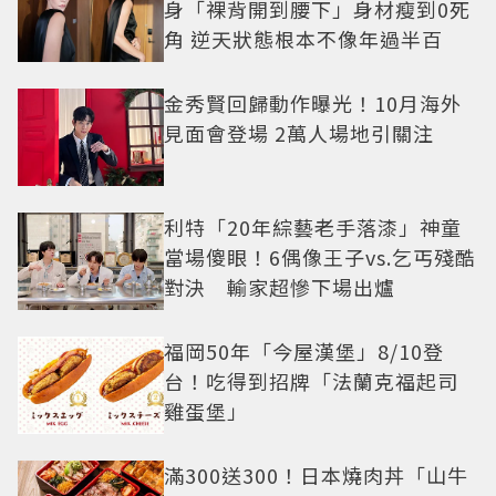
身「裸背開到腰下」身材瘦到0死
角 逆天狀態根本不像年過半百
金秀賢回歸動作曝光！10月海外
見面會登場 2萬人場地引關注
利特「20年綜藝老手落漆」神童
當場傻眼！6偶像王子vs.乞丐殘酷
對決 輸家超慘下場出爐
福岡50年「今屋漢堡」8/10登
台！吃得到招牌「法蘭克福起司
雞蛋堡」
滿300送300！日本燒肉丼「山牛