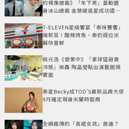
的偶像總裁》「年下男」姜勳變
身冰山總裁 金慧峻追星成功還偶
遇愛情
7-ELEVEN星級饗宴「泰味雙饗」
端新菜！酸辣烤魚、泰奶提拉米
蘇快嘗鮮
姚元浩《營業中》「拿球猛砸曾
沛慈」挨轟 陶晶瑩點出演藝圈現
實面
泰星Becky成TOD'S最新品牌大使
9月確定現身米蘭時裝周
全網瘋傳的「長裙女孩」是誰？