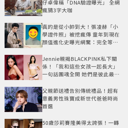
仔卓偉稱「DNA驗證曝光」 全網
瘋猜3字大咖
真的是從小帥到大！張凌赫「小
學證件照」被挖瘋傳 童年到現在
顏值進化史曝光網驚：完全等比
例長大
Jennie親揭BLACKPINK私下關
係！「我和這些女孩一起長大」
一句話團魂全開 她們是彼此最強
後盾
父親節送禮告別傳統禮品！超有
意義男性珠寶成新世代爸爸時尚
首選
50歲莎莉賽隆美得太誇張！一轉