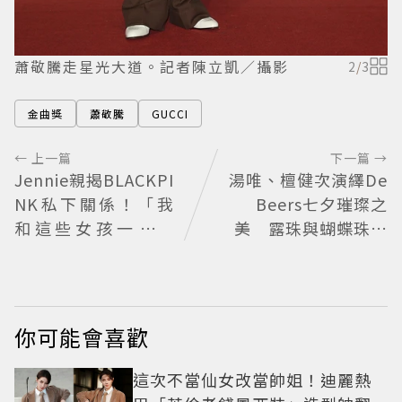
蕭敬騰走星光大道。記者陳立凱／攝影
2
/
3
金曲獎
蕭敬騰
GUCCI
← 上一篇
下一篇 →
Jennie親揭BLACKPI
湯唯、檀健次演繹De
NK私下關係！「我
Beers七夕璀璨之
和這些女孩一起長
美 露珠與蝴蝶珠寶
大」一句話團魂全開
藏浪漫寓意
她們是彼此最強後盾
你可能會喜歡
這次不當仙女改當帥姐！迪麗熱