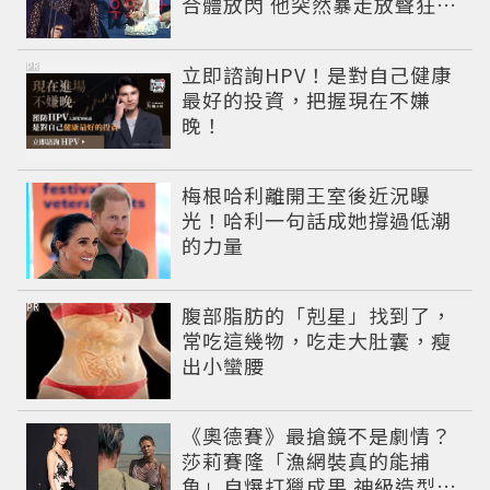
合體放閃 他突然暴走放聲狂吼
笑翻全場
PR
立即諮詢HPV！是對自己健康
最好的投資，把握現在不嫌
晚！
梅根哈利離開王室後近況曝
光！哈利一句話成她撐過低潮
的力量
PR
腹部脂肪的「剋星」找到了，
常吃這幾物，吃走大肚囊，瘦
出小蠻腰
《奧德賽》最搶鏡不是劇情？
莎莉賽隆「漁網裝真的能捕
魚」自爆打獵成果 神級造型美