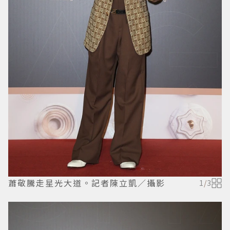
蕭敬騰走星光大道。記者陳立凱／攝影
1
/
3