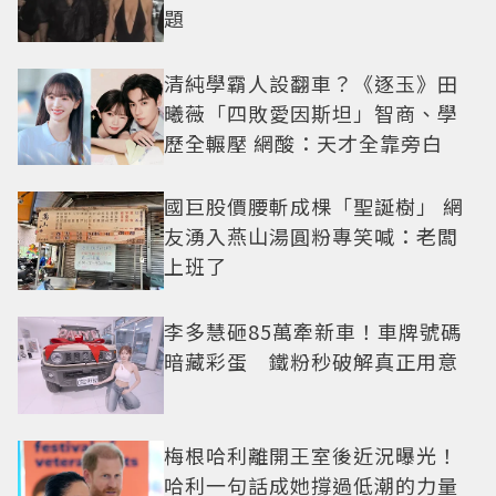
題
清純學霸人設翻車？《逐玉》田
曦薇「四敗愛因斯坦」智商、學
歷全輾壓 網酸：天才全靠旁白
國巨股價腰斬成棵「聖誕樹」 網
友湧入燕山湯圓粉專笑喊：老闆
上班了
李多慧砸85萬牽新車！車牌號碼
暗藏彩蛋 鐵粉秒破解真正用意
梅根哈利離開王室後近況曝光！
哈利一句話成她撐過低潮的力量