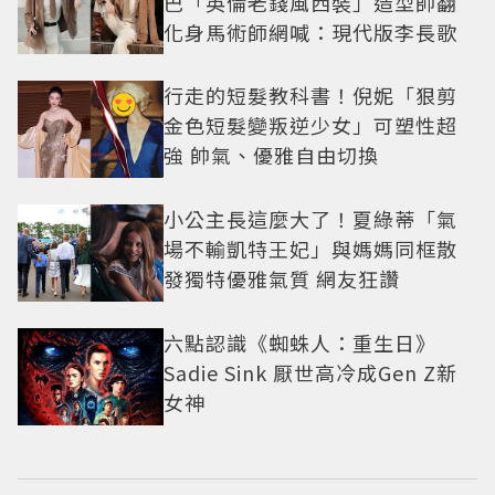
巴「英倫老錢風西裝」造型帥翻
化身馬術師網喊：現代版李長歌
行走的短髮教科書！倪妮「狠剪
金色短髮變叛逆少女」可塑性超
強 帥氣、優雅自由切換
小公主長這麼大了！夏綠蒂「氣
場不輸凱特王妃」與媽媽同框散
發獨特優雅氣質 網友狂讚
六點認識《蜘蛛人：重生日》
Sadie Sink 厭世高冷成Gen Z新
女神