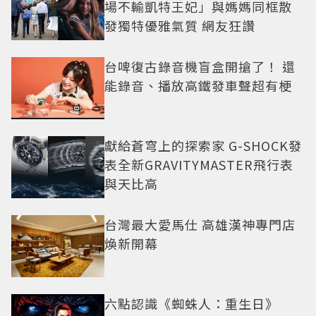
場不輸凱特王妃」與媽媽同框散
發獨特優雅氣質 網友狂讚
台啤復古錄音機盲盒開搶了！ 還
能錄音、播放高鐵發車聲超有梗
獻給蒼穹上的探索家 G-SHOCK發
表全新GRAVITYMASTER飛行表
與天比高
台灣最大愛馬仕 高雄漢神專門店
煥新開幕
六點認識《蜘蛛人：重生日》