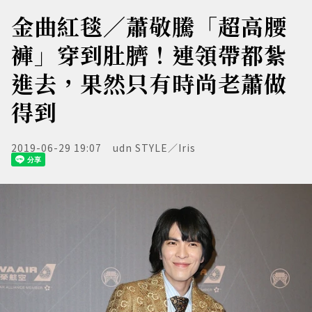
金曲紅毯／蕭敬騰「超高腰
褲」穿到肚臍！連領帶都紮
進去，果然只有時尚老蕭做
得到
2019-06-29 19:07
udn STYLE／Iris