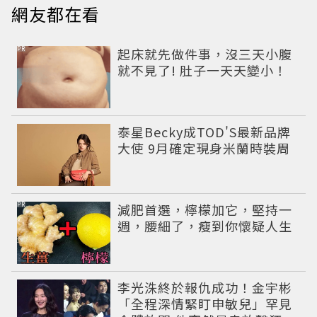
網友都在看
PR
起床就先做件事，沒三天小腹
就不見了! 肚子一天天變小！
泰星Becky成TOD'S最新品牌
大使 9月確定現身米蘭時裝周
PR
減肥首選，檸檬加它，堅持一
週，腰細了，瘦到你懷疑人生
李光洙終於報仇成功！金宇彬
「全程深情緊盯申敏兒」罕見