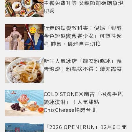
主餐免費升等 父親節加碼鮪魚現
切秀
行走的短髮教科書！倪妮「狠剪
金色短髮變叛逆少女」可塑性超
強 帥氣、優雅自由切換
新莊人氣冰店「龍安粉條冰」預
告熄燈！粉絲捨不得：晴天霹靂
COLD STONE×麻古「招牌手搖
變冰淇淋」！人氣甜點
ChizCheese快閃台北
「2026 OPEN! RUN」12月6日開