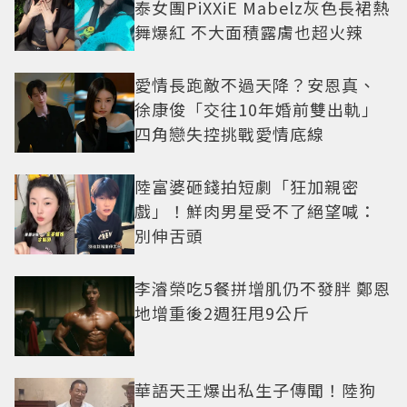
泰女團PiXXiE Mabelz灰色長裙熱
舞爆紅 不大面積露膚也超火辣
愛情長跑敵不過天降？安恩真、
徐康俊「交往10年婚前雙出軌」
四角戀失控挑戰愛情底線
陸富婆砸錢拍短劇「狂加親密
戲」！鮮肉男星受不了絕望喊：
別伸舌頭
李濬榮吃5餐拼增肌仍不發胖 鄭恩
地增重後2週狂甩9公斤
華語天王爆出私生子傳聞！陸狗