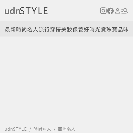
最新
時尚名人
流行穿搭
美妝保養
好時光
賞珠寶
品味
udnSTYLE
時尚名人
亞洲名人