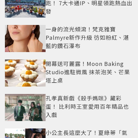
跑！ 7大卡通IP、明星領跑熱血出
發
一身的流光傾瀉！梵克雅寶
Palmyre新作升級 彷如粉紅、湛
藍的鑽石瀑布
開幕送可麗露！Moon Baking
Studio進駐微風 抹茶泡芙、芒果
塔上桌
孔孝真新戲《殺手媽咪》藏彩
蛋！ 比利時王室愛用百年精品也
入戲
小公主長這麼大了！夏綠蒂「氣