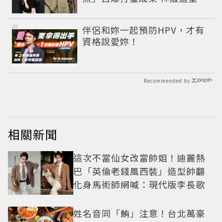
到出戲
PR
伴侶和妳一起預防HPV，才有
資格說愛妳！
Recommended by
相關新聞
這次不當仙女改當帥姐！迪麗熱
巴「英倫老錢風西裝」造型帥翻
化身馬術師網喊：現代版李長歌
姓名音同「鮪」注意！台北萬豪