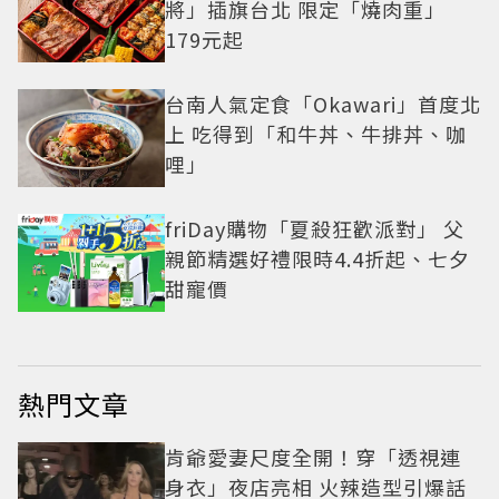
將」插旗台北 限定「燒肉重」
179元起
台南人氣定食「Okawari」首度北
上 吃得到「和牛丼、牛排丼、咖
哩」
friDay購物「夏殺狂歡派對」 父
親節精選好禮限時4.4折起、七夕
甜寵價
熱門文章
肯爺愛妻尺度全開！穿「透視連
身衣」夜店亮相 火辣造型引爆話