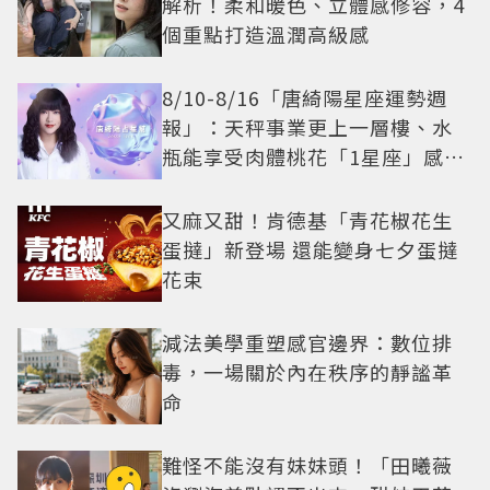
解析！柔和暖色、立體感修容，4
個重點打造溫潤高級感
8/10-8/16「唐綺陽星座運勢週
報」：天秤事業更上一層樓、水
瓶能享受肉體桃花「1星座」感情
防三角關係
又麻又甜！肯德基「青花椒花生
蛋撻」新登場 還能變身七夕蛋撻
花束
減法美學重塑感官邊界：數位排
毒，一場關於內在秩序的靜謐革
命
難怪不能沒有妹妹頭！「田曦薇