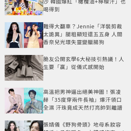
沙 韓國爆紅「橄欖油+檸檬汁」也
喝得到
難得大翻車？Jennie「洋裝剪裁
太詭異」腿粗顯短還五五身 人間
香奈兒光環失靈變臘腸狗
脆友公開玄學6大秘技引熱議！人
生要「贏」從儀式感開始
高溫把男神逼出絕美神圖！張凌
赫「35度穿兩件長袖」爆汗領口
全濕 汗珠竟成天然打亮帥到離譜
張婧儀《野狗骨頭》地母系妝容