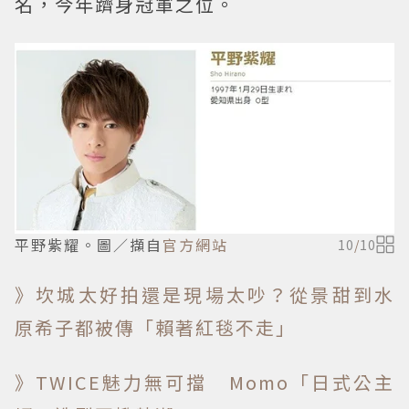
名，今年躋身冠軍之位。
平野紫耀。圖／擷自
官方網站
10
/
10
》坎城太好拍還是現場太吵？從景甜到水
原希子都被傳「賴著紅毯不走」
》TWICE魅力無可擋 Momo「日式公主