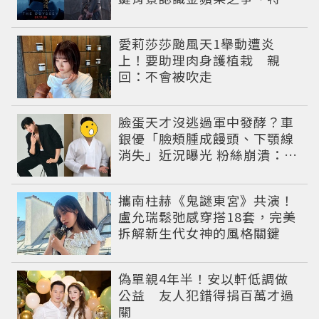
伊戰爭與英雄悲劇
愛莉莎莎颱風天1舉動遭炎
上！要助理肉身護植栽 親
回：不會被吹走
臉蛋天才沒逃過軍中發酵？車
銀優「臉頰腫成饅頭、下顎線
消失」近況曝光 粉絲崩潰：空
氣有酵母😭
攜南柱赫《鬼謎東宮》共演！
盧允瑞鬆弛感穿搭18套，完美
拆解新生代女神的風格關鍵
偽單親4年半！安以軒低調做
公益 友人犯錯得捐百萬才過
關