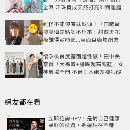
全濕 汗珠竟成天然打亮帥到離譜
難怪不能沒有妹妹頭！「田曦薇
沒瀏海差點認不出來」甜妹天花
板難得露額頭...真面目嚇壞網友
懷孕後首度露面超性感！田中美
奈實「大裸背+腳踩超高跟鞋」女
神氣場全開 不過日本網友卻狠酸
網友都在看
PR
立即諮詢HPV！是對自己健康
最好的投資，把握現在不嫌