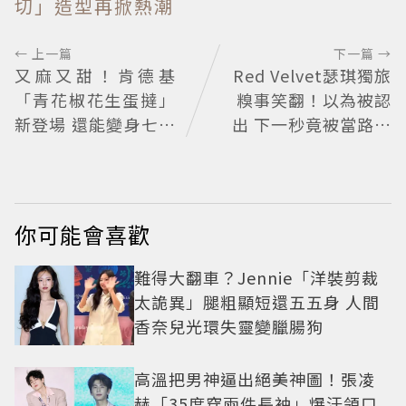
切」造型再掀熱潮
← 上一篇
下一篇 →
又麻又甜！肯德基
Red Velvet瑟琪獨旅
「青花椒花生蛋撻」
糗事笑翻！以為被認
新登場 還能變身七夕
出 下一秒竟被當路人
蛋撻花束
幫忙拍照
你可能會喜歡
難得大翻車？Jennie「洋裝剪裁
太詭異」腿粗顯短還五五身 人間
香奈兒光環失靈變臘腸狗
高溫把男神逼出絕美神圖！張凌
赫「35度穿兩件長袖」爆汗領口