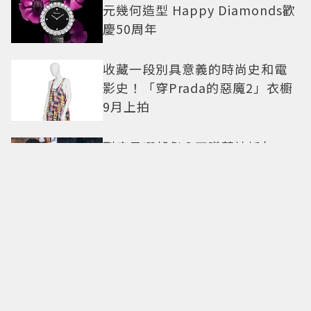
元幾何造型 Happy Diamonds歡
慶50周年
收藏一段別具意義的時尚史和電
影史！「穿Prada的惡魔2」衣櫥
9月上拍
到底是哪部劇？田曦薇被抓包
「連續16部戲同一顆頭」鐵瀏海
焊死遭嫌看膩 網嘆：完全分不出
角色
傳奇設計師離譜行徑全拍了！ 名
導集結「義大利影壇復仇者聯
盟」
Chaumet藍寶石、神秘鑽石藏專