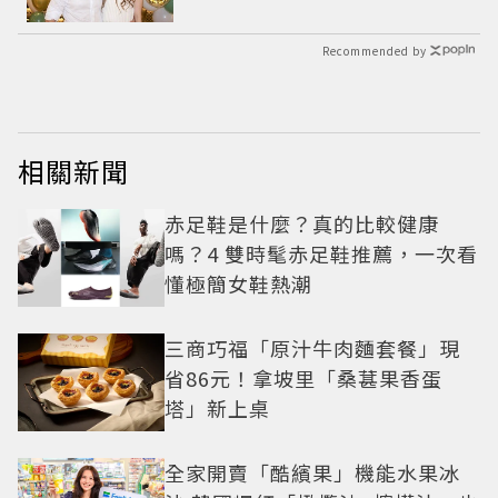
Recommended by
相關新聞
赤足鞋是什麼？真的比較健康
嗎？4 雙時髦赤足鞋推薦，一次看
懂極簡女鞋熱潮
三商巧福「原汁牛肉麵套餐」現
省86元！拿坡里「桑葚果香蛋
塔」新上桌
全家開賣「酷繽果」機能水果冰