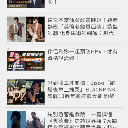
晚！
這次不當仙女改當帥姐！迪麗
熱巴「英倫老錢風西裝」造型
帥翻 化身馬術師網喊：現代版
李長歌
PR
伴侶和妳一起預防HPV，才有
資格說愛妳！
忍到收工才崩潰！Jisoo「離
場後車上痛哭」BLACKPINK
歡慶10週年變道歉大會 粉絲看
了超心疼
先別急著進戲院！一篇搞懂
《奧德賽》史詩世界觀 7大關
鍵背景認識金蘋果之爭、特洛