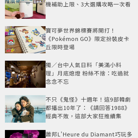
機補助上限、3大選購攻略一次看
寶可夢世界錦標賽將開打！
《Pokémon GO》限定扮裝皮卡
丘限時登場
獨／台中人氣日料「美滿小料
理」月底熄燈 粉絲不捨：吃過就
念念不忘
不只《鬼怪》十週年！這9部韓劇
都播出10年了：《請回答1988》
經典不敗，這部大家狂推續集
蕭邦L'Heure du Diamant巧玩多