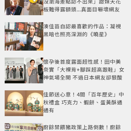
沒瀏海差點認不出來」甜妹天花
板難得露額頭...真面目嚇壞網友
湊佳苗自認最喜歡的作品：凝視
黑暗也照亮深淵的《曉星》
懷孕後首度露面超性感！田中美
奈實「大裸背+腳踩超高跟鞋」女
神氣場全開 不過日本網友卻狠酸
佳節送心意！4間「百年歷史」中
秋禮盒 巧克力、蝦餅、蛋黃酥通
通有
廚餘禁餵豬政策上路倒數！廚餘