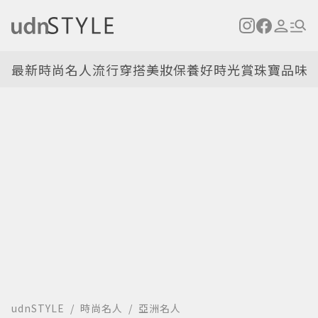
最新
時尚名人
流行穿搭
美妝保養
好時光
賞珠寶
品味
udnSTYLE
時尚名人
亞洲名人