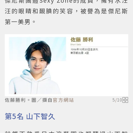
傑尼斯團體Sexy Zone的成員，擁有水汪
汪的眼睛和靦腆的笑容，被譽為是傑尼斯
第一美男。
佐藤勝利。圖／擷自
官方網站
5
/
10
第5名 山下智久